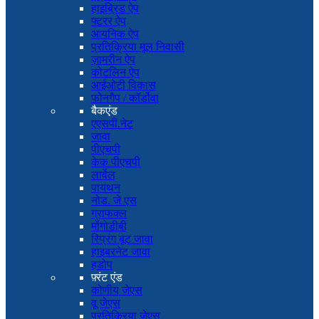
हाइब्रिड ऐप
फ्टरर ऐप
आयनिक ऐप
प्रतिक्रिया मूल निवासी
ज़ामरीन ऐप
कोटलिन ऐप
आईओटी विकास
फोनगैप / कॉर्डोवा
बैकएंड
एएसपी.नेट
जावा
पीएचपी
केक पीएचपी
लार्वेल
पायथन
नोड. जे एस
ग्राफक्ल
मोंगोडीबी
स्प्रिंग बूट जावा
हाइबरनेट जावा
हडोप
फ़्रंट एंड
कोणीय जेएस
वू जेएस
प्रतिक्रिया जेएस