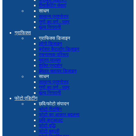
रीमार्केटिंग सेवाएं
साधन
सामान्य प्रश्नोत्तर
गुणों का वर्ण - पत्र
मूल्य निगरानी
ग्राफिक्स
ग्राफिक्स डिजाइन
लोगो डिजाइन
ब्रोशर कैटलॉग डिज़ाइन
रचनात्मक परिरूप
मुद्रण माध्यम
शक्ति प्रदर्शन
ईमेलर फ्लायर डिजाइन
साधन
सामान्य प्रश्नोत्तर
गुणों का वर्ण - पत्र
मूल्य निगरानी
फोटो एडिटींग
छवि/फोटो संपादन
फोटो रीटचिंग
फोटो का आकार बदलना
छवि कटआउट
फोटो वृद्धि
फोटो बहाली