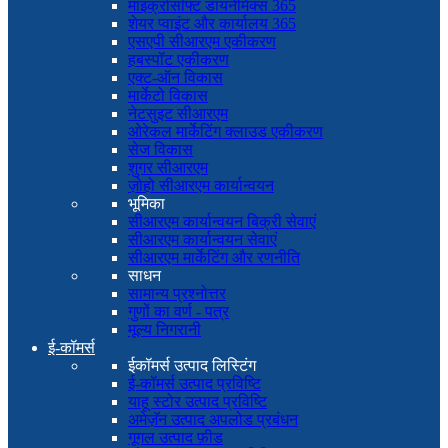
माइक्रोसॉफ्ट डायनेमिक्स 365
शेयर प्वाइंट और कार्यालय 365
एसएपी सीआरएम एकीकरण
हबस्पॉट एकीकरण
एक्ट-ऑन विकास
मार्केटो विकास
नेटसुइट सीआरएम
ओरेकल मार्केटिंग क्लाउड एकीकरण
सेज विकास
शुगर सीआरएम
ज़ोहो सीआरएम कार्यान्वयन
भूमिका
सीआरएम कार्यान्वयन बिक्री सेवाएं
सीआरएम कार्यान्वयन सेवाएं
सीआरएम मार्केटिंग और रणनीति
साधन
सामान्य प्रश्नोत्तर
गुणों का वर्ण - पत्र
मूल्य निगरानी
ई-कॉमर्स
ईकॉमर्स उत्पाद लिस्टिंग
ई-कॉमर्स उत्पाद प्रविष्टि
याहू स्टोर उत्पाद प्रविष्टि
अमेज़ॅन उत्पाद अपलोड प्रबंधन
गूगल उत्पाद फ़ीड