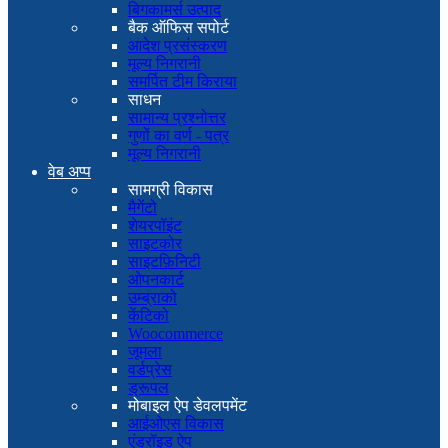
बिगकामर्स उत्पाद
बैक ऑफिस सपोर्ट
आदेश प्रसंस्करण
मूल्य निगरानी
समर्पित टीम किराया
साधन
सामान्य प्रश्नोत्तर
गुणों का वर्ण - पत्र
मूल्य निगरानी
वेब अप्प
सामग्री विकास
मैगेंटो
शेयरपॉइंट
साइटकोर
साइटफ़िनिटी
ओपनकार्ट
उम्ब्राको
केंटिको
Woocommerce
जूमला
वर्डप्रेस
ड्रूपल
मोबाइल ऐप डेवलपमेंट
आईओएस विकास
एंड्रॉइड ऐप