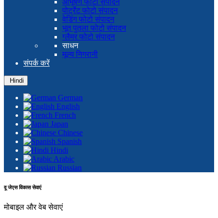
आभूषण फोटो संपादन
पोर्ट्रेट फोटो संपादन
वेडिंग फोटो संपादन
भूत पुतला फोटो संपादन
ग्लैमर फोटो संपादन
साधन
मूल्य निगरानी
संपर्क करें
Hindi
German
English
French
Japan
Chinese
Spanish
Hindi
Arabic
Russian
वू जेएस विकास सेवाएं
मोबाइल और वेब सेवाएं