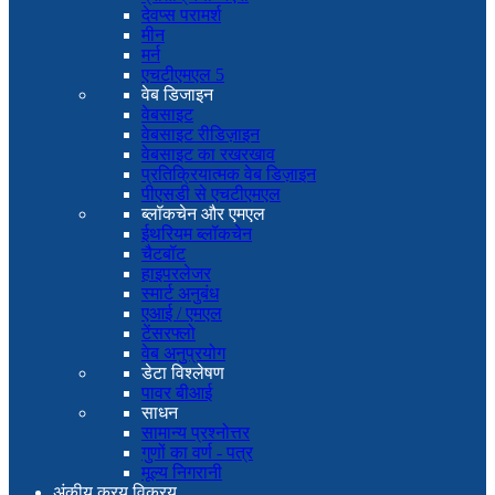
देवप्स परामर्श
मीन
मर्न
एचटीएमएल 5
वेब डिजाइन
वेबसाइट
वेबसाइट रीडिज़ाइन
वेबसाइट का रखरखाव
प्रतिक्रियात्मक वेब डिज़ाइन
पीएसडी से एचटीएमएल
ब्लॉकचेन और एमएल
ईथरियम ब्लॉकचेन
चैटबॉट
हाइपरलेजर
स्मार्ट अनुबंध
एआई / एमएल
टेंसरफ्लो
वेब अनुप्रयोग
डेटा विश्लेषण
पावर बीआई
साधन
सामान्य प्रश्नोत्तर
गुणों का वर्ण - पत्र
मूल्य निगरानी
अंकीय क्रय विक्रय