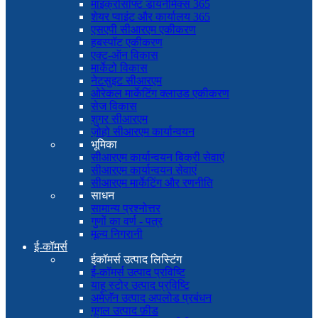
माइक्रोसॉफ्ट डायनेमिक्स 365
शेयर प्वाइंट और कार्यालय 365
एसएपी सीआरएम एकीकरण
हबस्पॉट एकीकरण
एक्ट-ऑन विकास
मार्केटो विकास
नेटसुइट सीआरएम
ओरेकल मार्केटिंग क्लाउड एकीकरण
सेज विकास
शुगर सीआरएम
ज़ोहो सीआरएम कार्यान्वयन
भूमिका
सीआरएम कार्यान्वयन बिक्री सेवाएं
सीआरएम कार्यान्वयन सेवाएं
सीआरएम मार्केटिंग और रणनीति
साधन
सामान्य प्रश्नोत्तर
गुणों का वर्ण - पत्र
मूल्य निगरानी
ई-कॉमर्स
ईकॉमर्स उत्पाद लिस्टिंग
ई-कॉमर्स उत्पाद प्रविष्टि
याहू स्टोर उत्पाद प्रविष्टि
अमेज़ॅन उत्पाद अपलोड प्रबंधन
गूगल उत्पाद फ़ीड