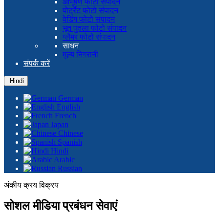
आभूषण फोटो संपादन
पोर्ट्रेट फोटो संपादन
वेडिंग फोटो संपादन
भूत पुतला फोटो संपादन
ग्लैमर फोटो संपादन
साधन
मूल्य निगरानी
संपर्क करें
Hindi
German
English
French
Japan
Chinese
Spanish
Hindi
Arabic
Russian
अंकीय क्रय विक्रय
सोशल मीडिया प्रबंधन सेवाएं