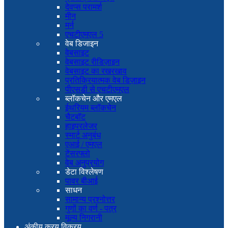
देवप्स परामर्श
मीन
मर्न
एचटीएमएल 5
वेब डिजाइन
वेबसाइट
वेबसाइट रीडिज़ाइन
वेबसाइट का रखरखाव
प्रतिक्रियात्मक वेब डिज़ाइन
पीएसडी से एचटीएमएल
ब्लॉकचेन और एमएल
ईथरियम ब्लॉकचेन
चैटबॉट
हाइपरलेजर
स्मार्ट अनुबंध
एआई / एमएल
टेंसरफ्लो
वेब अनुप्रयोग
डेटा विश्लेषण
पावर बीआई
साधन
सामान्य प्रश्नोत्तर
गुणों का वर्ण - पत्र
मूल्य निगरानी
अंकीय क्रय विक्रय