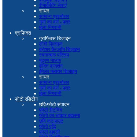
रीमार्केटिंग सेवाएं
साधन
सामान्य प्रश्नोत्तर
गुणों का वर्ण - पत्र
मूल्य निगरानी
ग्राफिक्स
ग्राफिक्स डिजाइन
लोगो डिजाइन
ब्रोशर कैटलॉग डिज़ाइन
रचनात्मक परिरूप
मुद्रण माध्यम
शक्ति प्रदर्शन
ईमेलर फ्लायर डिजाइन
साधन
सामान्य प्रश्नोत्तर
गुणों का वर्ण - पत्र
मूल्य निगरानी
फोटो एडिटींग
छवि/फोटो संपादन
फोटो रीटचिंग
फोटो का आकार बदलना
छवि कटआउट
फोटो वृद्धि
फोटो बहाली