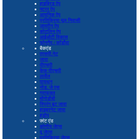
हाइब्रिड ऐप
फ्टरर ऐप
आयनिक ऐप
प्रतिक्रिया मूल निवासी
ज़ामरीन ऐप
कोटलिन ऐप
आईओटी विकास
फोनगैप / कॉर्डोवा
बैकएंड
एएसपी.नेट
जावा
पीएचपी
केक पीएचपी
लार्वेल
पायथन
नोड. जे एस
ग्राफक्ल
मोंगोडीबी
स्प्रिंग बूट जावा
हाइबरनेट जावा
हडोप
फ़्रंट एंड
कोणीय जेएस
वू जेएस
प्रतिक्रिया जेएस