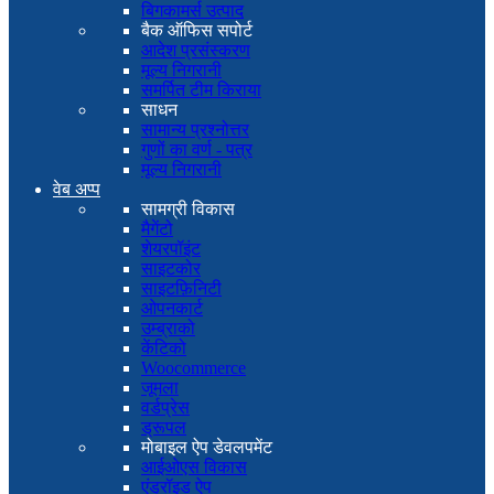
बिगकामर्स उत्पाद
बैक ऑफिस सपोर्ट
आदेश प्रसंस्करण
मूल्य निगरानी
समर्पित टीम किराया
साधन
सामान्य प्रश्नोत्तर
गुणों का वर्ण - पत्र
मूल्य निगरानी
वेब अप्प
सामग्री विकास
मैगेंटो
शेयरपॉइंट
साइटकोर
साइटफ़िनिटी
ओपनकार्ट
उम्ब्राको
केंटिको
Woocommerce
जूमला
वर्डप्रेस
ड्रूपल
मोबाइल ऐप डेवलपमेंट
आईओएस विकास
एंड्रॉइड ऐप