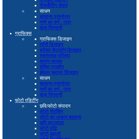
रीमार्केटिंग सेवाएं
साधन
सामान्य प्रश्नोत्तर
गुणों का वर्ण - पत्र
मूल्य निगरानी
ग्राफिक्स
ग्राफिक्स डिजाइन
लोगो डिजाइन
ब्रोशर कैटलॉग डिज़ाइन
रचनात्मक परिरूप
मुद्रण माध्यम
शक्ति प्रदर्शन
ईमेलर फ्लायर डिजाइन
साधन
सामान्य प्रश्नोत्तर
गुणों का वर्ण - पत्र
मूल्य निगरानी
फोटो एडिटींग
छवि/फोटो संपादन
फोटो रीटचिंग
फोटो का आकार बदलना
छवि कटआउट
फोटो वृद्धि
फोटो बहाली