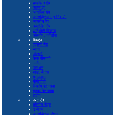
हाइब्रिड ऐप
फ्टरर ऐप
आयनिक ऐप
प्रतिक्रिया मूल निवासी
ज़ामरीन ऐप
कोटलिन ऐप
आईओटी विकास
फोनगैप / कॉर्डोवा
बैकएंड
एएसपी.नेट
जावा
पीएचपी
केक पीएचपी
लार्वेल
पायथन
नोड. जे एस
ग्राफक्ल
मोंगोडीबी
स्प्रिंग बूट जावा
हाइबरनेट जावा
हडोप
फ़्रंट एंड
कोणीय जेएस
वू जेएस
प्रतिक्रिया जेएस