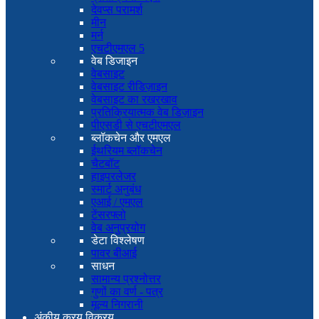
देवप्स परामर्श
मीन
मर्न
एचटीएमएल 5
वेब डिजाइन
वेबसाइट
वेबसाइट रीडिज़ाइन
वेबसाइट का रखरखाव
प्रतिक्रियात्मक वेब डिज़ाइन
पीएसडी से एचटीएमएल
ब्लॉकचेन और एमएल
ईथरियम ब्लॉकचेन
चैटबॉट
हाइपरलेजर
स्मार्ट अनुबंध
एआई / एमएल
टेंसरफ्लो
वेब अनुप्रयोग
डेटा विश्लेषण
पावर बीआई
साधन
सामान्य प्रश्नोत्तर
गुणों का वर्ण - पत्र
मूल्य निगरानी
अंकीय क्रय विक्रय