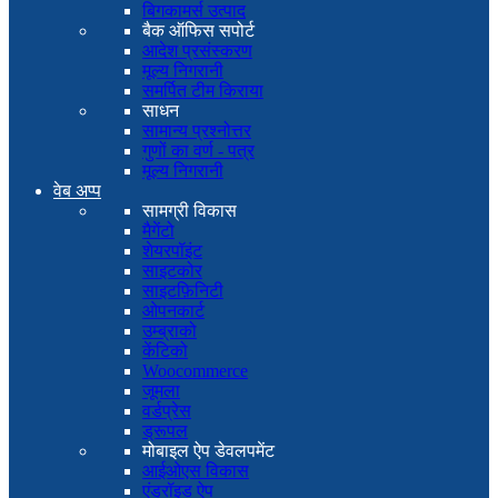
बिगकामर्स उत्पाद
बैक ऑफिस सपोर्ट
आदेश प्रसंस्करण
मूल्य निगरानी
समर्पित टीम किराया
साधन
सामान्य प्रश्नोत्तर
गुणों का वर्ण - पत्र
मूल्य निगरानी
वेब अप्प
सामग्री विकास
मैगेंटो
शेयरपॉइंट
साइटकोर
साइटफ़िनिटी
ओपनकार्ट
उम्ब्राको
केंटिको
Woocommerce
जूमला
वर्डप्रेस
ड्रूपल
मोबाइल ऐप डेवलपमेंट
आईओएस विकास
एंड्रॉइड ऐप