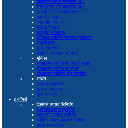
माइक्रोसॉफ्ट डायनेमिक्स 365
शेयर प्वाइंट और कार्यालय 365
एसएपी सीआरएम एकीकरण
हबस्पॉट एकीकरण
एक्ट-ऑन विकास
मार्केटो विकास
नेटसुइट सीआरएम
ओरेकल मार्केटिंग क्लाउड एकीकरण
सेज विकास
शुगर सीआरएम
ज़ोहो सीआरएम कार्यान्वयन
भूमिका
सीआरएम कार्यान्वयन बिक्री सेवाएं
सीआरएम कार्यान्वयन सेवाएं
सीआरएम मार्केटिंग और रणनीति
साधन
सामान्य प्रश्नोत्तर
गुणों का वर्ण - पत्र
मूल्य निगरानी
ई-कॉमर्स
ईकॉमर्स उत्पाद लिस्टिंग
ई-कॉमर्स उत्पाद प्रविष्टि
याहू स्टोर उत्पाद प्रविष्टि
अमेज़ॅन उत्पाद अपलोड प्रबंधन
गूगल उत्पाद फ़ीड