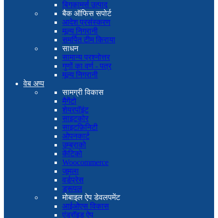
बिगकामर्स उत्पाद
बैक ऑफिस सपोर्ट
आदेश प्रसंस्करण
मूल्य निगरानी
समर्पित टीम किराया
साधन
सामान्य प्रश्नोत्तर
गुणों का वर्ण - पत्र
मूल्य निगरानी
वेब अप्प
सामग्री विकास
मैगेंटो
शेयरपॉइंट
साइटकोर
साइटफ़िनिटी
ओपनकार्ट
उम्ब्राको
केंटिको
Woocommerce
जूमला
वर्डप्रेस
ड्रूपल
मोबाइल ऐप डेवलपमेंट
आईओएस विकास
एंड्रॉइड ऐप