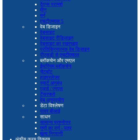
देवप्स परामर्श
मीन
मर्न
एचटीएमएल 5
वेब डिजाइन
वेबसाइट
वेबसाइट रीडिज़ाइन
वेबसाइट का रखरखाव
प्रतिक्रियात्मक वेब डिज़ाइन
पीएसडी से एचटीएमएल
ब्लॉकचेन और एमएल
ईथरियम ब्लॉकचेन
चैटबॉट
हाइपरलेजर
स्मार्ट अनुबंध
एआई / एमएल
टेंसरफ्लो
वेब अनुप्रयोग
डेटा विश्लेषण
पावर बीआई
साधन
सामान्य प्रश्नोत्तर
गुणों का वर्ण - पत्र
मूल्य निगरानी
अंकीय क्रय विक्रय