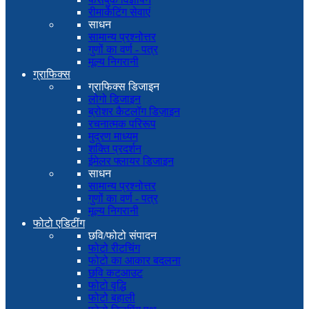
रीमार्केटिंग सेवाएं
साधन
सामान्य प्रश्नोत्तर
गुणों का वर्ण - पत्र
मूल्य निगरानी
ग्राफिक्स
ग्राफिक्स डिजाइन
लोगो डिजाइन
ब्रोशर कैटलॉग डिज़ाइन
रचनात्मक परिरूप
मुद्रण माध्यम
शक्ति प्रदर्शन
ईमेलर फ्लायर डिजाइन
साधन
सामान्य प्रश्नोत्तर
गुणों का वर्ण - पत्र
मूल्य निगरानी
फोटो एडिटींग
छवि/फोटो संपादन
फोटो रीटचिंग
फोटो का आकार बदलना
छवि कटआउट
फोटो वृद्धि
फोटो बहाली