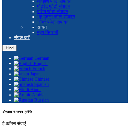
आभूषण फोटो संपादन
पोर्ट्रेट फोटो संपादन
वेडिंग फोटो संपादन
भूत पुतला फोटो संपादन
ग्लैमर फोटो संपादन
साधन
मूल्य निगरानी
संपर्क करें
Hindi
German
English
French
Japan
Chinese
Spanish
Hindi
Arabic
Russian
ओएसकामर्स उत्पाद प्रविष्टि
ई-कॉमर्स सेवाएं