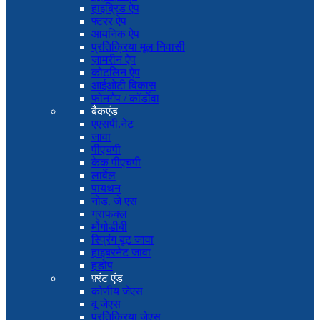
हाइब्रिड ऐप
फ्टरर ऐप
आयनिक ऐप
प्रतिक्रिया मूल निवासी
ज़ामरीन ऐप
कोटलिन ऐप
आईओटी विकास
फोनगैप / कॉर्डोवा
बैकएंड
एएसपी.नेट
जावा
पीएचपी
केक पीएचपी
लार्वेल
पायथन
नोड. जे एस
ग्राफक्ल
मोंगोडीबी
स्प्रिंग बूट जावा
हाइबरनेट जावा
हडोप
फ़्रंट एंड
कोणीय जेएस
वू जेएस
प्रतिक्रिया जेएस