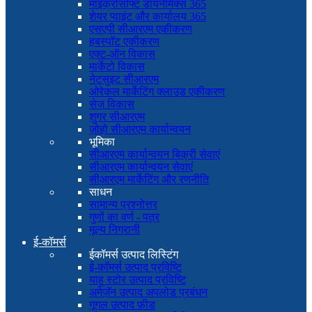
माइक्रोसॉफ्ट डायनेमिक्स 365
शेयर प्वाइंट और कार्यालय 365
एसएपी सीआरएम एकीकरण
हबस्पॉट एकीकरण
एक्ट-ऑन विकास
मार्केटो विकास
नेटसुइट सीआरएम
ओरेकल मार्केटिंग क्लाउड एकीकरण
सेज विकास
शुगर सीआरएम
ज़ोहो सीआरएम कार्यान्वयन
भूमिका
सीआरएम कार्यान्वयन बिक्री सेवाएं
सीआरएम कार्यान्वयन सेवाएं
सीआरएम मार्केटिंग और रणनीति
साधन
सामान्य प्रश्नोत्तर
गुणों का वर्ण - पत्र
मूल्य निगरानी
ई-कॉमर्स
ईकॉमर्स उत्पाद लिस्टिंग
ई-कॉमर्स उत्पाद प्रविष्टि
याहू स्टोर उत्पाद प्रविष्टि
अमेज़ॅन उत्पाद अपलोड प्रबंधन
गूगल उत्पाद फ़ीड