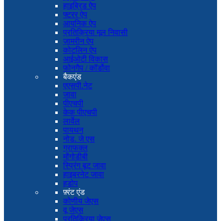
हाइब्रिड ऐप
फ्टरर ऐप
आयनिक ऐप
प्रतिक्रिया मूल निवासी
ज़ामरीन ऐप
कोटलिन ऐप
आईओटी विकास
फोनगैप / कॉर्डोवा
बैकएंड
एएसपी.नेट
जावा
पीएचपी
केक पीएचपी
लार्वेल
पायथन
नोड. जे एस
ग्राफक्ल
मोंगोडीबी
स्प्रिंग बूट जावा
हाइबरनेट जावा
हडोप
फ़्रंट एंड
कोणीय जेएस
वू जेएस
प्रतिक्रिया जेएस