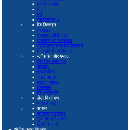
देवप्स परामर्श
मीन
मर्न
एचटीएमएल 5
वेब डिजाइन
वेबसाइट
वेबसाइट रीडिज़ाइन
वेबसाइट का रखरखाव
प्रतिक्रियात्मक वेब डिज़ाइन
पीएसडी से एचटीएमएल
ब्लॉकचेन और एमएल
ईथरियम ब्लॉकचेन
चैटबॉट
हाइपरलेजर
स्मार्ट अनुबंध
एआई / एमएल
टेंसरफ्लो
वेब अनुप्रयोग
डेटा विश्लेषण
पावर बीआई
साधन
सामान्य प्रश्नोत्तर
गुणों का वर्ण - पत्र
मूल्य निगरानी
अंकीय क्रय विक्रय