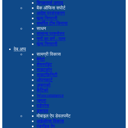
बिगकामर्स उत्पाद
बैक ऑफिस सपोर्ट
आदेश प्रसंस्करण
मूल्य निगरानी
समर्पित टीम किराया
साधन
सामान्य प्रश्नोत्तर
गुणों का वर्ण - पत्र
मूल्य निगरानी
वेब अप्प
सामग्री विकास
मैगेंटो
शेयरपॉइंट
साइटकोर
साइटफ़िनिटी
ओपनकार्ट
उम्ब्राको
केंटिको
Woocommerce
जूमला
वर्डप्रेस
ड्रूपल
मोबाइल ऐप डेवलपमेंट
आईओएस विकास
एंड्रॉइड ऐप