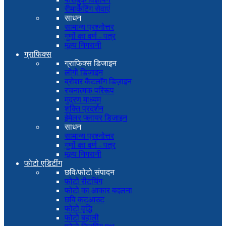
रीमार्केटिंग सेवाएं
साधन
सामान्य प्रश्नोत्तर
गुणों का वर्ण - पत्र
मूल्य निगरानी
ग्राफिक्स
ग्राफिक्स डिजाइन
लोगो डिजाइन
ब्रोशर कैटलॉग डिज़ाइन
रचनात्मक परिरूप
मुद्रण माध्यम
शक्ति प्रदर्शन
ईमेलर फ्लायर डिजाइन
साधन
सामान्य प्रश्नोत्तर
गुणों का वर्ण - पत्र
मूल्य निगरानी
फोटो एडिटींग
छवि/फोटो संपादन
फोटो रीटचिंग
फोटो का आकार बदलना
छवि कटआउट
फोटो वृद्धि
फोटो बहाली