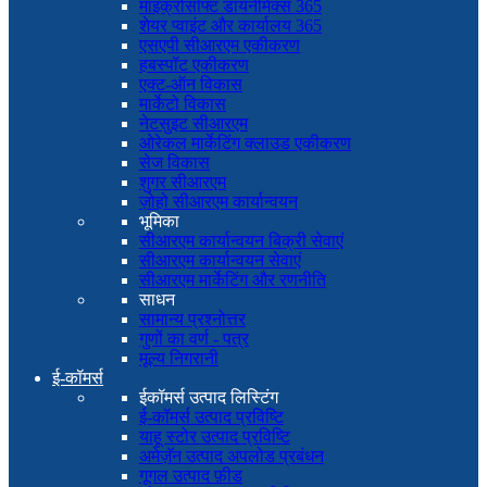
माइक्रोसॉफ्ट डायनेमिक्स 365
शेयर प्वाइंट और कार्यालय 365
एसएपी सीआरएम एकीकरण
हबस्पॉट एकीकरण
एक्ट-ऑन विकास
मार्केटो विकास
नेटसुइट सीआरएम
ओरेकल मार्केटिंग क्लाउड एकीकरण
सेज विकास
शुगर सीआरएम
ज़ोहो सीआरएम कार्यान्वयन
भूमिका
सीआरएम कार्यान्वयन बिक्री सेवाएं
सीआरएम कार्यान्वयन सेवाएं
सीआरएम मार्केटिंग और रणनीति
साधन
सामान्य प्रश्नोत्तर
गुणों का वर्ण - पत्र
मूल्य निगरानी
ई-कॉमर्स
ईकॉमर्स उत्पाद लिस्टिंग
ई-कॉमर्स उत्पाद प्रविष्टि
याहू स्टोर उत्पाद प्रविष्टि
अमेज़ॅन उत्पाद अपलोड प्रबंधन
गूगल उत्पाद फ़ीड