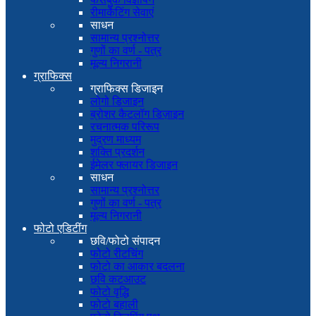
रीमार्केटिंग सेवाएं
साधन
सामान्य प्रश्नोत्तर
गुणों का वर्ण - पत्र
मूल्य निगरानी
ग्राफिक्स
ग्राफिक्स डिजाइन
लोगो डिजाइन
ब्रोशर कैटलॉग डिज़ाइन
रचनात्मक परिरूप
मुद्रण माध्यम
शक्ति प्रदर्शन
ईमेलर फ्लायर डिजाइन
साधन
सामान्य प्रश्नोत्तर
गुणों का वर्ण - पत्र
मूल्य निगरानी
फोटो एडिटींग
छवि/फोटो संपादन
फोटो रीटचिंग
फोटो का आकार बदलना
छवि कटआउट
फोटो वृद्धि
फोटो बहाली