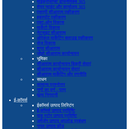
माइक्रोसॉफ्ट डायनेमिक्स 365
शेयर प्वाइंट और कार्यालय 365
एसएपी सीआरएम एकीकरण
हबस्पॉट एकीकरण
एक्ट-ऑन विकास
मार्केटो विकास
नेटसुइट सीआरएम
ओरेकल मार्केटिंग क्लाउड एकीकरण
सेज विकास
शुगर सीआरएम
ज़ोहो सीआरएम कार्यान्वयन
भूमिका
सीआरएम कार्यान्वयन बिक्री सेवाएं
सीआरएम कार्यान्वयन सेवाएं
सीआरएम मार्केटिंग और रणनीति
साधन
सामान्य प्रश्नोत्तर
गुणों का वर्ण - पत्र
मूल्य निगरानी
ई-कॉमर्स
ईकॉमर्स उत्पाद लिस्टिंग
ई-कॉमर्स उत्पाद प्रविष्टि
याहू स्टोर उत्पाद प्रविष्टि
अमेज़ॅन उत्पाद अपलोड प्रबंधन
गूगल उत्पाद फ़ीड