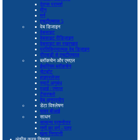
देवप्स परामर्श
मीन
मर्न
एचटीएमएल 5
वेब डिजाइन
वेबसाइट
वेबसाइट रीडिज़ाइन
वेबसाइट का रखरखाव
प्रतिक्रियात्मक वेब डिज़ाइन
पीएसडी से एचटीएमएल
ब्लॉकचेन और एमएल
ईथरियम ब्लॉकचेन
चैटबॉट
हाइपरलेजर
स्मार्ट अनुबंध
एआई / एमएल
टेंसरफ्लो
वेब अनुप्रयोग
डेटा विश्लेषण
पावर बीआई
साधन
सामान्य प्रश्नोत्तर
गुणों का वर्ण - पत्र
मूल्य निगरानी
अंकीय क्रय विक्रय