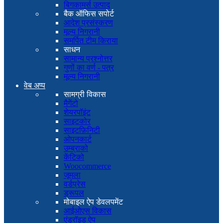
बिगकामर्स उत्पाद
बैक ऑफिस सपोर्ट
आदेश प्रसंस्करण
मूल्य निगरानी
समर्पित टीम किराया
साधन
सामान्य प्रश्नोत्तर
गुणों का वर्ण - पत्र
मूल्य निगरानी
वेब अप्प
सामग्री विकास
मैगेंटो
शेयरपॉइंट
साइटकोर
साइटफ़िनिटी
ओपनकार्ट
उम्ब्राको
केंटिको
Woocommerce
जूमला
वर्डप्रेस
ड्रूपल
मोबाइल ऐप डेवलपमेंट
आईओएस विकास
एंड्रॉइड ऐप