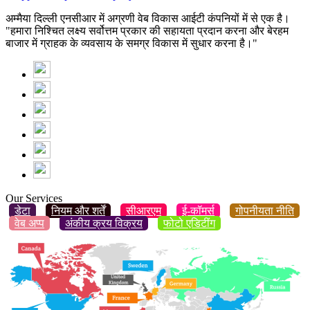
अम्मैया दिल्ली एनसीआर में अग्रणी वेब विकास आईटी कंपनियों में से एक है।
"हमारा निश्चित लक्ष्य सर्वोत्तम प्रकार की सहायता प्रदान करना और बेरहम
बाजार में ग्राहक के व्यवसाय के समग्र विकास में सुधार करना है।"
Our Services
डेटा
नियम और शर्तें
सीआरएम
ई-कॉमर्स
गोपनीयता नीति
वेब अप्प
अंकीय क्रय विक्रय
फोटो एडिटींग