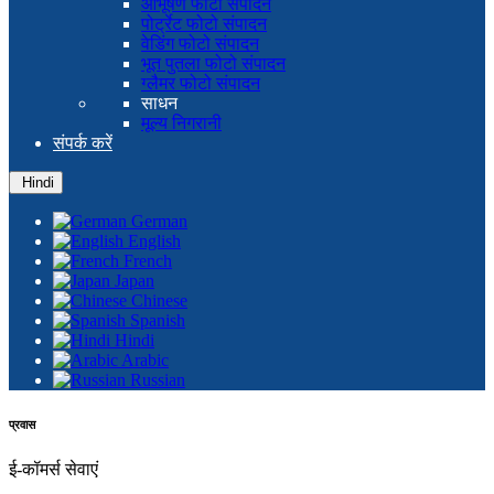
आभूषण फोटो संपादन
पोर्ट्रेट फोटो संपादन
वेडिंग फोटो संपादन
भूत पुतला फोटो संपादन
ग्लैमर फोटो संपादन
साधन
मूल्य निगरानी
संपर्क करें
Hindi
German
English
French
Japan
Chinese
Spanish
Hindi
Arabic
Russian
प्रवास
ई-कॉमर्स सेवाएं