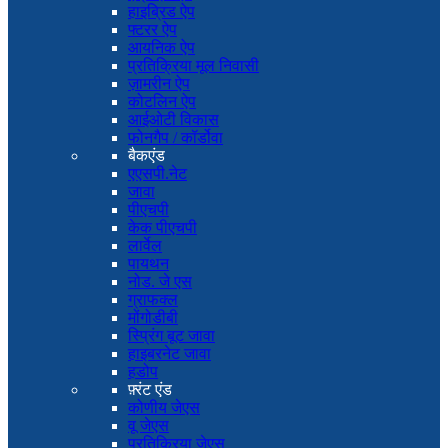
हाइब्रिड ऐप
फ्टरर ऐप
आयनिक ऐप
प्रतिक्रिया मूल निवासी
ज़ामरीन ऐप
कोटलिन ऐप
आईओटी विकास
फोनगैप / कॉर्डोवा
बैकएंड
एएसपी.नेट
जावा
पीएचपी
केक पीएचपी
लार्वेल
पायथन
नोड. जे एस
ग्राफक्ल
मोंगोडीबी
स्प्रिंग बूट जावा
हाइबरनेट जावा
हडोप
फ़्रंट एंड
कोणीय जेएस
वू जेएस
प्रतिक्रिया जेएस