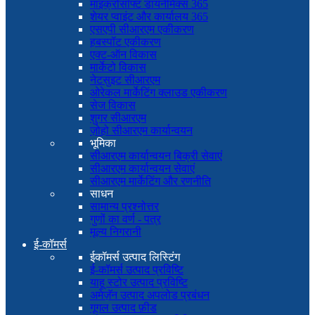
माइक्रोसॉफ्ट डायनेमिक्स 365
शेयर प्वाइंट और कार्यालय 365
एसएपी सीआरएम एकीकरण
हबस्पॉट एकीकरण
एक्ट-ऑन विकास
मार्केटो विकास
नेटसुइट सीआरएम
ओरेकल मार्केटिंग क्लाउड एकीकरण
सेज विकास
शुगर सीआरएम
ज़ोहो सीआरएम कार्यान्वयन
भूमिका
सीआरएम कार्यान्वयन बिक्री सेवाएं
सीआरएम कार्यान्वयन सेवाएं
सीआरएम मार्केटिंग और रणनीति
साधन
सामान्य प्रश्नोत्तर
गुणों का वर्ण - पत्र
मूल्य निगरानी
ई-कॉमर्स
ईकॉमर्स उत्पाद लिस्टिंग
ई-कॉमर्स उत्पाद प्रविष्टि
याहू स्टोर उत्पाद प्रविष्टि
अमेज़ॅन उत्पाद अपलोड प्रबंधन
गूगल उत्पाद फ़ीड