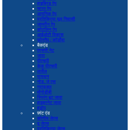
हाइब्रिड ऐप
फ्टरर ऐप
आयनिक ऐप
प्रतिक्रिया मूल निवासी
ज़ामरीन ऐप
कोटलिन ऐप
आईओटी विकास
फोनगैप / कॉर्डोवा
बैकएंड
एएसपी.नेट
जावा
पीएचपी
केक पीएचपी
लार्वेल
पायथन
नोड. जे एस
ग्राफक्ल
मोंगोडीबी
स्प्रिंग बूट जावा
हाइबरनेट जावा
हडोप
फ़्रंट एंड
कोणीय जेएस
वू जेएस
प्रतिक्रिया जेएस