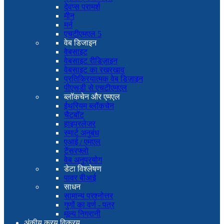
देवप्स परामर्श
मीन
मर्न
एचटीएमएल 5
वेब डिजाइन
वेबसाइट
वेबसाइट रीडिज़ाइन
वेबसाइट का रखरखाव
प्रतिक्रियात्मक वेब डिज़ाइन
पीएसडी से एचटीएमएल
ब्लॉकचेन और एमएल
ईथरियम ब्लॉकचेन
चैटबॉट
हाइपरलेजर
स्मार्ट अनुबंध
एआई / एमएल
टेंसरफ्लो
वेब अनुप्रयोग
डेटा विश्लेषण
पावर बीआई
साधन
सामान्य प्रश्नोत्तर
गुणों का वर्ण - पत्र
मूल्य निगरानी
अंकीय क्रय विक्रय