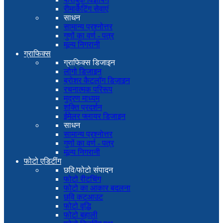
रीमार्केटिंग सेवाएं
साधन
सामान्य प्रश्नोत्तर
गुणों का वर्ण - पत्र
मूल्य निगरानी
ग्राफिक्स
ग्राफिक्स डिजाइन
लोगो डिजाइन
ब्रोशर कैटलॉग डिज़ाइन
रचनात्मक परिरूप
मुद्रण माध्यम
शक्ति प्रदर्शन
ईमेलर फ्लायर डिजाइन
साधन
सामान्य प्रश्नोत्तर
गुणों का वर्ण - पत्र
मूल्य निगरानी
फोटो एडिटींग
छवि/फोटो संपादन
फोटो रीटचिंग
फोटो का आकार बदलना
छवि कटआउट
फोटो वृद्धि
फोटो बहाली