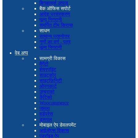
बिगकामर्स उत्पाद
बैक ऑफिस सपोर्ट
आदेश प्रसंस्करण
मूल्य निगरानी
समर्पित टीम किराया
साधन
सामान्य प्रश्नोत्तर
गुणों का वर्ण - पत्र
मूल्य निगरानी
वेब अप्प
सामग्री विकास
मैगेंटो
शेयरपॉइंट
साइटकोर
साइटफ़िनिटी
ओपनकार्ट
उम्ब्राको
केंटिको
Woocommerce
जूमला
वर्डप्रेस
ड्रूपल
मोबाइल ऐप डेवलपमेंट
आईओएस विकास
एंड्रॉइड ऐप