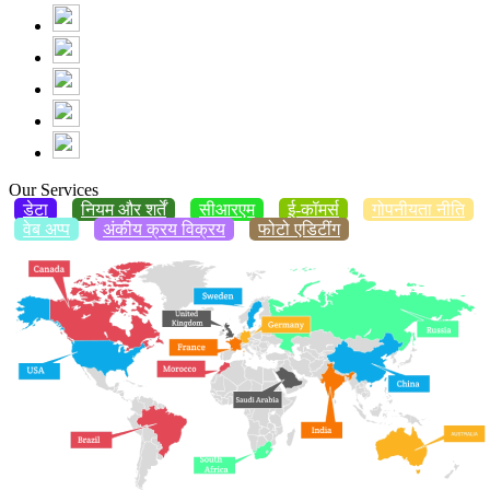
Our Services
डेटा
नियम और शर्तें
सीआरएम
ई-कॉमर्स
गोपनीयता नीति
वेब अप्प
अंकीय क्रय विक्रय
फोटो एडिटींग