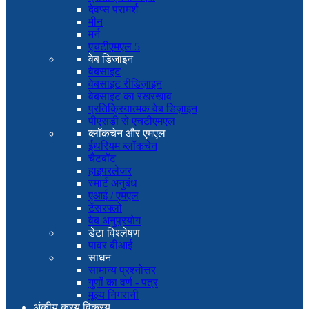
देवप्स परामर्श
मीन
मर्न
एचटीएमएल 5
वेब डिजाइन
वेबसाइट
वेबसाइट रीडिज़ाइन
वेबसाइट का रखरखाव
प्रतिक्रियात्मक वेब डिज़ाइन
पीएसडी से एचटीएमएल
ब्लॉकचेन और एमएल
ईथरियम ब्लॉकचेन
चैटबॉट
हाइपरलेजर
स्मार्ट अनुबंध
एआई / एमएल
टेंसरफ्लो
वेब अनुप्रयोग
डेटा विश्लेषण
पावर बीआई
साधन
सामान्य प्रश्नोत्तर
गुणों का वर्ण - पत्र
मूल्य निगरानी
अंकीय क्रय विक्रय