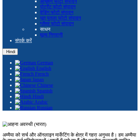
आभूषण फोटो संपादन
पोर्ट्रेट फोटो संपादन
वेडिंग फोटो संपादन
भूत पुतला फोटो संपादन
ग्लैमर फोटो संपादन
साधन
मूल्य निगरानी
संपर्क करें
Hindi
German
English
French
Japan
Chinese
Spanish
Hindi
Arabic
Russian
अम्मैया को सर्च और ऑनलाइन मार्केटिंग के क्षेत्र में गहरा अनुभव है। हम अम्मैया