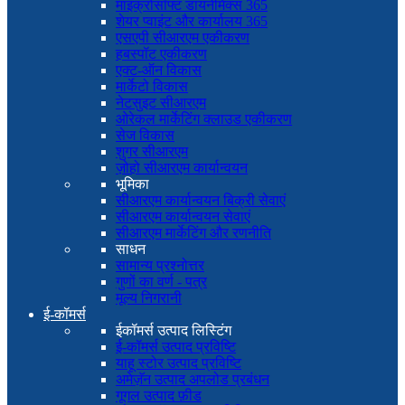
माइक्रोसॉफ्ट डायनेमिक्स 365
शेयर प्वाइंट और कार्यालय 365
एसएपी सीआरएम एकीकरण
हबस्पॉट एकीकरण
एक्ट-ऑन विकास
मार्केटो विकास
नेटसुइट सीआरएम
ओरेकल मार्केटिंग क्लाउड एकीकरण
सेज विकास
शुगर सीआरएम
ज़ोहो सीआरएम कार्यान्वयन
भूमिका
सीआरएम कार्यान्वयन बिक्री सेवाएं
सीआरएम कार्यान्वयन सेवाएं
सीआरएम मार्केटिंग और रणनीति
साधन
सामान्य प्रश्नोत्तर
गुणों का वर्ण - पत्र
मूल्य निगरानी
ई-कॉमर्स
ईकॉमर्स उत्पाद लिस्टिंग
ई-कॉमर्स उत्पाद प्रविष्टि
याहू स्टोर उत्पाद प्रविष्टि
अमेज़ॅन उत्पाद अपलोड प्रबंधन
गूगल उत्पाद फ़ीड