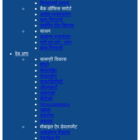
बिगकामर्स उत्पाद
बैक ऑफिस सपोर्ट
आदेश प्रसंस्करण
मूल्य निगरानी
समर्पित टीम किराया
साधन
सामान्य प्रश्नोत्तर
गुणों का वर्ण - पत्र
मूल्य निगरानी
वेब अप्प
सामग्री विकास
मैगेंटो
शेयरपॉइंट
साइटकोर
साइटफ़िनिटी
ओपनकार्ट
उम्ब्राको
केंटिको
Woocommerce
जूमला
वर्डप्रेस
ड्रूपल
मोबाइल ऐप डेवलपमेंट
आईओएस विकास
एंड्रॉइड ऐप