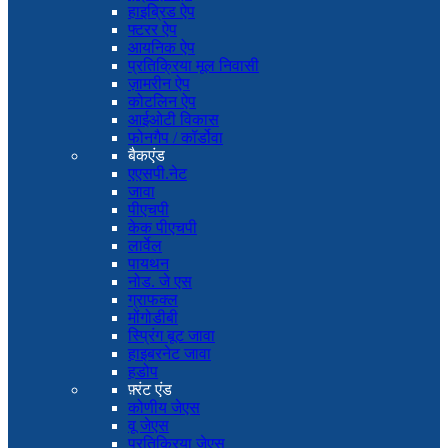
हाइब्रिड ऐप
फ्टरर ऐप
आयनिक ऐप
प्रतिक्रिया मूल निवासी
ज़ामरीन ऐप
कोटलिन ऐप
आईओटी विकास
फोनगैप / कॉर्डोवा
बैकएंड
एएसपी.नेट
जावा
पीएचपी
केक पीएचपी
लार्वेल
पायथन
नोड. जे एस
ग्राफक्ल
मोंगोडीबी
स्प्रिंग बूट जावा
हाइबरनेट जावा
हडोप
फ़्रंट एंड
कोणीय जेएस
वू जेएस
प्रतिक्रिया जेएस