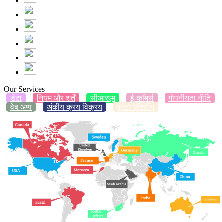
Our Services
डेटा
नियम और शर्तें
सीआरएम
ई-कॉमर्स
गोपनीयता नीति
वेब अप्प
अंकीय क्रय विक्रय
फोटो एडिटींग