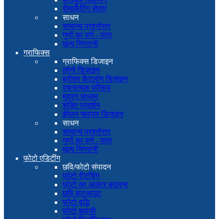
रीमार्केटिंग सेवाएं
साधन
सामान्य प्रश्नोत्तर
गुणों का वर्ण - पत्र
मूल्य निगरानी
ग्राफिक्स
ग्राफिक्स डिजाइन
लोगो डिजाइन
ब्रोशर कैटलॉग डिज़ाइन
रचनात्मक परिरूप
मुद्रण माध्यम
शक्ति प्रदर्शन
ईमेलर फ्लायर डिजाइन
साधन
सामान्य प्रश्नोत्तर
गुणों का वर्ण - पत्र
मूल्य निगरानी
फोटो एडिटींग
छवि/फोटो संपादन
फोटो रीटचिंग
फोटो का आकार बदलना
छवि कटआउट
फोटो वृद्धि
फोटो बहाली