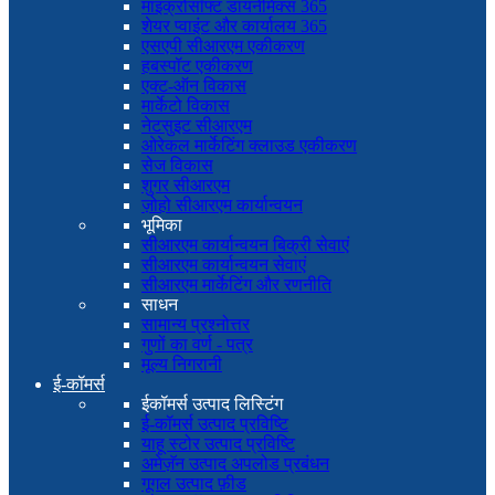
माइक्रोसॉफ्ट डायनेमिक्स 365
शेयर प्वाइंट और कार्यालय 365
एसएपी सीआरएम एकीकरण
हबस्पॉट एकीकरण
एक्ट-ऑन विकास
मार्केटो विकास
नेटसुइट सीआरएम
ओरेकल मार्केटिंग क्लाउड एकीकरण
सेज विकास
शुगर सीआरएम
ज़ोहो सीआरएम कार्यान्वयन
भूमिका
सीआरएम कार्यान्वयन बिक्री सेवाएं
सीआरएम कार्यान्वयन सेवाएं
सीआरएम मार्केटिंग और रणनीति
साधन
सामान्य प्रश्नोत्तर
गुणों का वर्ण - पत्र
मूल्य निगरानी
ई-कॉमर्स
ईकॉमर्स उत्पाद लिस्टिंग
ई-कॉमर्स उत्पाद प्रविष्टि
याहू स्टोर उत्पाद प्रविष्टि
अमेज़ॅन उत्पाद अपलोड प्रबंधन
गूगल उत्पाद फ़ीड