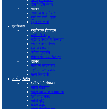
रीमार्केटिंग सेवाएं
साधन
सामान्य प्रश्नोत्तर
गुणों का वर्ण - पत्र
मूल्य निगरानी
ग्राफिक्स
ग्राफिक्स डिजाइन
लोगो डिजाइन
ब्रोशर कैटलॉग डिज़ाइन
रचनात्मक परिरूप
मुद्रण माध्यम
शक्ति प्रदर्शन
ईमेलर फ्लायर डिजाइन
साधन
सामान्य प्रश्नोत्तर
गुणों का वर्ण - पत्र
मूल्य निगरानी
फोटो एडिटींग
छवि/फोटो संपादन
फोटो रीटचिंग
फोटो का आकार बदलना
छवि कटआउट
फोटो वृद्धि
फोटो बहाली