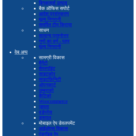
बिगकामर्स उत्पाद
बैक ऑफिस सपोर्ट
आदेश प्रसंस्करण
मूल्य निगरानी
समर्पित टीम किराया
साधन
सामान्य प्रश्नोत्तर
गुणों का वर्ण - पत्र
मूल्य निगरानी
वेब अप्प
सामग्री विकास
मैगेंटो
शेयरपॉइंट
साइटकोर
साइटफ़िनिटी
ओपनकार्ट
उम्ब्राको
केंटिको
Woocommerce
जूमला
वर्डप्रेस
ड्रूपल
मोबाइल ऐप डेवलपमेंट
आईओएस विकास
एंड्रॉइड ऐप