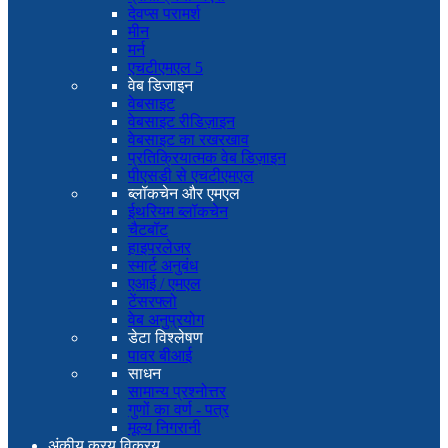
देवप्स परामर्श
मीन
मर्न
एचटीएमएल 5
वेब डिजाइन
वेबसाइट
वेबसाइट रीडिज़ाइन
वेबसाइट का रखरखाव
प्रतिक्रियात्मक वेब डिज़ाइन
पीएसडी से एचटीएमएल
ब्लॉकचेन और एमएल
ईथरियम ब्लॉकचेन
चैटबॉट
हाइपरलेजर
स्मार्ट अनुबंध
एआई / एमएल
टेंसरफ्लो
वेब अनुप्रयोग
डेटा विश्लेषण
पावर बीआई
साधन
सामान्य प्रश्नोत्तर
गुणों का वर्ण - पत्र
मूल्य निगरानी
अंकीय क्रय विक्रय