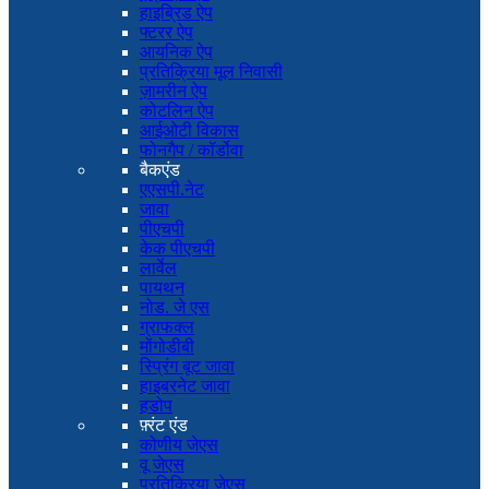
हाइब्रिड ऐप
फ्टरर ऐप
आयनिक ऐप
प्रतिक्रिया मूल निवासी
ज़ामरीन ऐप
कोटलिन ऐप
आईओटी विकास
फोनगैप / कॉर्डोवा
बैकएंड
एएसपी.नेट
जावा
पीएचपी
केक पीएचपी
लार्वेल
पायथन
नोड. जे एस
ग्राफक्ल
मोंगोडीबी
स्प्रिंग बूट जावा
हाइबरनेट जावा
हडोप
फ़्रंट एंड
कोणीय जेएस
वू जेएस
प्रतिक्रिया जेएस