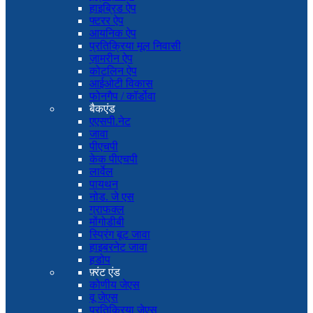
हाइब्रिड ऐप
फ्टरर ऐप
आयनिक ऐप
प्रतिक्रिया मूल निवासी
ज़ामरीन ऐप
कोटलिन ऐप
आईओटी विकास
फोनगैप / कॉर्डोवा
बैकएंड
एएसपी.नेट
जावा
पीएचपी
केक पीएचपी
लार्वेल
पायथन
नोड. जे एस
ग्राफक्ल
मोंगोडीबी
स्प्रिंग बूट जावा
हाइबरनेट जावा
हडोप
फ़्रंट एंड
कोणीय जेएस
वू जेएस
प्रतिक्रिया जेएस