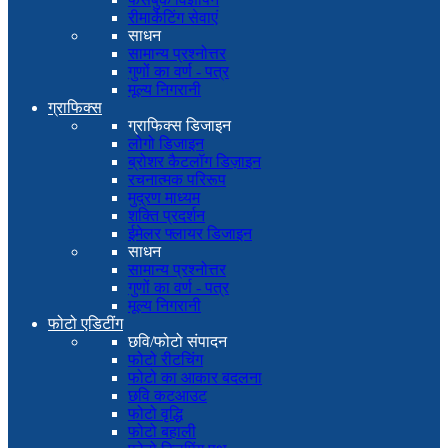
रीमार्केटिंग सेवाएं
साधन
सामान्य प्रश्नोत्तर
गुणों का वर्ण - पत्र
मूल्य निगरानी
ग्राफिक्स
ग्राफिक्स डिजाइन
लोगो डिजाइन
ब्रोशर कैटलॉग डिज़ाइन
रचनात्मक परिरूप
मुद्रण माध्यम
शक्ति प्रदर्शन
ईमेलर फ्लायर डिजाइन
साधन
सामान्य प्रश्नोत्तर
गुणों का वर्ण - पत्र
मूल्य निगरानी
फोटो एडिटींग
छवि/फोटो संपादन
फोटो रीटचिंग
फोटो का आकार बदलना
छवि कटआउट
फोटो वृद्धि
फोटो बहाली