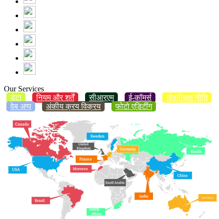
Our Services
डेटा
नियम और शर्तें
सीआरएम
ई-कॉमर्स
गोपनीयता नीति
वेब अप्प
अंकीय क्रय विक्रय
फोटो एडिटींग