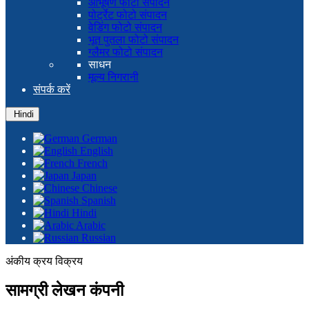
आभूषण फोटो संपादन
पोर्ट्रेट फोटो संपादन
वेडिंग फोटो संपादन
भूत पुतला फोटो संपादन
ग्लैमर फोटो संपादन
साधन
मूल्य निगरानी
संपर्क करें
Hindi
German
English
French
Japan
Chinese
Spanish
Hindi
Arabic
Russian
अंकीय क्रय विक्रय
सामग्री लेखन कंपनी