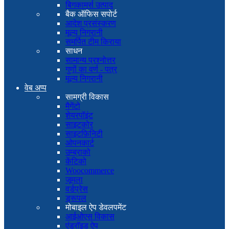
बिगकामर्स उत्पाद
बैक ऑफिस सपोर्ट
आदेश प्रसंस्करण
मूल्य निगरानी
समर्पित टीम किराया
साधन
सामान्य प्रश्नोत्तर
गुणों का वर्ण - पत्र
मूल्य निगरानी
वेब अप्प
सामग्री विकास
मैगेंटो
शेयरपॉइंट
साइटकोर
साइटफ़िनिटी
ओपनकार्ट
उम्ब्राको
केंटिको
Woocommerce
जूमला
वर्डप्रेस
ड्रूपल
मोबाइल ऐप डेवलपमेंट
आईओएस विकास
एंड्रॉइड ऐप