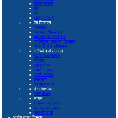
देवप्स परामर्श
मीन
मर्न
एचटीएमएल 5
वेब डिजाइन
वेबसाइट
वेबसाइट रीडिज़ाइन
वेबसाइट का रखरखाव
प्रतिक्रियात्मक वेब डिज़ाइन
पीएसडी से एचटीएमएल
ब्लॉकचेन और एमएल
ईथरियम ब्लॉकचेन
चैटबॉट
हाइपरलेजर
स्मार्ट अनुबंध
एआई / एमएल
टेंसरफ्लो
वेब अनुप्रयोग
डेटा विश्लेषण
पावर बीआई
साधन
सामान्य प्रश्नोत्तर
गुणों का वर्ण - पत्र
मूल्य निगरानी
अंकीय क्रय विक्रय