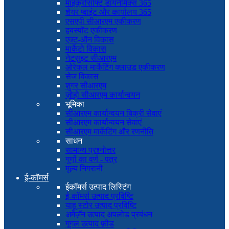
माइक्रोसॉफ्ट डायनेमिक्स 365
शेयर प्वाइंट और कार्यालय 365
एसएपी सीआरएम एकीकरण
हबस्पॉट एकीकरण
एक्ट-ऑन विकास
मार्केटो विकास
नेटसुइट सीआरएम
ओरेकल मार्केटिंग क्लाउड एकीकरण
सेज विकास
शुगर सीआरएम
ज़ोहो सीआरएम कार्यान्वयन
भूमिका
सीआरएम कार्यान्वयन बिक्री सेवाएं
सीआरएम कार्यान्वयन सेवाएं
सीआरएम मार्केटिंग और रणनीति
साधन
सामान्य प्रश्नोत्तर
गुणों का वर्ण - पत्र
मूल्य निगरानी
ई-कॉमर्स
ईकॉमर्स उत्पाद लिस्टिंग
ई-कॉमर्स उत्पाद प्रविष्टि
याहू स्टोर उत्पाद प्रविष्टि
अमेज़ॅन उत्पाद अपलोड प्रबंधन
गूगल उत्पाद फ़ीड