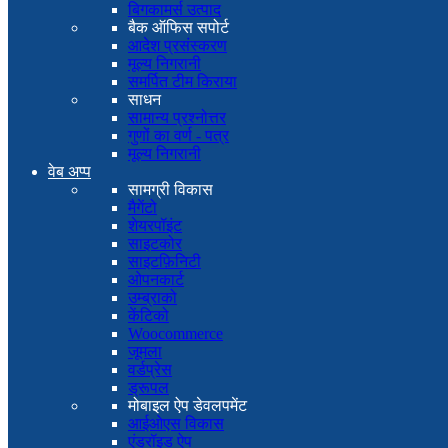
बिगकामर्स उत्पाद
बैक ऑफिस सपोर्ट
आदेश प्रसंस्करण
मूल्य निगरानी
समर्पित टीम किराया
साधन
सामान्य प्रश्नोत्तर
गुणों का वर्ण - पत्र
मूल्य निगरानी
वेब अप्प
सामग्री विकास
मैगेंटो
शेयरपॉइंट
साइटकोर
साइटफ़िनिटी
ओपनकार्ट
उम्ब्राको
केंटिको
Woocommerce
जूमला
वर्डप्रेस
ड्रूपल
मोबाइल ऐप डेवलपमेंट
आईओएस विकास
एंड्रॉइड ऐप