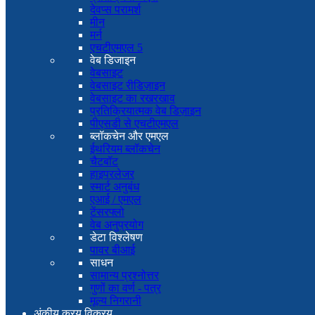
देवप्स परामर्श
मीन
मर्न
एचटीएमएल 5
वेब डिजाइन
वेबसाइट
वेबसाइट रीडिज़ाइन
वेबसाइट का रखरखाव
प्रतिक्रियात्मक वेब डिज़ाइन
पीएसडी से एचटीएमएल
ब्लॉकचेन और एमएल
ईथरियम ब्लॉकचेन
चैटबॉट
हाइपरलेजर
स्मार्ट अनुबंध
एआई / एमएल
टेंसरफ्लो
वेब अनुप्रयोग
डेटा विश्लेषण
पावर बीआई
साधन
सामान्य प्रश्नोत्तर
गुणों का वर्ण - पत्र
मूल्य निगरानी
अंकीय क्रय विक्रय