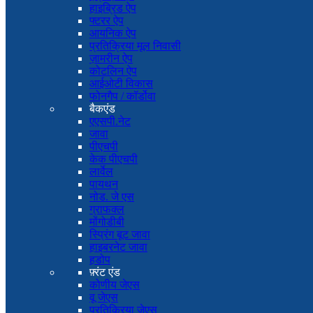
हाइब्रिड ऐप
फ्टरर ऐप
आयनिक ऐप
प्रतिक्रिया मूल निवासी
ज़ामरीन ऐप
कोटलिन ऐप
आईओटी विकास
फोनगैप / कॉर्डोवा
बैकएंड
एएसपी.नेट
जावा
पीएचपी
केक पीएचपी
लार्वेल
पायथन
नोड. जे एस
ग्राफक्ल
मोंगोडीबी
स्प्रिंग बूट जावा
हाइबरनेट जावा
हडोप
फ़्रंट एंड
कोणीय जेएस
वू जेएस
प्रतिक्रिया जेएस