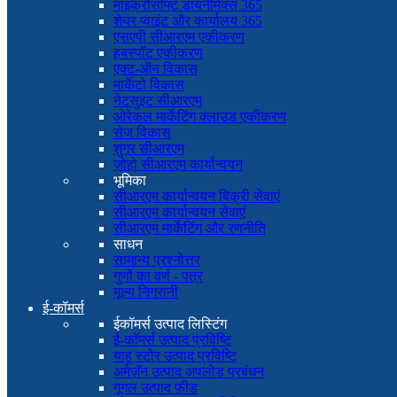
माइक्रोसॉफ्ट डायनेमिक्स 365
शेयर प्वाइंट और कार्यालय 365
एसएपी सीआरएम एकीकरण
हबस्पॉट एकीकरण
एक्ट-ऑन विकास
मार्केटो विकास
नेटसुइट सीआरएम
ओरेकल मार्केटिंग क्लाउड एकीकरण
सेज विकास
शुगर सीआरएम
ज़ोहो सीआरएम कार्यान्वयन
भूमिका
सीआरएम कार्यान्वयन बिक्री सेवाएं
सीआरएम कार्यान्वयन सेवाएं
सीआरएम मार्केटिंग और रणनीति
साधन
सामान्य प्रश्नोत्तर
गुणों का वर्ण - पत्र
मूल्य निगरानी
ई-कॉमर्स
ईकॉमर्स उत्पाद लिस्टिंग
ई-कॉमर्स उत्पाद प्रविष्टि
याहू स्टोर उत्पाद प्रविष्टि
अमेज़ॅन उत्पाद अपलोड प्रबंधन
गूगल उत्पाद फ़ीड