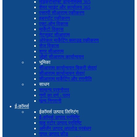
माइक्रोसॉफ्ट डायनेमिक्स 365
शेयर प्वाइंट और कार्यालय 365
एसएपी सीआरएम एकीकरण
हबस्पॉट एकीकरण
एक्ट-ऑन विकास
मार्केटो विकास
नेटसुइट सीआरएम
ओरेकल मार्केटिंग क्लाउड एकीकरण
सेज विकास
शुगर सीआरएम
ज़ोहो सीआरएम कार्यान्वयन
भूमिका
सीआरएम कार्यान्वयन बिक्री सेवाएं
सीआरएम कार्यान्वयन सेवाएं
सीआरएम मार्केटिंग और रणनीति
साधन
सामान्य प्रश्नोत्तर
गुणों का वर्ण - पत्र
मूल्य निगरानी
ई-कॉमर्स
ईकॉमर्स उत्पाद लिस्टिंग
ई-कॉमर्स उत्पाद प्रविष्टि
याहू स्टोर उत्पाद प्रविष्टि
अमेज़ॅन उत्पाद अपलोड प्रबंधन
गूगल उत्पाद फ़ीड