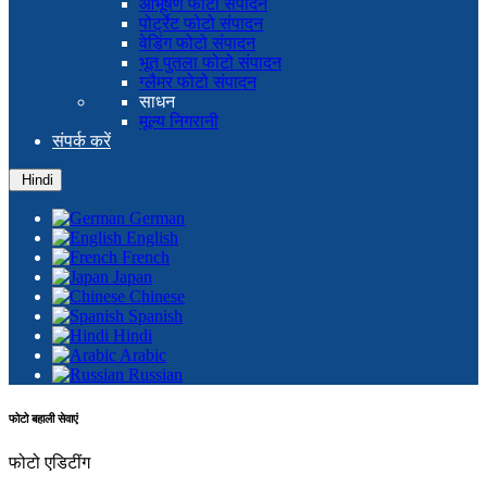
आभूषण फोटो संपादन
पोर्ट्रेट फोटो संपादन
वेडिंग फोटो संपादन
भूत पुतला फोटो संपादन
ग्लैमर फोटो संपादन
साधन
मूल्य निगरानी
संपर्क करें
Hindi
German
English
French
Japan
Chinese
Spanish
Hindi
Arabic
Russian
फोटो बहाली सेवाएं
फोटो एडिटींग