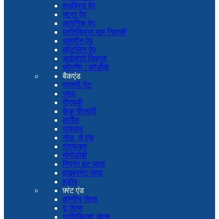
हाइब्रिड ऐप
फ्टरर ऐप
आयनिक ऐप
प्रतिक्रिया मूल निवासी
ज़ामरीन ऐप
कोटलिन ऐप
आईओटी विकास
फोनगैप / कॉर्डोवा
बैकएंड
एएसपी.नेट
जावा
पीएचपी
केक पीएचपी
लार्वेल
पायथन
नोड. जे एस
ग्राफक्ल
मोंगोडीबी
स्प्रिंग बूट जावा
हाइबरनेट जावा
हडोप
फ़्रंट एंड
कोणीय जेएस
वू जेएस
प्रतिक्रिया जेएस