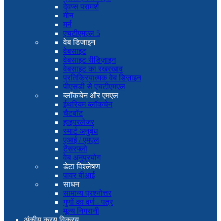
देवप्स परामर्श
मीन
मर्न
एचटीएमएल 5
वेब डिजाइन
वेबसाइट
वेबसाइट रीडिज़ाइन
वेबसाइट का रखरखाव
प्रतिक्रियात्मक वेब डिज़ाइन
पीएसडी से एचटीएमएल
ब्लॉकचेन और एमएल
ईथरियम ब्लॉकचेन
चैटबॉट
हाइपरलेजर
स्मार्ट अनुबंध
एआई / एमएल
टेंसरफ्लो
वेब अनुप्रयोग
डेटा विश्लेषण
पावर बीआई
साधन
सामान्य प्रश्नोत्तर
गुणों का वर्ण - पत्र
मूल्य निगरानी
अंकीय क्रय विक्रय