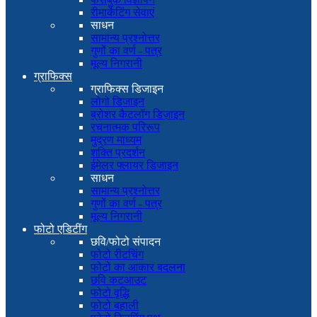
रीमार्केटिंग सेवाएं
साधन
सामान्य प्रश्नोत्तर
गुणों का वर्ण - पत्र
मूल्य निगरानी
ग्राफिक्स
ग्राफिक्स डिजाइन
लोगो डिजाइन
ब्रोशर कैटलॉग डिज़ाइन
रचनात्मक परिरूप
मुद्रण माध्यम
शक्ति प्रदर्शन
ईमेलर फ्लायर डिजाइन
साधन
सामान्य प्रश्नोत्तर
गुणों का वर्ण - पत्र
मूल्य निगरानी
फोटो एडिटींग
छवि/फोटो संपादन
फोटो रीटचिंग
फोटो का आकार बदलना
छवि कटआउट
फोटो वृद्धि
फोटो बहाली