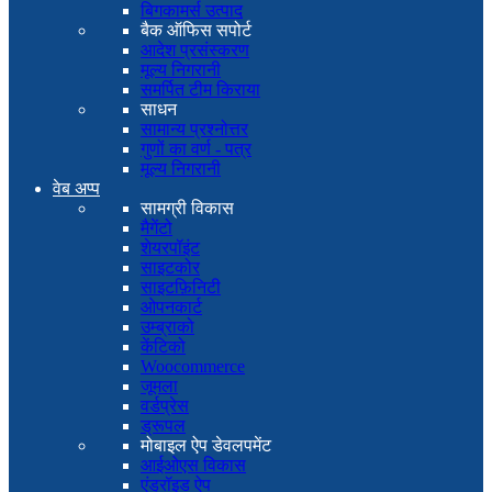
बिगकामर्स उत्पाद
बैक ऑफिस सपोर्ट
आदेश प्रसंस्करण
मूल्य निगरानी
समर्पित टीम किराया
साधन
सामान्य प्रश्नोत्तर
गुणों का वर्ण - पत्र
मूल्य निगरानी
वेब अप्प
सामग्री विकास
मैगेंटो
शेयरपॉइंट
साइटकोर
साइटफ़िनिटी
ओपनकार्ट
उम्ब्राको
केंटिको
Woocommerce
जूमला
वर्डप्रेस
ड्रूपल
मोबाइल ऐप डेवलपमेंट
आईओएस विकास
एंड्रॉइड ऐप