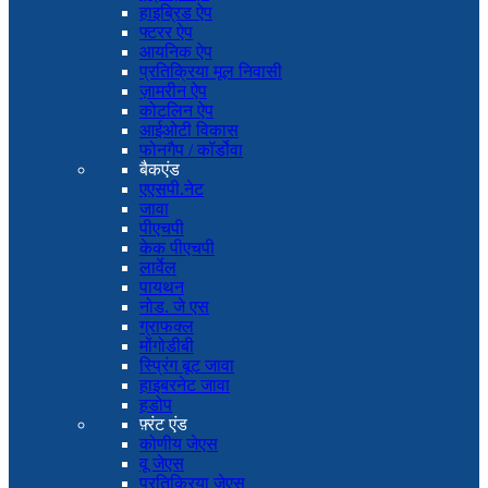
हाइब्रिड ऐप
फ्टरर ऐप
आयनिक ऐप
प्रतिक्रिया मूल निवासी
ज़ामरीन ऐप
कोटलिन ऐप
आईओटी विकास
फोनगैप / कॉर्डोवा
बैकएंड
एएसपी.नेट
जावा
पीएचपी
केक पीएचपी
लार्वेल
पायथन
नोड. जे एस
ग्राफक्ल
मोंगोडीबी
स्प्रिंग बूट जावा
हाइबरनेट जावा
हडोप
फ़्रंट एंड
कोणीय जेएस
वू जेएस
प्रतिक्रिया जेएस