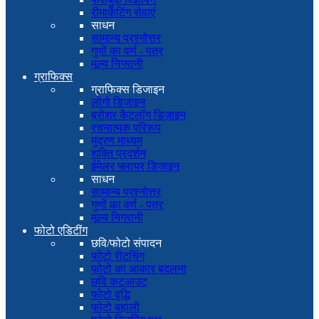
रीमार्केटिंग सेवाएं
साधन
सामान्य प्रश्नोत्तर
गुणों का वर्ण - पत्र
मूल्य निगरानी
ग्राफिक्स
ग्राफिक्स डिजाइन
लोगो डिजाइन
ब्रोशर कैटलॉग डिज़ाइन
रचनात्मक परिरूप
मुद्रण माध्यम
शक्ति प्रदर्शन
ईमेलर फ्लायर डिजाइन
साधन
सामान्य प्रश्नोत्तर
गुणों का वर्ण - पत्र
मूल्य निगरानी
फोटो एडिटींग
छवि/फोटो संपादन
फोटो रीटचिंग
फोटो का आकार बदलना
छवि कटआउट
फोटो वृद्धि
फोटो बहाली