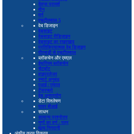
देवप्स परामर्श
मीन
मर्न
एचटीएमएल 5
वेब डिजाइन
वेबसाइट
वेबसाइट रीडिज़ाइन
वेबसाइट का रखरखाव
प्रतिक्रियात्मक वेब डिज़ाइन
पीएसडी से एचटीएमएल
ब्लॉकचेन और एमएल
ईथरियम ब्लॉकचेन
चैटबॉट
हाइपरलेजर
स्मार्ट अनुबंध
एआई / एमएल
टेंसरफ्लो
वेब अनुप्रयोग
डेटा विश्लेषण
पावर बीआई
साधन
सामान्य प्रश्नोत्तर
गुणों का वर्ण - पत्र
मूल्य निगरानी
अंकीय क्रय विक्रय