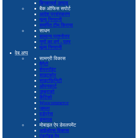
बिगकामर्स उत्पाद
बैक ऑफिस सपोर्ट
आदेश प्रसंस्करण
मूल्य निगरानी
समर्पित टीम किराया
साधन
सामान्य प्रश्नोत्तर
गुणों का वर्ण - पत्र
मूल्य निगरानी
वेब अप्प
सामग्री विकास
मैगेंटो
शेयरपॉइंट
साइटकोर
साइटफ़िनिटी
ओपनकार्ट
उम्ब्राको
केंटिको
Woocommerce
जूमला
वर्डप्रेस
ड्रूपल
मोबाइल ऐप डेवलपमेंट
आईओएस विकास
एंड्रॉइड ऐप