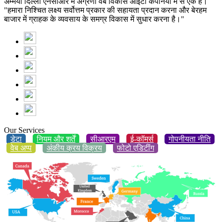
अम्मैया दिल्ली एनसीआर में अग्रणी वेब विकास आईटी कंपनियों में से एक है।
"हमारा निश्चित लक्ष्य सर्वोत्तम प्रकार की सहायता प्रदान करना और बेरहम
बाजार में ग्राहक के व्यवसाय के समग्र विकास में सुधार करना है।"
Our Services
डेटा
नियम और शर्तें
सीआरएम
ई-कॉमर्स
गोपनीयता नीति
वेब अप्प
अंकीय क्रय विक्रय
फोटो एडिटींग