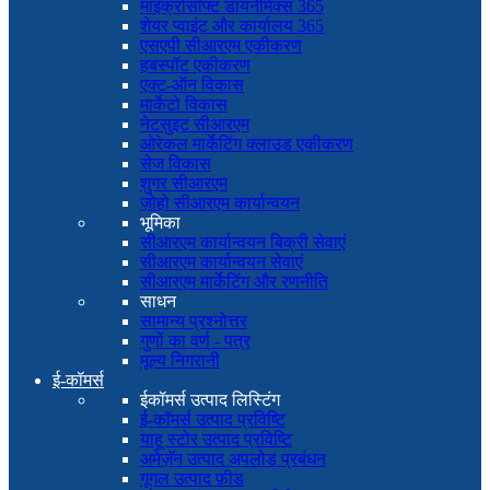
माइक्रोसॉफ्ट डायनेमिक्स 365
शेयर प्वाइंट और कार्यालय 365
एसएपी सीआरएम एकीकरण
हबस्पॉट एकीकरण
एक्ट-ऑन विकास
मार्केटो विकास
नेटसुइट सीआरएम
ओरेकल मार्केटिंग क्लाउड एकीकरण
सेज विकास
शुगर सीआरएम
ज़ोहो सीआरएम कार्यान्वयन
भूमिका
सीआरएम कार्यान्वयन बिक्री सेवाएं
सीआरएम कार्यान्वयन सेवाएं
सीआरएम मार्केटिंग और रणनीति
साधन
सामान्य प्रश्नोत्तर
गुणों का वर्ण - पत्र
मूल्य निगरानी
ई-कॉमर्स
ईकॉमर्स उत्पाद लिस्टिंग
ई-कॉमर्स उत्पाद प्रविष्टि
याहू स्टोर उत्पाद प्रविष्टि
अमेज़ॅन उत्पाद अपलोड प्रबंधन
गूगल उत्पाद फ़ीड