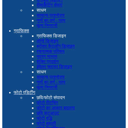
रीमार्केटिंग सेवाएं
साधन
सामान्य प्रश्नोत्तर
गुणों का वर्ण - पत्र
मूल्य निगरानी
ग्राफिक्स
ग्राफिक्स डिजाइन
लोगो डिजाइन
ब्रोशर कैटलॉग डिज़ाइन
रचनात्मक परिरूप
मुद्रण माध्यम
शक्ति प्रदर्शन
ईमेलर फ्लायर डिजाइन
साधन
सामान्य प्रश्नोत्तर
गुणों का वर्ण - पत्र
मूल्य निगरानी
फोटो एडिटींग
छवि/फोटो संपादन
फोटो रीटचिंग
फोटो का आकार बदलना
छवि कटआउट
फोटो वृद्धि
फोटो बहाली