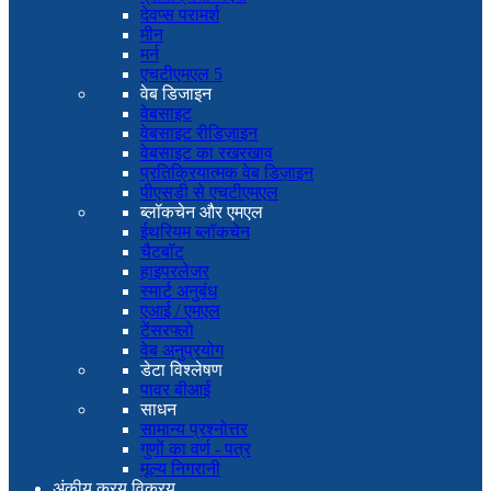
देवप्स परामर्श
मीन
मर्न
एचटीएमएल 5
वेब डिजाइन
वेबसाइट
वेबसाइट रीडिज़ाइन
वेबसाइट का रखरखाव
प्रतिक्रियात्मक वेब डिज़ाइन
पीएसडी से एचटीएमएल
ब्लॉकचेन और एमएल
ईथरियम ब्लॉकचेन
चैटबॉट
हाइपरलेजर
स्मार्ट अनुबंध
एआई / एमएल
टेंसरफ्लो
वेब अनुप्रयोग
डेटा विश्लेषण
पावर बीआई
साधन
सामान्य प्रश्नोत्तर
गुणों का वर्ण - पत्र
मूल्य निगरानी
अंकीय क्रय विक्रय