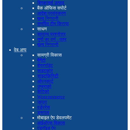
बिगकामर्स उत्पाद
बैक ऑफिस सपोर्ट
आदेश प्रसंस्करण
मूल्य निगरानी
समर्पित टीम किराया
साधन
सामान्य प्रश्नोत्तर
गुणों का वर्ण - पत्र
मूल्य निगरानी
वेब अप्प
सामग्री विकास
मैगेंटो
शेयरपॉइंट
साइटकोर
साइटफ़िनिटी
ओपनकार्ट
उम्ब्राको
केंटिको
Woocommerce
जूमला
वर्डप्रेस
ड्रूपल
मोबाइल ऐप डेवलपमेंट
आईओएस विकास
एंड्रॉइड ऐप