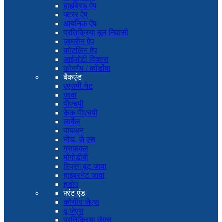
हाइब्रिड ऐप
फ्टरर ऐप
आयनिक ऐप
प्रतिक्रिया मूल निवासी
ज़ामरीन ऐप
कोटलिन ऐप
आईओटी विकास
फोनगैप / कॉर्डोवा
बैकएंड
एएसपी.नेट
जावा
पीएचपी
केक पीएचपी
लार्वेल
पायथन
नोड. जे एस
ग्राफक्ल
मोंगोडीबी
स्प्रिंग बूट जावा
हाइबरनेट जावा
हडोप
फ़्रंट एंड
कोणीय जेएस
वू जेएस
प्रतिक्रिया जेएस