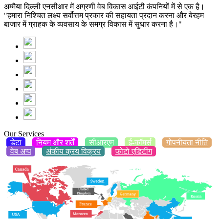
अम्मैया दिल्ली एनसीआर में अग्रणी वेब विकास आईटी कंपनियों में से एक है।
"हमारा निश्चित लक्ष्य सर्वोत्तम प्रकार की सहायता प्रदान करना और बेरहम
बाजार में ग्राहक के व्यवसाय के समग्र विकास में सुधार करना है।"
Our Services
डेटा
नियम और शर्तें
सीआरएम
ई-कॉमर्स
गोपनीयता नीति
वेब अप्प
अंकीय क्रय विक्रय
फोटो एडिटींग