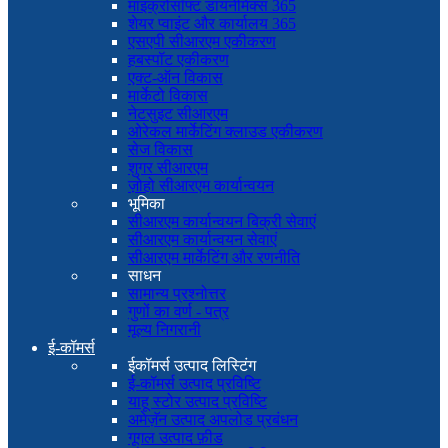
माइक्रोसॉफ्ट डायनेमिक्स 365
शेयर प्वाइंट और कार्यालय 365
एसएपी सीआरएम एकीकरण
हबस्पॉट एकीकरण
एक्ट-ऑन विकास
मार्केटो विकास
नेटसुइट सीआरएम
ओरेकल मार्केटिंग क्लाउड एकीकरण
सेज विकास
शुगर सीआरएम
ज़ोहो सीआरएम कार्यान्वयन
भूमिका
सीआरएम कार्यान्वयन बिक्री सेवाएं
सीआरएम कार्यान्वयन सेवाएं
सीआरएम मार्केटिंग और रणनीति
साधन
सामान्य प्रश्नोत्तर
गुणों का वर्ण - पत्र
मूल्य निगरानी
ई-कॉमर्स
ईकॉमर्स उत्पाद लिस्टिंग
ई-कॉमर्स उत्पाद प्रविष्टि
याहू स्टोर उत्पाद प्रविष्टि
अमेज़ॅन उत्पाद अपलोड प्रबंधन
गूगल उत्पाद फ़ीड