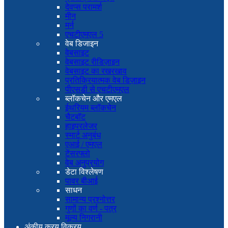
देवप्स परामर्श
मीन
मर्न
एचटीएमएल 5
वेब डिजाइन
वेबसाइट
वेबसाइट रीडिज़ाइन
वेबसाइट का रखरखाव
प्रतिक्रियात्मक वेब डिज़ाइन
पीएसडी से एचटीएमएल
ब्लॉकचेन और एमएल
ईथरियम ब्लॉकचेन
चैटबॉट
हाइपरलेजर
स्मार्ट अनुबंध
एआई / एमएल
टेंसरफ्लो
वेब अनुप्रयोग
डेटा विश्लेषण
पावर बीआई
साधन
सामान्य प्रश्नोत्तर
गुणों का वर्ण - पत्र
मूल्य निगरानी
अंकीय क्रय विक्रय