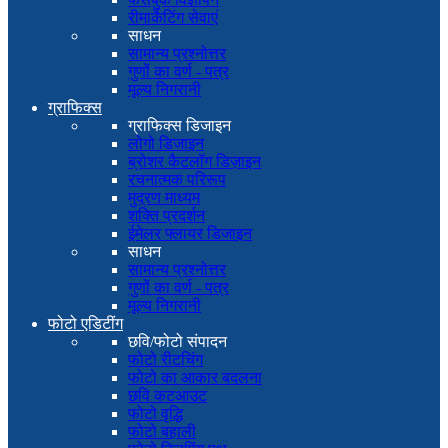
रीमार्केटिंग सेवाएं
साधन
सामान्य प्रश्नोत्तर
गुणों का वर्ण - पत्र
मूल्य निगरानी
ग्राफिक्स
ग्राफिक्स डिजाइन
लोगो डिजाइन
ब्रोशर कैटलॉग डिज़ाइन
रचनात्मक परिरूप
मुद्रण माध्यम
शक्ति प्रदर्शन
ईमेलर फ्लायर डिजाइन
साधन
सामान्य प्रश्नोत्तर
गुणों का वर्ण - पत्र
मूल्य निगरानी
फोटो एडिटींग
छवि/फोटो संपादन
फोटो रीटचिंग
फोटो का आकार बदलना
छवि कटआउट
फोटो वृद्धि
फोटो बहाली