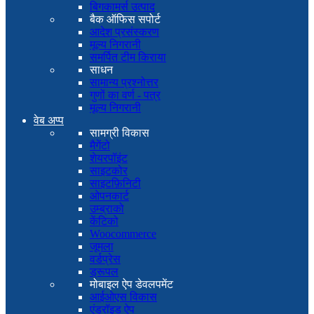
बिगकामर्स उत्पाद
बैक ऑफिस सपोर्ट
आदेश प्रसंस्करण
मूल्य निगरानी
समर्पित टीम किराया
साधन
सामान्य प्रश्नोत्तर
गुणों का वर्ण - पत्र
मूल्य निगरानी
वेब अप्प
सामग्री विकास
मैगेंटो
शेयरपॉइंट
साइटकोर
साइटफ़िनिटी
ओपनकार्ट
उम्ब्राको
केंटिको
Woocommerce
जूमला
वर्डप्रेस
ड्रूपल
मोबाइल ऐप डेवलपमेंट
आईओएस विकास
एंड्रॉइड ऐप