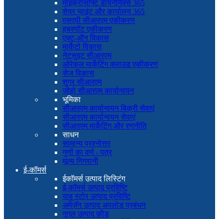
माइक्रोसॉफ्ट डायनेमिक्स 365
शेयर प्वाइंट और कार्यालय 365
एसएपी सीआरएम एकीकरण
हबस्पॉट एकीकरण
एक्ट-ऑन विकास
मार्केटो विकास
नेटसुइट सीआरएम
ओरेकल मार्केटिंग क्लाउड एकीकरण
सेज विकास
शुगर सीआरएम
ज़ोहो सीआरएम कार्यान्वयन
भूमिका
सीआरएम कार्यान्वयन बिक्री सेवाएं
सीआरएम कार्यान्वयन सेवाएं
सीआरएम मार्केटिंग और रणनीति
साधन
सामान्य प्रश्नोत्तर
गुणों का वर्ण - पत्र
मूल्य निगरानी
ई-कॉमर्स
ईकॉमर्स उत्पाद लिस्टिंग
ई-कॉमर्स उत्पाद प्रविष्टि
याहू स्टोर उत्पाद प्रविष्टि
अमेज़ॅन उत्पाद अपलोड प्रबंधन
गूगल उत्पाद फ़ीड