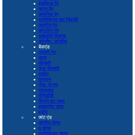
हाइब्रिड ऐप
फ्टरर ऐप
आयनिक ऐप
प्रतिक्रिया मूल निवासी
ज़ामरीन ऐप
कोटलिन ऐप
आईओटी विकास
फोनगैप / कॉर्डोवा
बैकएंड
एएसपी.नेट
जावा
पीएचपी
केक पीएचपी
लार्वेल
पायथन
नोड. जे एस
ग्राफक्ल
मोंगोडीबी
स्प्रिंग बूट जावा
हाइबरनेट जावा
हडोप
फ़्रंट एंड
कोणीय जेएस
वू जेएस
प्रतिक्रिया जेएस