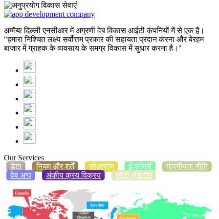
अम्मैया दिल्ली एनसीआर में अग्रणी वेब विकास आईटी कंपनियों में से एक है।
"हमारा निश्चित लक्ष्य सर्वोत्तम प्रकार की सहायता प्रदान करना और बेरहम
बाजार में ग्राहक के व्यवसाय के समग्र विकास में सुधार करना है।"
Our Services
डेटा
नियम और शर्तें
सीआरएम
ई-कॉमर्स
गोपनीयता नीति
वेब अप्प
अंकीय क्रय विक्रय
फोटो एडिटींग