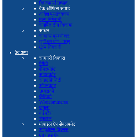
बिगकामर्स उत्पाद
बैक ऑफिस सपोर्ट
आदेश प्रसंस्करण
मूल्य निगरानी
समर्पित टीम किराया
साधन
सामान्य प्रश्नोत्तर
गुणों का वर्ण - पत्र
मूल्य निगरानी
वेब अप्प
सामग्री विकास
मैगेंटो
शेयरपॉइंट
साइटकोर
साइटफ़िनिटी
ओपनकार्ट
उम्ब्राको
केंटिको
Woocommerce
जूमला
वर्डप्रेस
ड्रूपल
मोबाइल ऐप डेवलपमेंट
आईओएस विकास
एंड्रॉइड ऐप