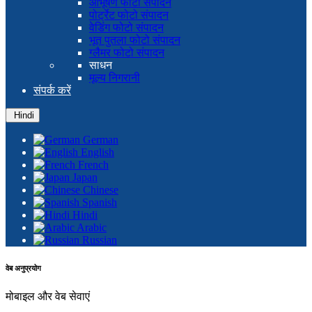
आभूषण फोटो संपादन
पोर्ट्रेट फोटो संपादन
वेडिंग फोटो संपादन
भूत पुतला फोटो संपादन
ग्लैमर फोटो संपादन
साधन
मूल्य निगरानी
संपर्क करें
Hindi
German
English
French
Japan
Chinese
Spanish
Hindi
Arabic
Russian
वेब अनुप्रयोग
मोबाइल और वेब सेवाएं