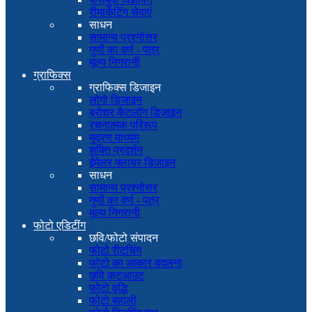
रीमार्केटिंग सेवाएं
साधन
सामान्य प्रश्नोत्तर
गुणों का वर्ण - पत्र
मूल्य निगरानी
ग्राफिक्स
ग्राफिक्स डिजाइन
लोगो डिजाइन
ब्रोशर कैटलॉग डिज़ाइन
रचनात्मक परिरूप
मुद्रण माध्यम
शक्ति प्रदर्शन
ईमेलर फ्लायर डिजाइन
साधन
सामान्य प्रश्नोत्तर
गुणों का वर्ण - पत्र
मूल्य निगरानी
फोटो एडिटींग
छवि/फोटो संपादन
फोटो रीटचिंग
फोटो का आकार बदलना
छवि कटआउट
फोटो वृद्धि
फोटो बहाली