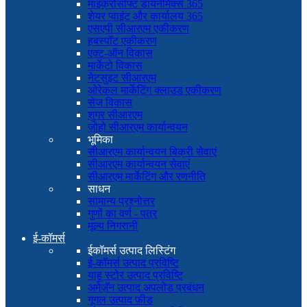
माइक्रोसॉफ्ट डायनेमिक्स 365
शेयर प्वाइंट और कार्यालय 365
एसएपी सीआरएम एकीकरण
हबस्पॉट एकीकरण
एक्ट-ऑन विकास
मार्केटो विकास
नेटसुइट सीआरएम
ओरेकल मार्केटिंग क्लाउड एकीकरण
सेज विकास
शुगर सीआरएम
ज़ोहो सीआरएम कार्यान्वयन
भूमिका
सीआरएम कार्यान्वयन बिक्री सेवाएं
सीआरएम कार्यान्वयन सेवाएं
सीआरएम मार्केटिंग और रणनीति
साधन
सामान्य प्रश्नोत्तर
गुणों का वर्ण - पत्र
मूल्य निगरानी
ई-कॉमर्स
ईकॉमर्स उत्पाद लिस्टिंग
ई-कॉमर्स उत्पाद प्रविष्टि
याहू स्टोर उत्पाद प्रविष्टि
अमेज़ॅन उत्पाद अपलोड प्रबंधन
गूगल उत्पाद फ़ीड