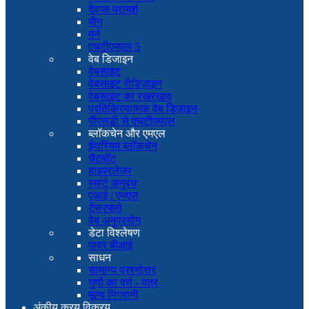
देवप्स परामर्श
मीन
मर्न
एचटीएमएल 5
वेब डिजाइन
वेबसाइट
वेबसाइट रीडिज़ाइन
वेबसाइट का रखरखाव
प्रतिक्रियात्मक वेब डिज़ाइन
पीएसडी से एचटीएमएल
ब्लॉकचेन और एमएल
ईथरियम ब्लॉकचेन
चैटबॉट
हाइपरलेजर
स्मार्ट अनुबंध
एआई / एमएल
टेंसरफ्लो
वेब अनुप्रयोग
डेटा विश्लेषण
पावर बीआई
साधन
सामान्य प्रश्नोत्तर
गुणों का वर्ण - पत्र
मूल्य निगरानी
अंकीय क्रय विक्रय