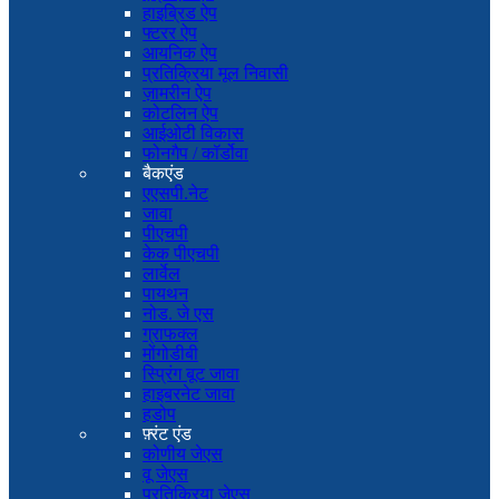
हाइब्रिड ऐप
फ्टरर ऐप
आयनिक ऐप
प्रतिक्रिया मूल निवासी
ज़ामरीन ऐप
कोटलिन ऐप
आईओटी विकास
फोनगैप / कॉर्डोवा
बैकएंड
एएसपी.नेट
जावा
पीएचपी
केक पीएचपी
लार्वेल
पायथन
नोड. जे एस
ग्राफक्ल
मोंगोडीबी
स्प्रिंग बूट जावा
हाइबरनेट जावा
हडोप
फ़्रंट एंड
कोणीय जेएस
वू जेएस
प्रतिक्रिया जेएस