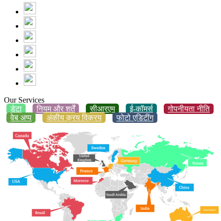
Our Services
डेटा
नियम और शर्तें
सीआरएम
ई-कॉमर्स
गोपनीयता नीति
वेब अप्प
अंकीय क्रय विक्रय
फोटो एडिटींग