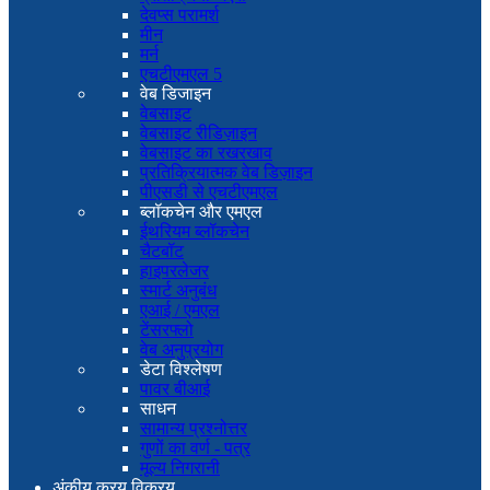
देवप्स परामर्श
मीन
मर्न
एचटीएमएल 5
वेब डिजाइन
वेबसाइट
वेबसाइट रीडिज़ाइन
वेबसाइट का रखरखाव
प्रतिक्रियात्मक वेब डिज़ाइन
पीएसडी से एचटीएमएल
ब्लॉकचेन और एमएल
ईथरियम ब्लॉकचेन
चैटबॉट
हाइपरलेजर
स्मार्ट अनुबंध
एआई / एमएल
टेंसरफ्लो
वेब अनुप्रयोग
डेटा विश्लेषण
पावर बीआई
साधन
सामान्य प्रश्नोत्तर
गुणों का वर्ण - पत्र
मूल्य निगरानी
अंकीय क्रय विक्रय