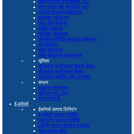
माइक्रोसॉफ्ट डायनेमिक्स 365
शेयर प्वाइंट और कार्यालय 365
एसएपी सीआरएम एकीकरण
हबस्पॉट एकीकरण
एक्ट-ऑन विकास
मार्केटो विकास
नेटसुइट सीआरएम
ओरेकल मार्केटिंग क्लाउड एकीकरण
सेज विकास
शुगर सीआरएम
ज़ोहो सीआरएम कार्यान्वयन
भूमिका
सीआरएम कार्यान्वयन बिक्री सेवाएं
सीआरएम कार्यान्वयन सेवाएं
सीआरएम मार्केटिंग और रणनीति
साधन
सामान्य प्रश्नोत्तर
गुणों का वर्ण - पत्र
मूल्य निगरानी
ई-कॉमर्स
ईकॉमर्स उत्पाद लिस्टिंग
ई-कॉमर्स उत्पाद प्रविष्टि
याहू स्टोर उत्पाद प्रविष्टि
अमेज़ॅन उत्पाद अपलोड प्रबंधन
गूगल उत्पाद फ़ीड