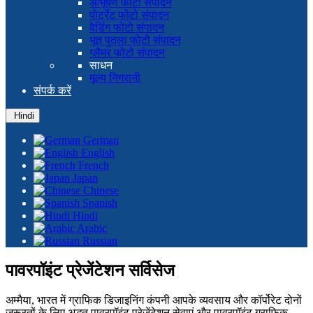
आभूषण फोटो संपादन
पोर्ट्रेट फोटो संपादन
वेडिंग फोटो संपादन
भूत पुतला फोटो संपादन
ग्लैमर फोटो संपादन
साधन
मूल्य निगरानी
संपर्क करें
Hindi
German
English
French
Japan
Chinese
Spanish
Hindi
Arabic
Russian
पावरपॉइंट प्रेजेंटेशन सर्विसेज
अम्मैया,
भारत
में ग्राफिक डिजाइनिंग कंपनी आपके व्यवसाय और कॉर्पोरेट दोनों
जरूरतों के लिए अद्भुत पावरपॉइंट प्रेजेंटेशन सेवाएं और पावरपॉइंट ग्राफिक