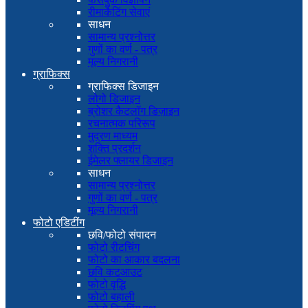
रीमार्केटिंग सेवाएं
साधन
सामान्य प्रश्नोत्तर
गुणों का वर्ण - पत्र
मूल्य निगरानी
ग्राफिक्स
ग्राफिक्स डिजाइन
लोगो डिजाइन
ब्रोशर कैटलॉग डिज़ाइन
रचनात्मक परिरूप
मुद्रण माध्यम
शक्ति प्रदर्शन
ईमेलर फ्लायर डिजाइन
साधन
सामान्य प्रश्नोत्तर
गुणों का वर्ण - पत्र
मूल्य निगरानी
फोटो एडिटींग
छवि/फोटो संपादन
फोटो रीटचिंग
फोटो का आकार बदलना
छवि कटआउट
फोटो वृद्धि
फोटो बहाली