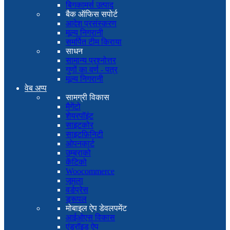
बिगकामर्स उत्पाद
बैक ऑफिस सपोर्ट
आदेश प्रसंस्करण
मूल्य निगरानी
समर्पित टीम किराया
साधन
सामान्य प्रश्नोत्तर
गुणों का वर्ण - पत्र
मूल्य निगरानी
वेब अप्प
सामग्री विकास
मैगेंटो
शेयरपॉइंट
साइटकोर
साइटफ़िनिटी
ओपनकार्ट
उम्ब्राको
केंटिको
Woocommerce
जूमला
वर्डप्रेस
ड्रूपल
मोबाइल ऐप डेवलपमेंट
आईओएस विकास
एंड्रॉइड ऐप