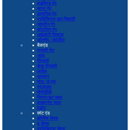
हाइब्रिड ऐप
फ्टरर ऐप
आयनिक ऐप
प्रतिक्रिया मूल निवासी
ज़ामरीन ऐप
कोटलिन ऐप
आईओटी विकास
फोनगैप / कॉर्डोवा
बैकएंड
एएसपी.नेट
जावा
पीएचपी
केक पीएचपी
लार्वेल
पायथन
नोड. जे एस
ग्राफक्ल
मोंगोडीबी
स्प्रिंग बूट जावा
हाइबरनेट जावा
हडोप
फ़्रंट एंड
कोणीय जेएस
वू जेएस
प्रतिक्रिया जेएस