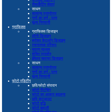
रीमार्केटिंग सेवाएं
साधन
सामान्य प्रश्नोत्तर
गुणों का वर्ण - पत्र
मूल्य निगरानी
ग्राफिक्स
ग्राफिक्स डिजाइन
लोगो डिजाइन
ब्रोशर कैटलॉग डिज़ाइन
रचनात्मक परिरूप
मुद्रण माध्यम
शक्ति प्रदर्शन
ईमेलर फ्लायर डिजाइन
साधन
सामान्य प्रश्नोत्तर
गुणों का वर्ण - पत्र
मूल्य निगरानी
फोटो एडिटींग
छवि/फोटो संपादन
फोटो रीटचिंग
फोटो का आकार बदलना
छवि कटआउट
फोटो वृद्धि
फोटो बहाली