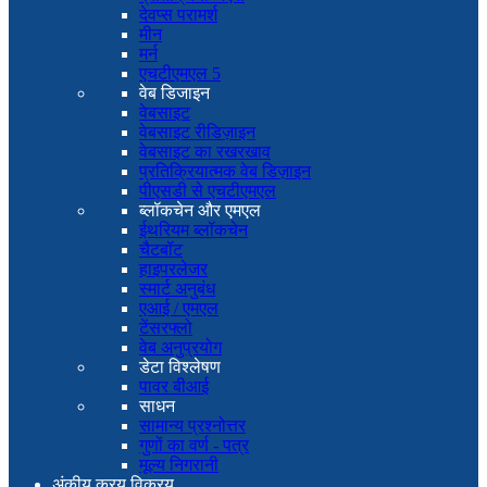
देवप्स परामर्श
मीन
मर्न
एचटीएमएल 5
वेब डिजाइन
वेबसाइट
वेबसाइट रीडिज़ाइन
वेबसाइट का रखरखाव
प्रतिक्रियात्मक वेब डिज़ाइन
पीएसडी से एचटीएमएल
ब्लॉकचेन और एमएल
ईथरियम ब्लॉकचेन
चैटबॉट
हाइपरलेजर
स्मार्ट अनुबंध
एआई / एमएल
टेंसरफ्लो
वेब अनुप्रयोग
डेटा विश्लेषण
पावर बीआई
साधन
सामान्य प्रश्नोत्तर
गुणों का वर्ण - पत्र
मूल्य निगरानी
अंकीय क्रय विक्रय