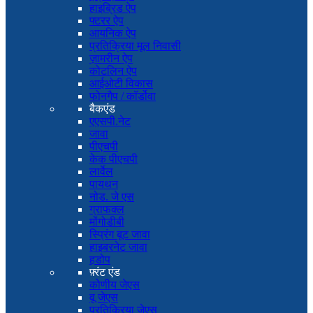
हाइब्रिड ऐप
फ्टरर ऐप
आयनिक ऐप
प्रतिक्रिया मूल निवासी
ज़ामरीन ऐप
कोटलिन ऐप
आईओटी विकास
फोनगैप / कॉर्डोवा
बैकएंड
एएसपी.नेट
जावा
पीएचपी
केक पीएचपी
लार्वेल
पायथन
नोड. जे एस
ग्राफक्ल
मोंगोडीबी
स्प्रिंग बूट जावा
हाइबरनेट जावा
हडोप
फ़्रंट एंड
कोणीय जेएस
वू जेएस
प्रतिक्रिया जेएस