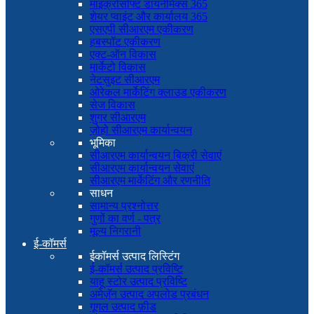
माइक्रोसॉफ्ट डायनेमिक्स 365
शेयर प्वाइंट और कार्यालय 365
एसएपी सीआरएम एकीकरण
हबस्पॉट एकीकरण
एक्ट-ऑन विकास
मार्केटो विकास
नेटसुइट सीआरएम
ओरेकल मार्केटिंग क्लाउड एकीकरण
सेज विकास
शुगर सीआरएम
ज़ोहो सीआरएम कार्यान्वयन
भूमिका
सीआरएम कार्यान्वयन बिक्री सेवाएं
सीआरएम कार्यान्वयन सेवाएं
सीआरएम मार्केटिंग और रणनीति
साधन
सामान्य प्रश्नोत्तर
गुणों का वर्ण - पत्र
मूल्य निगरानी
ई-कॉमर्स
ईकॉमर्स उत्पाद लिस्टिंग
ई-कॉमर्स उत्पाद प्रविष्टि
याहू स्टोर उत्पाद प्रविष्टि
अमेज़ॅन उत्पाद अपलोड प्रबंधन
गूगल उत्पाद फ़ीड