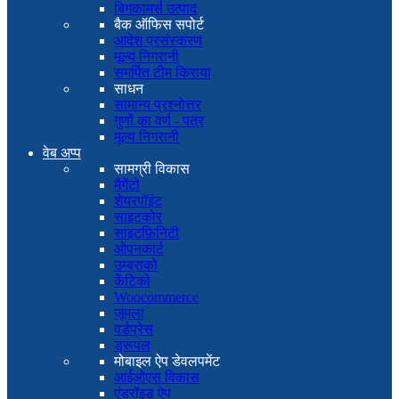
बिगकामर्स उत्पाद
बैक ऑफिस सपोर्ट
आदेश प्रसंस्करण
मूल्य निगरानी
समर्पित टीम किराया
साधन
सामान्य प्रश्नोत्तर
गुणों का वर्ण - पत्र
मूल्य निगरानी
वेब अप्प
सामग्री विकास
मैगेंटो
शेयरपॉइंट
साइटकोर
साइटफ़िनिटी
ओपनकार्ट
उम्ब्राको
केंटिको
Woocommerce
जूमला
वर्डप्रेस
ड्रूपल
मोबाइल ऐप डेवलपमेंट
आईओएस विकास
एंड्रॉइड ऐप