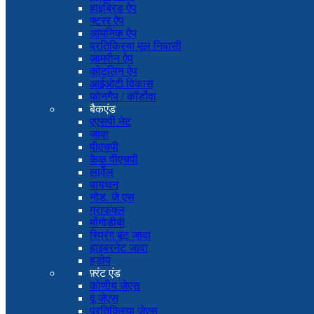
हाइब्रिड ऐप
फ्टरर ऐप
आयनिक ऐप
प्रतिक्रिया मूल निवासी
ज़ामरीन ऐप
कोटलिन ऐप
आईओटी विकास
फोनगैप / कॉर्डोवा
बैकएंड
एएसपी.नेट
जावा
पीएचपी
केक पीएचपी
लार्वेल
पायथन
नोड. जे एस
ग्राफक्ल
मोंगोडीबी
स्प्रिंग बूट जावा
हाइबरनेट जावा
हडोप
फ़्रंट एंड
कोणीय जेएस
वू जेएस
प्रतिक्रिया जेएस