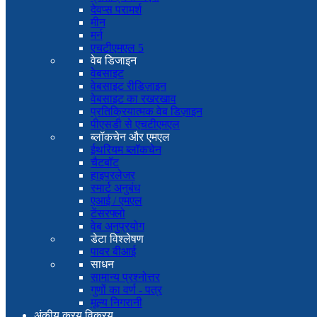
देवप्स परामर्श
मीन
मर्न
एचटीएमएल 5
वेब डिजाइन
वेबसाइट
वेबसाइट रीडिज़ाइन
वेबसाइट का रखरखाव
प्रतिक्रियात्मक वेब डिज़ाइन
पीएसडी से एचटीएमएल
ब्लॉकचेन और एमएल
ईथरियम ब्लॉकचेन
चैटबॉट
हाइपरलेजर
स्मार्ट अनुबंध
एआई / एमएल
टेंसरफ्लो
वेब अनुप्रयोग
डेटा विश्लेषण
पावर बीआई
साधन
सामान्य प्रश्नोत्तर
गुणों का वर्ण - पत्र
मूल्य निगरानी
अंकीय क्रय विक्रय