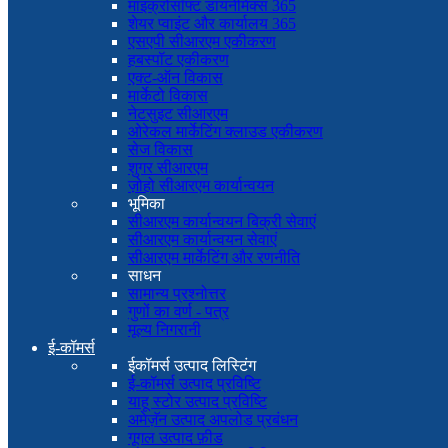
माइक्रोसॉफ्ट डायनेमिक्स 365
शेयर प्वाइंट और कार्यालय 365
एसएपी सीआरएम एकीकरण
हबस्पॉट एकीकरण
एक्ट-ऑन विकास
मार्केटो विकास
नेटसुइट सीआरएम
ओरेकल मार्केटिंग क्लाउड एकीकरण
सेज विकास
शुगर सीआरएम
ज़ोहो सीआरएम कार्यान्वयन
भूमिका
सीआरएम कार्यान्वयन बिक्री सेवाएं
सीआरएम कार्यान्वयन सेवाएं
सीआरएम मार्केटिंग और रणनीति
साधन
सामान्य प्रश्नोत्तर
गुणों का वर्ण - पत्र
मूल्य निगरानी
ई-कॉमर्स
ईकॉमर्स उत्पाद लिस्टिंग
ई-कॉमर्स उत्पाद प्रविष्टि
याहू स्टोर उत्पाद प्रविष्टि
अमेज़ॅन उत्पाद अपलोड प्रबंधन
गूगल उत्पाद फ़ीड