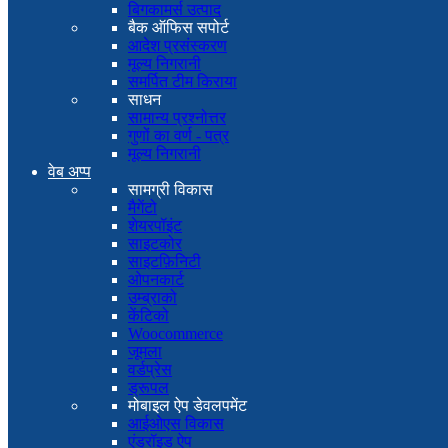
बिगकामर्स उत्पाद
बैक ऑफिस सपोर्ट
आदेश प्रसंस्करण
मूल्य निगरानी
समर्पित टीम किराया
साधन
सामान्य प्रश्नोत्तर
गुणों का वर्ण - पत्र
मूल्य निगरानी
वेब अप्प
सामग्री विकास
मैगेंटो
शेयरपॉइंट
साइटकोर
साइटफ़िनिटी
ओपनकार्ट
उम्ब्राको
केंटिको
Woocommerce
जूमला
वर्डप्रेस
ड्रूपल
मोबाइल ऐप डेवलपमेंट
आईओएस विकास
एंड्रॉइड ऐप