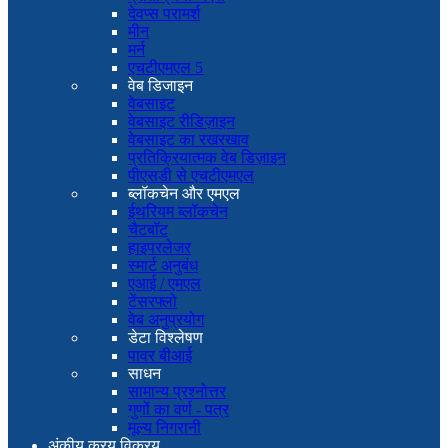
देवप्स परामर्श
मीन
मर्न
एचटीएमएल 5
वेब डिजाइन
वेबसाइट
वेबसाइट रीडिज़ाइन
वेबसाइट का रखरखाव
प्रतिक्रियात्मक वेब डिज़ाइन
पीएसडी से एचटीएमएल
ब्लॉकचेन और एमएल
ईथरियम ब्लॉकचेन
चैटबॉट
हाइपरलेजर
स्मार्ट अनुबंध
एआई / एमएल
टेंसरफ्लो
वेब अनुप्रयोग
डेटा विश्लेषण
पावर बीआई
साधन
सामान्य प्रश्नोत्तर
गुणों का वर्ण - पत्र
मूल्य निगरानी
अंकीय क्रय विक्रय