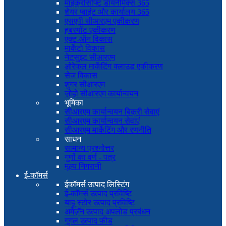
माइक्रोसॉफ्ट डायनेमिक्स 365
शेयर प्वाइंट और कार्यालय 365
एसएपी सीआरएम एकीकरण
हबस्पॉट एकीकरण
एक्ट-ऑन विकास
मार्केटो विकास
नेटसुइट सीआरएम
ओरेकल मार्केटिंग क्लाउड एकीकरण
सेज विकास
शुगर सीआरएम
ज़ोहो सीआरएम कार्यान्वयन
भूमिका
सीआरएम कार्यान्वयन बिक्री सेवाएं
सीआरएम कार्यान्वयन सेवाएं
सीआरएम मार्केटिंग और रणनीति
साधन
सामान्य प्रश्नोत्तर
गुणों का वर्ण - पत्र
मूल्य निगरानी
ई-कॉमर्स
ईकॉमर्स उत्पाद लिस्टिंग
ई-कॉमर्स उत्पाद प्रविष्टि
याहू स्टोर उत्पाद प्रविष्टि
अमेज़ॅन उत्पाद अपलोड प्रबंधन
गूगल उत्पाद फ़ीड