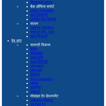
बिगकामर्स उत्पाद
बैक ऑफिस सपोर्ट
आदेश प्रसंस्करण
मूल्य निगरानी
समर्पित टीम किराया
साधन
सामान्य प्रश्नोत्तर
गुणों का वर्ण - पत्र
मूल्य निगरानी
वेब अप्प
सामग्री विकास
मैगेंटो
शेयरपॉइंट
साइटकोर
साइटफ़िनिटी
ओपनकार्ट
उम्ब्राको
केंटिको
Woocommerce
जूमला
वर्डप्रेस
ड्रूपल
मोबाइल ऐप डेवलपमेंट
आईओएस विकास
एंड्रॉइड ऐप