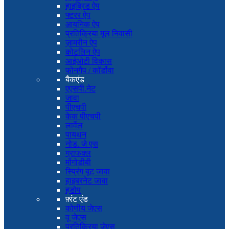
हाइब्रिड ऐप
फ्टरर ऐप
आयनिक ऐप
प्रतिक्रिया मूल निवासी
ज़ामरीन ऐप
कोटलिन ऐप
आईओटी विकास
फोनगैप / कॉर्डोवा
बैकएंड
एएसपी.नेट
जावा
पीएचपी
केक पीएचपी
लार्वेल
पायथन
नोड. जे एस
ग्राफक्ल
मोंगोडीबी
स्प्रिंग बूट जावा
हाइबरनेट जावा
हडोप
फ़्रंट एंड
कोणीय जेएस
वू जेएस
प्रतिक्रिया जेएस