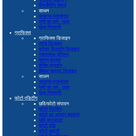
रीमार्केटिंग सेवाएं
साधन
सामान्य प्रश्नोत्तर
गुणों का वर्ण - पत्र
मूल्य निगरानी
ग्राफिक्स
ग्राफिक्स डिजाइन
लोगो डिजाइन
ब्रोशर कैटलॉग डिज़ाइन
रचनात्मक परिरूप
मुद्रण माध्यम
शक्ति प्रदर्शन
ईमेलर फ्लायर डिजाइन
साधन
सामान्य प्रश्नोत्तर
गुणों का वर्ण - पत्र
मूल्य निगरानी
फोटो एडिटींग
छवि/फोटो संपादन
फोटो रीटचिंग
फोटो का आकार बदलना
छवि कटआउट
फोटो वृद्धि
फोटो बहाली