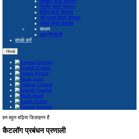
आभूषण फोटो संपादन
पोर्ट्रेट फोटो संपादन
वेडिंग फोटो संपादन
भूत पुतला फोटो संपादन
ग्लैमर फोटो संपादन
साधन
मूल्य निगरानी
संपर्क करें
Hindi
German
English
French
Japan
Chinese
Spanish
Hindi
Arabic
Russian
हम बहुत बढ़िया डिज़ाइनर हैं
कैटलॉग प्रबंधन प्रणाली