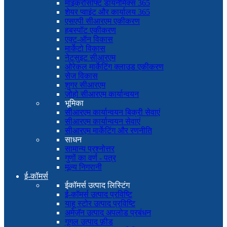
माइक्रोसॉफ्ट डायनेमिक्स 365
शेयर प्वाइंट और कार्यालय 365
एसएपी सीआरएम एकीकरण
हबस्पॉट एकीकरण
एक्ट-ऑन विकास
मार्केटो विकास
नेटसुइट सीआरएम
ओरेकल मार्केटिंग क्लाउड एकीकरण
सेज विकास
शुगर सीआरएम
ज़ोहो सीआरएम कार्यान्वयन
भूमिका
सीआरएम कार्यान्वयन बिक्री सेवाएं
सीआरएम कार्यान्वयन सेवाएं
सीआरएम मार्केटिंग और रणनीति
साधन
सामान्य प्रश्नोत्तर
गुणों का वर्ण - पत्र
मूल्य निगरानी
ई-कॉमर्स
ईकॉमर्स उत्पाद लिस्टिंग
ई-कॉमर्स उत्पाद प्रविष्टि
याहू स्टोर उत्पाद प्रविष्टि
अमेज़ॅन उत्पाद अपलोड प्रबंधन
गूगल उत्पाद फ़ीड