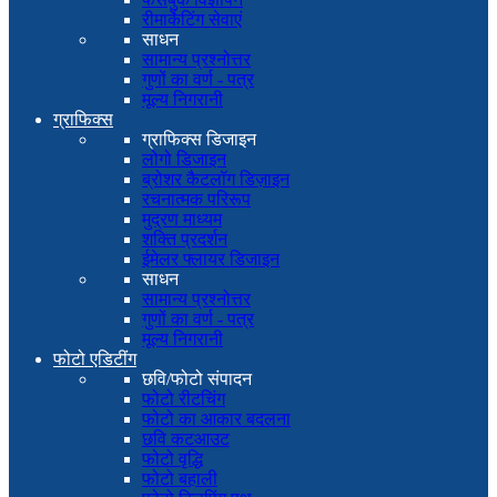
रीमार्केटिंग सेवाएं
साधन
सामान्य प्रश्नोत्तर
गुणों का वर्ण - पत्र
मूल्य निगरानी
ग्राफिक्स
ग्राफिक्स डिजाइन
लोगो डिजाइन
ब्रोशर कैटलॉग डिज़ाइन
रचनात्मक परिरूप
मुद्रण माध्यम
शक्ति प्रदर्शन
ईमेलर फ्लायर डिजाइन
साधन
सामान्य प्रश्नोत्तर
गुणों का वर्ण - पत्र
मूल्य निगरानी
फोटो एडिटींग
छवि/फोटो संपादन
फोटो रीटचिंग
फोटो का आकार बदलना
छवि कटआउट
फोटो वृद्धि
फोटो बहाली