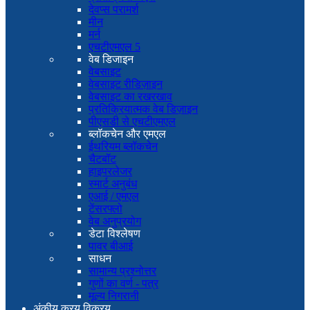
देवप्स परामर्श
मीन
मर्न
एचटीएमएल 5
वेब डिजाइन
वेबसाइट
वेबसाइट रीडिज़ाइन
वेबसाइट का रखरखाव
प्रतिक्रियात्मक वेब डिज़ाइन
पीएसडी से एचटीएमएल
ब्लॉकचेन और एमएल
ईथरियम ब्लॉकचेन
चैटबॉट
हाइपरलेजर
स्मार्ट अनुबंध
एआई / एमएल
टेंसरफ्लो
वेब अनुप्रयोग
डेटा विश्लेषण
पावर बीआई
साधन
सामान्य प्रश्नोत्तर
गुणों का वर्ण - पत्र
मूल्य निगरानी
अंकीय क्रय विक्रय