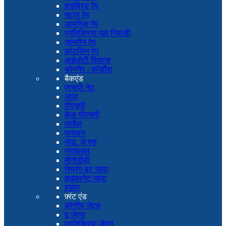
हाइब्रिड ऐप
फ्टरर ऐप
आयनिक ऐप
प्रतिक्रिया मूल निवासी
ज़ामरीन ऐप
कोटलिन ऐप
आईओटी विकास
फोनगैप / कॉर्डोवा
बैकएंड
एएसपी.नेट
जावा
पीएचपी
केक पीएचपी
लार्वेल
पायथन
नोड. जे एस
ग्राफक्ल
मोंगोडीबी
स्प्रिंग बूट जावा
हाइबरनेट जावा
हडोप
फ़्रंट एंड
कोणीय जेएस
वू जेएस
प्रतिक्रिया जेएस