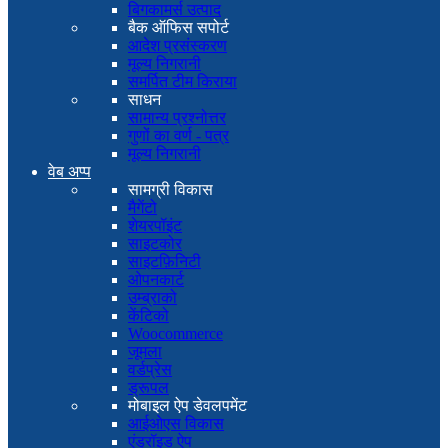
बिगकामर्स उत्पाद
बैक ऑफिस सपोर्ट
आदेश प्रसंस्करण
मूल्य निगरानी
समर्पित टीम किराया
साधन
सामान्य प्रश्नोत्तर
गुणों का वर्ण - पत्र
मूल्य निगरानी
वेब अप्प
सामग्री विकास
मैगेंटो
शेयरपॉइंट
साइटकोर
साइटफ़िनिटी
ओपनकार्ट
उम्ब्राको
केंटिको
Woocommerce
जूमला
वर्डप्रेस
ड्रूपल
मोबाइल ऐप डेवलपमेंट
आईओएस विकास
एंड्रॉइड ऐप