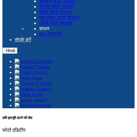
आभूषण फोटो संपादन
पोर्ट्रेट फोटो संपादन
वेडिंग फोटो संपादन
भूत पुतला फोटो संपादन
ग्लैमर फोटो संपादन
साधन
मूल्य निगरानी
संपर्क करें
Hindi
German
English
French
Japan
Chinese
Spanish
Hindi
Arabic
Russian
छवि पृष्ठभूमि हटाने की सेवा
फोटो एडिटींग