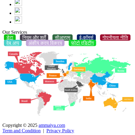
Our Services
डेटा
नियम और शर्तें
सीआरएम
ई-कॉमर्स
गोपनीयता नीति
वेब अप्प
अंकीय क्रय विक्रय
फोटो एडिटींग
Copyright © 2025
ammaiya.com
Term and Condition
|
Privacy Policy