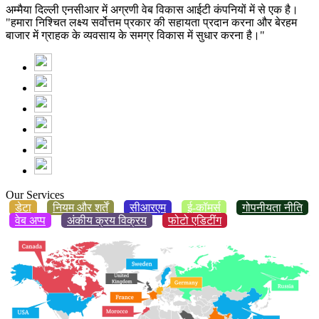
अम्मैया दिल्ली एनसीआर में अग्रणी वेब विकास आईटी कंपनियों में से एक है।
"हमारा निश्चित लक्ष्य सर्वोत्तम प्रकार की सहायता प्रदान करना और बेरहम
बाजार में ग्राहक के व्यवसाय के समग्र विकास में सुधार करना है।"
Our Services
डेटा
नियम और शर्तें
सीआरएम
ई-कॉमर्स
गोपनीयता नीति
वेब अप्प
अंकीय क्रय विक्रय
फोटो एडिटींग