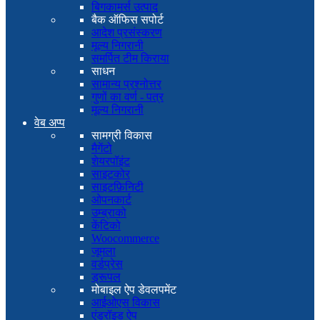
बिगकामर्स उत्पाद
बैक ऑफिस सपोर्ट
आदेश प्रसंस्करण
मूल्य निगरानी
समर्पित टीम किराया
साधन
सामान्य प्रश्नोत्तर
गुणों का वर्ण - पत्र
मूल्य निगरानी
वेब अप्प
सामग्री विकास
मैगेंटो
शेयरपॉइंट
साइटकोर
साइटफ़िनिटी
ओपनकार्ट
उम्ब्राको
केंटिको
Woocommerce
जूमला
वर्डप्रेस
ड्रूपल
मोबाइल ऐप डेवलपमेंट
आईओएस विकास
एंड्रॉइड ऐप