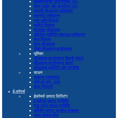
माइक्रोसॉफ्ट डायनेमिक्स 365
शेयर प्वाइंट और कार्यालय 365
एसएपी सीआरएम एकीकरण
हबस्पॉट एकीकरण
एक्ट-ऑन विकास
मार्केटो विकास
नेटसुइट सीआरएम
ओरेकल मार्केटिंग क्लाउड एकीकरण
सेज विकास
शुगर सीआरएम
ज़ोहो सीआरएम कार्यान्वयन
भूमिका
सीआरएम कार्यान्वयन बिक्री सेवाएं
सीआरएम कार्यान्वयन सेवाएं
सीआरएम मार्केटिंग और रणनीति
साधन
सामान्य प्रश्नोत्तर
गुणों का वर्ण - पत्र
मूल्य निगरानी
ई-कॉमर्स
ईकॉमर्स उत्पाद लिस्टिंग
ई-कॉमर्स उत्पाद प्रविष्टि
याहू स्टोर उत्पाद प्रविष्टि
अमेज़ॅन उत्पाद अपलोड प्रबंधन
गूगल उत्पाद फ़ीड