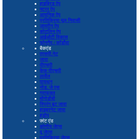
हाइब्रिड ऐप
फ्टरर ऐप
आयनिक ऐप
प्रतिक्रिया मूल निवासी
ज़ामरीन ऐप
कोटलिन ऐप
आईओटी विकास
फोनगैप / कॉर्डोवा
बैकएंड
एएसपी.नेट
जावा
पीएचपी
केक पीएचपी
लार्वेल
पायथन
नोड. जे एस
ग्राफक्ल
मोंगोडीबी
स्प्रिंग बूट जावा
हाइबरनेट जावा
हडोप
फ़्रंट एंड
कोणीय जेएस
वू जेएस
प्रतिक्रिया जेएस