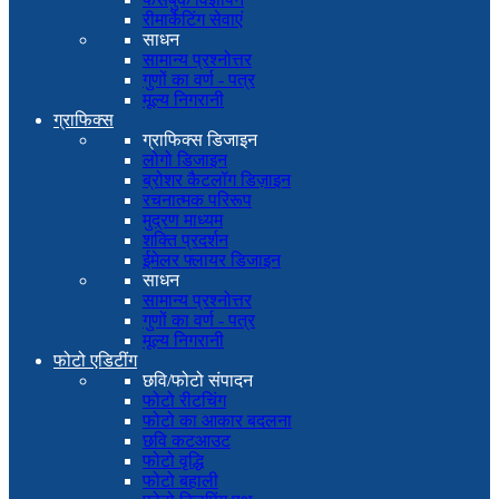
रीमार्केटिंग सेवाएं
साधन
सामान्य प्रश्नोत्तर
गुणों का वर्ण - पत्र
मूल्य निगरानी
ग्राफिक्स
ग्राफिक्स डिजाइन
लोगो डिजाइन
ब्रोशर कैटलॉग डिज़ाइन
रचनात्मक परिरूप
मुद्रण माध्यम
शक्ति प्रदर्शन
ईमेलर फ्लायर डिजाइन
साधन
सामान्य प्रश्नोत्तर
गुणों का वर्ण - पत्र
मूल्य निगरानी
फोटो एडिटींग
छवि/फोटो संपादन
फोटो रीटचिंग
फोटो का आकार बदलना
छवि कटआउट
फोटो वृद्धि
फोटो बहाली