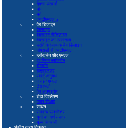
देवप्स परामर्श
मीन
मर्न
एचटीएमएल 5
वेब डिजाइन
वेबसाइट
वेबसाइट रीडिज़ाइन
वेबसाइट का रखरखाव
प्रतिक्रियात्मक वेब डिज़ाइन
पीएसडी से एचटीएमएल
ब्लॉकचेन और एमएल
ईथरियम ब्लॉकचेन
चैटबॉट
हाइपरलेजर
स्मार्ट अनुबंध
एआई / एमएल
टेंसरफ्लो
वेब अनुप्रयोग
डेटा विश्लेषण
पावर बीआई
साधन
सामान्य प्रश्नोत्तर
गुणों का वर्ण - पत्र
मूल्य निगरानी
अंकीय क्रय विक्रय