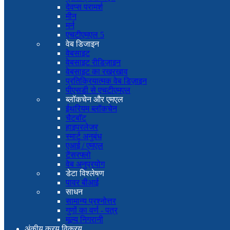
देवप्स परामर्श
मीन
मर्न
एचटीएमएल 5
वेब डिजाइन
वेबसाइट
वेबसाइट रीडिज़ाइन
वेबसाइट का रखरखाव
प्रतिक्रियात्मक वेब डिज़ाइन
पीएसडी से एचटीएमएल
ब्लॉकचेन और एमएल
ईथरियम ब्लॉकचेन
चैटबॉट
हाइपरलेजर
स्मार्ट अनुबंध
एआई / एमएल
टेंसरफ्लो
वेब अनुप्रयोग
डेटा विश्लेषण
पावर बीआई
साधन
सामान्य प्रश्नोत्तर
गुणों का वर्ण - पत्र
मूल्य निगरानी
अंकीय क्रय विक्रय