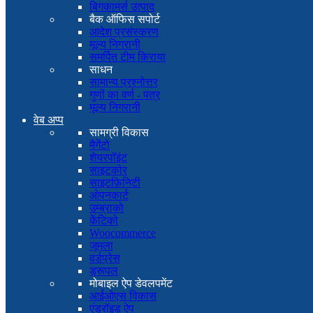
बिगकामर्स उत्पाद
बैक ऑफिस सपोर्ट
आदेश प्रसंस्करण
मूल्य निगरानी
समर्पित टीम किराया
साधन
सामान्य प्रश्नोत्तर
गुणों का वर्ण - पत्र
मूल्य निगरानी
वेब अप्प
सामग्री विकास
मैगेंटो
शेयरपॉइंट
साइटकोर
साइटफ़िनिटी
ओपनकार्ट
उम्ब्राको
केंटिको
Woocommerce
जूमला
वर्डप्रेस
ड्रूपल
मोबाइल ऐप डेवलपमेंट
आईओएस विकास
एंड्रॉइड ऐप