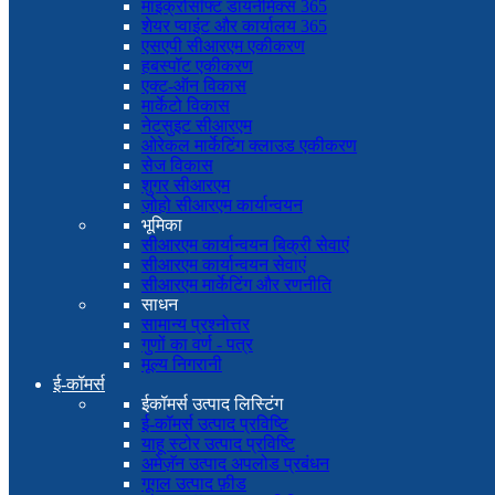
माइक्रोसॉफ्ट डायनेमिक्स 365
शेयर प्वाइंट और कार्यालय 365
एसएपी सीआरएम एकीकरण
हबस्पॉट एकीकरण
एक्ट-ऑन विकास
मार्केटो विकास
नेटसुइट सीआरएम
ओरेकल मार्केटिंग क्लाउड एकीकरण
सेज विकास
शुगर सीआरएम
ज़ोहो सीआरएम कार्यान्वयन
भूमिका
सीआरएम कार्यान्वयन बिक्री सेवाएं
सीआरएम कार्यान्वयन सेवाएं
सीआरएम मार्केटिंग और रणनीति
साधन
सामान्य प्रश्नोत्तर
गुणों का वर्ण - पत्र
मूल्य निगरानी
ई-कॉमर्स
ईकॉमर्स उत्पाद लिस्टिंग
ई-कॉमर्स उत्पाद प्रविष्टि
याहू स्टोर उत्पाद प्रविष्टि
अमेज़ॅन उत्पाद अपलोड प्रबंधन
गूगल उत्पाद फ़ीड