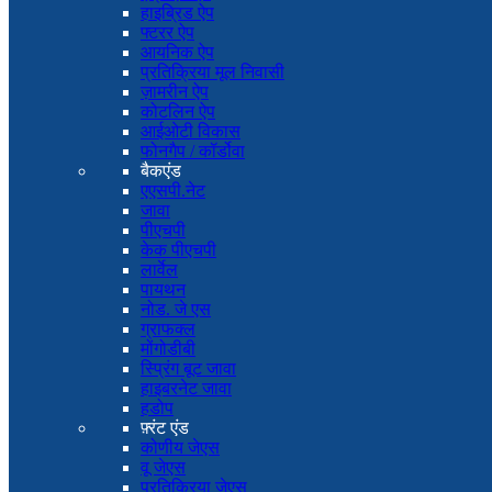
हाइब्रिड ऐप
फ्टरर ऐप
आयनिक ऐप
प्रतिक्रिया मूल निवासी
ज़ामरीन ऐप
कोटलिन ऐप
आईओटी विकास
फोनगैप / कॉर्डोवा
बैकएंड
एएसपी.नेट
जावा
पीएचपी
केक पीएचपी
लार्वेल
पायथन
नोड. जे एस
ग्राफक्ल
मोंगोडीबी
स्प्रिंग बूट जावा
हाइबरनेट जावा
हडोप
फ़्रंट एंड
कोणीय जेएस
वू जेएस
प्रतिक्रिया जेएस