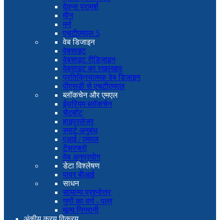
देवप्स परामर्श
मीन
मर्न
एचटीएमएल 5
वेब डिजाइन
वेबसाइट
वेबसाइट रीडिज़ाइन
वेबसाइट का रखरखाव
प्रतिक्रियात्मक वेब डिज़ाइन
पीएसडी से एचटीएमएल
ब्लॉकचेन और एमएल
ईथरियम ब्लॉकचेन
चैटबॉट
हाइपरलेजर
स्मार्ट अनुबंध
एआई / एमएल
टेंसरफ्लो
वेब अनुप्रयोग
डेटा विश्लेषण
पावर बीआई
साधन
सामान्य प्रश्नोत्तर
गुणों का वर्ण - पत्र
मूल्य निगरानी
अंकीय क्रय विक्रय