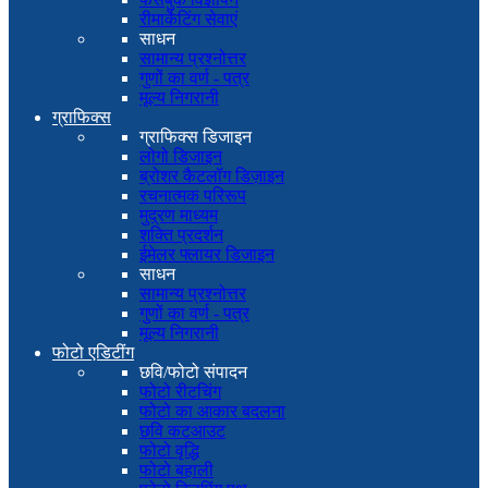
रीमार्केटिंग सेवाएं
साधन
सामान्य प्रश्नोत्तर
गुणों का वर्ण - पत्र
मूल्य निगरानी
ग्राफिक्स
ग्राफिक्स डिजाइन
लोगो डिजाइन
ब्रोशर कैटलॉग डिज़ाइन
रचनात्मक परिरूप
मुद्रण माध्यम
शक्ति प्रदर्शन
ईमेलर फ्लायर डिजाइन
साधन
सामान्य प्रश्नोत्तर
गुणों का वर्ण - पत्र
मूल्य निगरानी
फोटो एडिटींग
छवि/फोटो संपादन
फोटो रीटचिंग
फोटो का आकार बदलना
छवि कटआउट
फोटो वृद्धि
फोटो बहाली