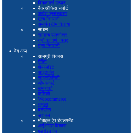
बिगकामर्स उत्पाद
बैक ऑफिस सपोर्ट
आदेश प्रसंस्करण
मूल्य निगरानी
समर्पित टीम किराया
साधन
सामान्य प्रश्नोत्तर
गुणों का वर्ण - पत्र
मूल्य निगरानी
वेब अप्प
सामग्री विकास
मैगेंटो
शेयरपॉइंट
साइटकोर
साइटफ़िनिटी
ओपनकार्ट
उम्ब्राको
केंटिको
Woocommerce
जूमला
वर्डप्रेस
ड्रूपल
मोबाइल ऐप डेवलपमेंट
आईओएस विकास
एंड्रॉइड ऐप