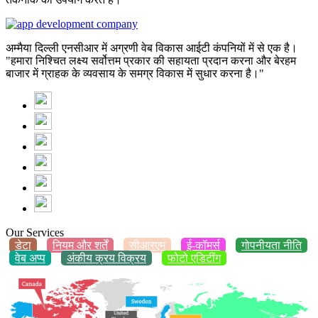
अम्मैया दिल्ली एनसीआर में अग्रणी वेब विकास आईटी कंपनियों में से एक है।
"हमारा निश्चित लक्ष्य सर्वोत्तम प्रकार की सहायता प्रदान करना और बेरहम
बाजार में ग्राहक के व्यवसाय के समग्र विकास में सुधार करना है।"
Our Services
डेटा
नियम और शर्तें
सीआरएम
ई-कॉमर्स
गोपनीयता नीति
वेब अप्प
अंकीय क्रय विक्रय
फोटो एडिटींग