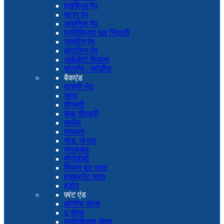
हाइब्रिड ऐप
फ्टरर ऐप
आयनिक ऐप
प्रतिक्रिया मूल निवासी
ज़ामरीन ऐप
कोटलिन ऐप
आईओटी विकास
फोनगैप / कॉर्डोवा
बैकएंड
एएसपी.नेट
जावा
पीएचपी
केक पीएचपी
लार्वेल
पायथन
नोड. जे एस
ग्राफक्ल
मोंगोडीबी
स्प्रिंग बूट जावा
हाइबरनेट जावा
हडोप
फ़्रंट एंड
कोणीय जेएस
वू जेएस
प्रतिक्रिया जेएस