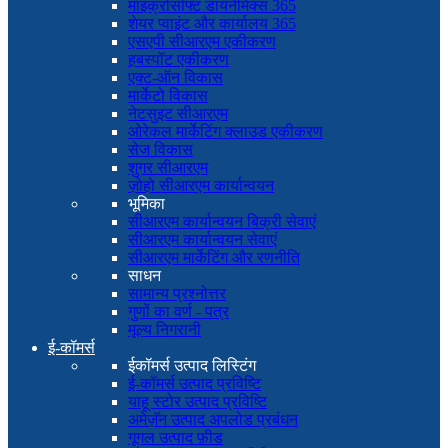
माइक्रोसॉफ्ट डायनेमिक्स 365
शेयर प्वाइंट और कार्यालय 365
एसएपी सीआरएम एकीकरण
हबस्पॉट एकीकरण
एक्ट-ऑन विकास
मार्केटो विकास
नेटसुइट सीआरएम
ओरेकल मार्केटिंग क्लाउड एकीकरण
सेज विकास
शुगर सीआरएम
ज़ोहो सीआरएम कार्यान्वयन
भूमिका
सीआरएम कार्यान्वयन बिक्री सेवाएं
सीआरएम कार्यान्वयन सेवाएं
सीआरएम मार्केटिंग और रणनीति
साधन
सामान्य प्रश्नोत्तर
गुणों का वर्ण - पत्र
मूल्य निगरानी
ई-कॉमर्स
ईकॉमर्स उत्पाद लिस्टिंग
ई-कॉमर्स उत्पाद प्रविष्टि
याहू स्टोर उत्पाद प्रविष्टि
अमेज़ॅन उत्पाद अपलोड प्रबंधन
गूगल उत्पाद फ़ीड