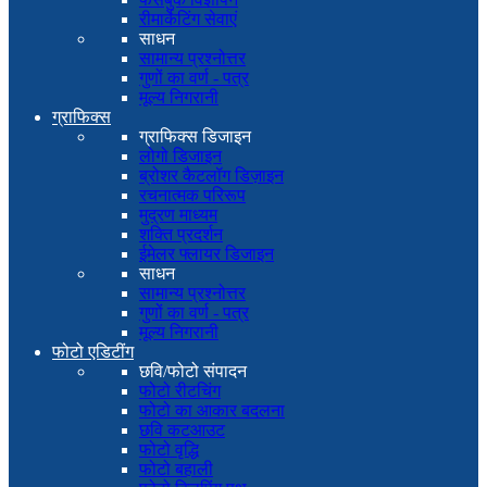
रीमार्केटिंग सेवाएं
साधन
सामान्य प्रश्नोत्तर
गुणों का वर्ण - पत्र
मूल्य निगरानी
ग्राफिक्स
ग्राफिक्स डिजाइन
लोगो डिजाइन
ब्रोशर कैटलॉग डिज़ाइन
रचनात्मक परिरूप
मुद्रण माध्यम
शक्ति प्रदर्शन
ईमेलर फ्लायर डिजाइन
साधन
सामान्य प्रश्नोत्तर
गुणों का वर्ण - पत्र
मूल्य निगरानी
फोटो एडिटींग
छवि/फोटो संपादन
फोटो रीटचिंग
फोटो का आकार बदलना
छवि कटआउट
फोटो वृद्धि
फोटो बहाली