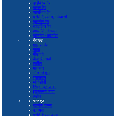
हाइब्रिड ऐप
फ्टरर ऐप
आयनिक ऐप
प्रतिक्रिया मूल निवासी
ज़ामरीन ऐप
कोटलिन ऐप
आईओटी विकास
फोनगैप / कॉर्डोवा
बैकएंड
एएसपी.नेट
जावा
पीएचपी
केक पीएचपी
लार्वेल
पायथन
नोड. जे एस
ग्राफक्ल
मोंगोडीबी
स्प्रिंग बूट जावा
हाइबरनेट जावा
हडोप
फ़्रंट एंड
कोणीय जेएस
वू जेएस
प्रतिक्रिया जेएस