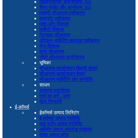
माइक्रोसॉफ्ट डायनेमिक्स 365
शेयर प्वाइंट और कार्यालय 365
एसएपी सीआरएम एकीकरण
हबस्पॉट एकीकरण
एक्ट-ऑन विकास
मार्केटो विकास
नेटसुइट सीआरएम
ओरेकल मार्केटिंग क्लाउड एकीकरण
सेज विकास
शुगर सीआरएम
ज़ोहो सीआरएम कार्यान्वयन
भूमिका
सीआरएम कार्यान्वयन बिक्री सेवाएं
सीआरएम कार्यान्वयन सेवाएं
सीआरएम मार्केटिंग और रणनीति
साधन
सामान्य प्रश्नोत्तर
गुणों का वर्ण - पत्र
मूल्य निगरानी
ई-कॉमर्स
ईकॉमर्स उत्पाद लिस्टिंग
ई-कॉमर्स उत्पाद प्रविष्टि
याहू स्टोर उत्पाद प्रविष्टि
अमेज़ॅन उत्पाद अपलोड प्रबंधन
गूगल उत्पाद फ़ीड