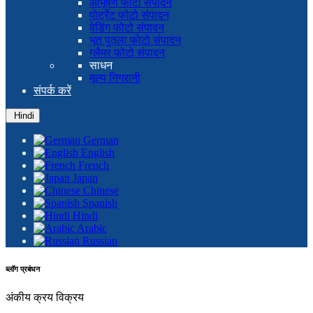
आभूषण फोटो संपादन
पोर्ट्रेट फोटो संपादन
वेडिंग फोटो संपादन
भूत पुतला फोटो संपादन
ग्लैमर फोटो संपादन
साधन
मूल्य निगरानी
संपर्क करें
Hindi
German
English
French
Japan
Chinese
Spanish
Hindi
Arabic
Russian
ब्लॉग प्रबंधन
अंकीय क्रय विक्रय