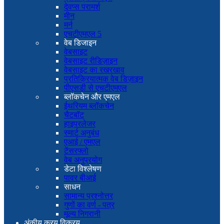
देवप्स परामर्श
मीन
मर्न
एचटीएमएल 5
वेब डिजाइन
वेबसाइट
वेबसाइट रीडिज़ाइन
वेबसाइट का रखरखाव
प्रतिक्रियात्मक वेब डिज़ाइन
पीएसडी से एचटीएमएल
ब्लॉकचेन और एमएल
ईथरियम ब्लॉकचेन
चैटबॉट
हाइपरलेजर
स्मार्ट अनुबंध
एआई / एमएल
टेंसरफ्लो
वेब अनुप्रयोग
डेटा विश्लेषण
पावर बीआई
साधन
सामान्य प्रश्नोत्तर
गुणों का वर्ण - पत्र
मूल्य निगरानी
अंकीय क्रय विक्रय