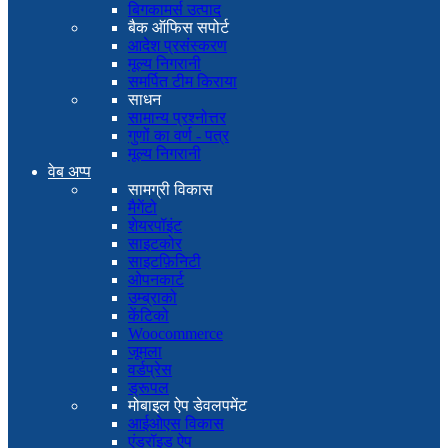
बिगकामर्स उत्पाद
बैक ऑफिस सपोर्ट
आदेश प्रसंस्करण
मूल्य निगरानी
समर्पित टीम किराया
साधन
सामान्य प्रश्नोत्तर
गुणों का वर्ण - पत्र
मूल्य निगरानी
वेब अप्प
सामग्री विकास
मैगेंटो
शेयरपॉइंट
साइटकोर
साइटफ़िनिटी
ओपनकार्ट
उम्ब्राको
केंटिको
Woocommerce
जूमला
वर्डप्रेस
ड्रूपल
मोबाइल ऐप डेवलपमेंट
आईओएस विकास
एंड्रॉइड ऐप