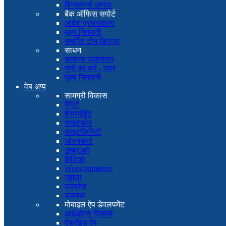
बिगकामर्स उत्पाद
बैक ऑफिस सपोर्ट
आदेश प्रसंस्करण
मूल्य निगरानी
समर्पित टीम किराया
साधन
सामान्य प्रश्नोत्तर
गुणों का वर्ण - पत्र
मूल्य निगरानी
वेब अप्प
सामग्री विकास
मैगेंटो
शेयरपॉइंट
साइटकोर
साइटफ़िनिटी
ओपनकार्ट
उम्ब्राको
केंटिको
Woocommerce
जूमला
वर्डप्रेस
ड्रूपल
मोबाइल ऐप डेवलपमेंट
आईओएस विकास
एंड्रॉइड ऐप