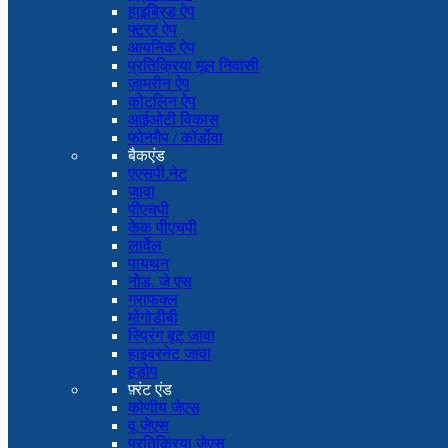
हाइब्रिड ऐप
फ्टरर ऐप
आयनिक ऐप
प्रतिक्रिया मूल निवासी
ज़ामरीन ऐप
कोटलिन ऐप
आईओटी विकास
फोनगैप / कॉर्डोवा
बैकएंड
एएसपी.नेट
जावा
पीएचपी
केक पीएचपी
लार्वेल
पायथन
नोड. जे एस
ग्राफक्ल
मोंगोडीबी
स्प्रिंग बूट जावा
हाइबरनेट जावा
हडोप
फ़्रंट एंड
कोणीय जेएस
वू जेएस
प्रतिक्रिया जेएस