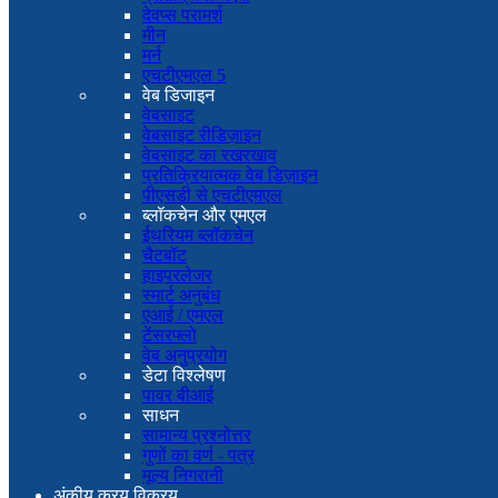
देवप्स परामर्श
मीन
मर्न
एचटीएमएल 5
वेब डिजाइन
वेबसाइट
वेबसाइट रीडिज़ाइन
वेबसाइट का रखरखाव
प्रतिक्रियात्मक वेब डिज़ाइन
पीएसडी से एचटीएमएल
ब्लॉकचेन और एमएल
ईथरियम ब्लॉकचेन
चैटबॉट
हाइपरलेजर
स्मार्ट अनुबंध
एआई / एमएल
टेंसरफ्लो
वेब अनुप्रयोग
डेटा विश्लेषण
पावर बीआई
साधन
सामान्य प्रश्नोत्तर
गुणों का वर्ण - पत्र
मूल्य निगरानी
अंकीय क्रय विक्रय