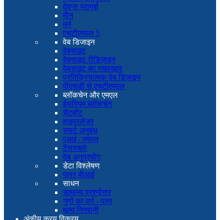
देवप्स परामर्श
मीन
मर्न
एचटीएमएल 5
वेब डिजाइन
वेबसाइट
वेबसाइट रीडिज़ाइन
वेबसाइट का रखरखाव
प्रतिक्रियात्मक वेब डिज़ाइन
पीएसडी से एचटीएमएल
ब्लॉकचेन और एमएल
ईथरियम ब्लॉकचेन
चैटबॉट
हाइपरलेजर
स्मार्ट अनुबंध
एआई / एमएल
टेंसरफ्लो
वेब अनुप्रयोग
डेटा विश्लेषण
पावर बीआई
साधन
सामान्य प्रश्नोत्तर
गुणों का वर्ण - पत्र
मूल्य निगरानी
अंकीय क्रय विक्रय