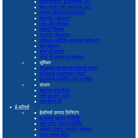
माइक्रोसॉफ्ट डायनेमिक्स 365
शेयर प्वाइंट और कार्यालय 365
एसएपी सीआरएम एकीकरण
हबस्पॉट एकीकरण
एक्ट-ऑन विकास
मार्केटो विकास
नेटसुइट सीआरएम
ओरेकल मार्केटिंग क्लाउड एकीकरण
सेज विकास
शुगर सीआरएम
ज़ोहो सीआरएम कार्यान्वयन
भूमिका
सीआरएम कार्यान्वयन बिक्री सेवाएं
सीआरएम कार्यान्वयन सेवाएं
सीआरएम मार्केटिंग और रणनीति
साधन
सामान्य प्रश्नोत्तर
गुणों का वर्ण - पत्र
मूल्य निगरानी
ई-कॉमर्स
ईकॉमर्स उत्पाद लिस्टिंग
ई-कॉमर्स उत्पाद प्रविष्टि
याहू स्टोर उत्पाद प्रविष्टि
अमेज़ॅन उत्पाद अपलोड प्रबंधन
गूगल उत्पाद फ़ीड