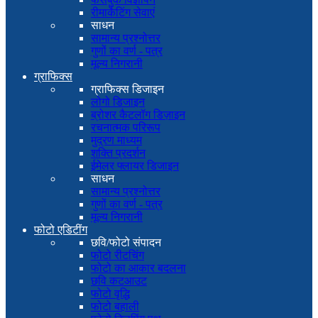
रीमार्केटिंग सेवाएं
साधन
सामान्य प्रश्नोत्तर
गुणों का वर्ण - पत्र
मूल्य निगरानी
ग्राफिक्स
ग्राफिक्स डिजाइन
लोगो डिजाइन
ब्रोशर कैटलॉग डिज़ाइन
रचनात्मक परिरूप
मुद्रण माध्यम
शक्ति प्रदर्शन
ईमेलर फ्लायर डिजाइन
साधन
सामान्य प्रश्नोत्तर
गुणों का वर्ण - पत्र
मूल्य निगरानी
फोटो एडिटींग
छवि/फोटो संपादन
फोटो रीटचिंग
फोटो का आकार बदलना
छवि कटआउट
फोटो वृद्धि
फोटो बहाली