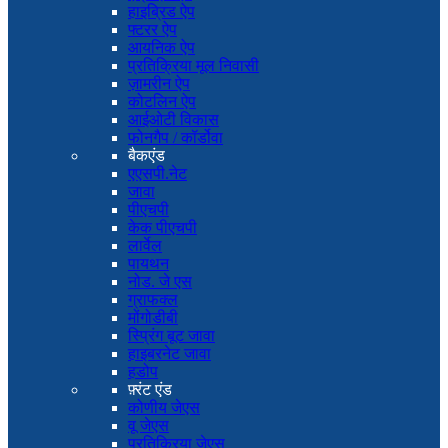
हाइब्रिड ऐप
फ्टरर ऐप
आयनिक ऐप
प्रतिक्रिया मूल निवासी
ज़ामरीन ऐप
कोटलिन ऐप
आईओटी विकास
फोनगैप / कॉर्डोवा
बैकएंड
एएसपी.नेट
जावा
पीएचपी
केक पीएचपी
लार्वेल
पायथन
नोड. जे एस
ग्राफक्ल
मोंगोडीबी
स्प्रिंग बूट जावा
हाइबरनेट जावा
हडोप
फ़्रंट एंड
कोणीय जेएस
वू जेएस
प्रतिक्रिया जेएस