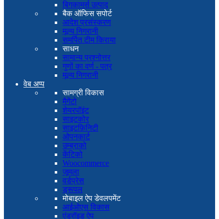
बिगकामर्स उत्पाद
बैक ऑफिस सपोर्ट
आदेश प्रसंस्करण
मूल्य निगरानी
समर्पित टीम किराया
साधन
सामान्य प्रश्नोत्तर
गुणों का वर्ण - पत्र
मूल्य निगरानी
वेब अप्प
सामग्री विकास
मैगेंटो
शेयरपॉइंट
साइटकोर
साइटफ़िनिटी
ओपनकार्ट
उम्ब्राको
केंटिको
Woocommerce
जूमला
वर्डप्रेस
ड्रूपल
मोबाइल ऐप डेवलपमेंट
आईओएस विकास
एंड्रॉइड ऐप