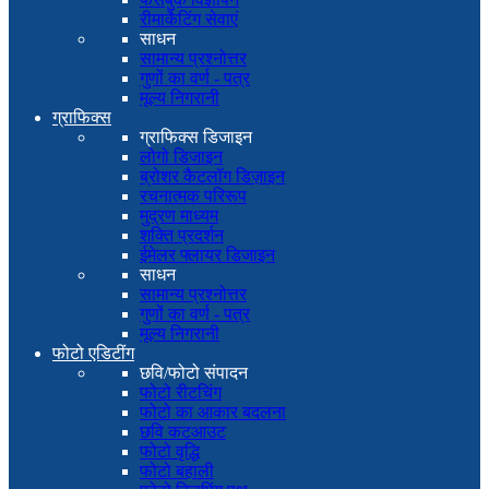
रीमार्केटिंग सेवाएं
साधन
सामान्य प्रश्नोत्तर
गुणों का वर्ण - पत्र
मूल्य निगरानी
ग्राफिक्स
ग्राफिक्स डिजाइन
लोगो डिजाइन
ब्रोशर कैटलॉग डिज़ाइन
रचनात्मक परिरूप
मुद्रण माध्यम
शक्ति प्रदर्शन
ईमेलर फ्लायर डिजाइन
साधन
सामान्य प्रश्नोत्तर
गुणों का वर्ण - पत्र
मूल्य निगरानी
फोटो एडिटींग
छवि/फोटो संपादन
फोटो रीटचिंग
फोटो का आकार बदलना
छवि कटआउट
फोटो वृद्धि
फोटो बहाली