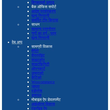
बिगकामर्स उत्पाद
बैक ऑफिस सपोर्ट
आदेश प्रसंस्करण
मूल्य निगरानी
समर्पित टीम किराया
साधन
सामान्य प्रश्नोत्तर
गुणों का वर्ण - पत्र
मूल्य निगरानी
वेब अप्प
सामग्री विकास
मैगेंटो
शेयरपॉइंट
साइटकोर
साइटफ़िनिटी
ओपनकार्ट
उम्ब्राको
केंटिको
Woocommerce
जूमला
वर्डप्रेस
ड्रूपल
मोबाइल ऐप डेवलपमेंट
आईओएस विकास
एंड्रॉइड ऐप