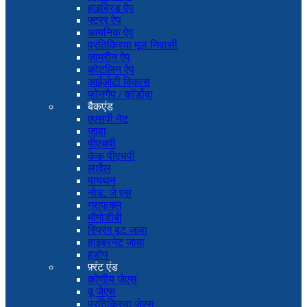
हाइब्रिड ऐप
फ्टरर ऐप
आयनिक ऐप
प्रतिक्रिया मूल निवासी
ज़ामरीन ऐप
कोटलिन ऐप
आईओटी विकास
फोनगैप / कॉर्डोवा
बैकएंड
एएसपी.नेट
जावा
पीएचपी
केक पीएचपी
लार्वेल
पायथन
नोड. जे एस
ग्राफक्ल
मोंगोडीबी
स्प्रिंग बूट जावा
हाइबरनेट जावा
हडोप
फ़्रंट एंड
कोणीय जेएस
वू जेएस
प्रतिक्रिया जेएस