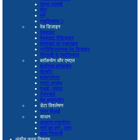
देवप्स परामर्श
मीन
मर्न
एचटीएमएल 5
वेब डिजाइन
वेबसाइट
वेबसाइट रीडिज़ाइन
वेबसाइट का रखरखाव
प्रतिक्रियात्मक वेब डिज़ाइन
पीएसडी से एचटीएमएल
ब्लॉकचेन और एमएल
ईथरियम ब्लॉकचेन
चैटबॉट
हाइपरलेजर
स्मार्ट अनुबंध
एआई / एमएल
टेंसरफ्लो
वेब अनुप्रयोग
डेटा विश्लेषण
पावर बीआई
साधन
सामान्य प्रश्नोत्तर
गुणों का वर्ण - पत्र
मूल्य निगरानी
अंकीय क्रय विक्रय