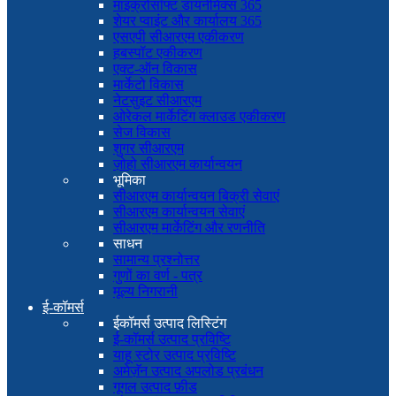
माइक्रोसॉफ्ट डायनेमिक्स 365
शेयर प्वाइंट और कार्यालय 365
एसएपी सीआरएम एकीकरण
हबस्पॉट एकीकरण
एक्ट-ऑन विकास
मार्केटो विकास
नेटसुइट सीआरएम
ओरेकल मार्केटिंग क्लाउड एकीकरण
सेज विकास
शुगर सीआरएम
ज़ोहो सीआरएम कार्यान्वयन
भूमिका
सीआरएम कार्यान्वयन बिक्री सेवाएं
सीआरएम कार्यान्वयन सेवाएं
सीआरएम मार्केटिंग और रणनीति
साधन
सामान्य प्रश्नोत्तर
गुणों का वर्ण - पत्र
मूल्य निगरानी
ई-कॉमर्स
ईकॉमर्स उत्पाद लिस्टिंग
ई-कॉमर्स उत्पाद प्रविष्टि
याहू स्टोर उत्पाद प्रविष्टि
अमेज़ॅन उत्पाद अपलोड प्रबंधन
गूगल उत्पाद फ़ीड