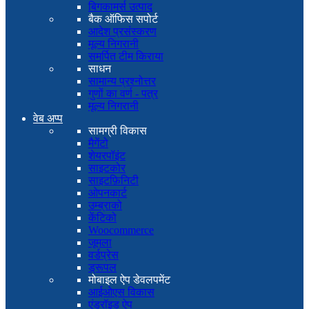
बिगकामर्स उत्पाद
बैक ऑफिस सपोर्ट
आदेश प्रसंस्करण
मूल्य निगरानी
समर्पित टीम किराया
साधन
सामान्य प्रश्नोत्तर
गुणों का वर्ण - पत्र
मूल्य निगरानी
वेब अप्प
सामग्री विकास
मैगेंटो
शेयरपॉइंट
साइटकोर
साइटफ़िनिटी
ओपनकार्ट
उम्ब्राको
केंटिको
Woocommerce
जूमला
वर्डप्रेस
ड्रूपल
मोबाइल ऐप डेवलपमेंट
आईओएस विकास
एंड्रॉइड ऐप