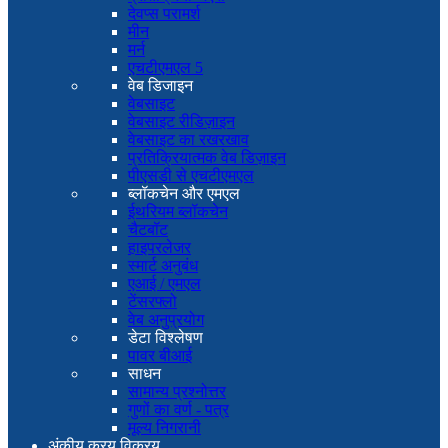
देवप्स परामर्श
मीन
मर्न
एचटीएमएल 5
वेब डिजाइन
वेबसाइट
वेबसाइट रीडिज़ाइन
वेबसाइट का रखरखाव
प्रतिक्रियात्मक वेब डिज़ाइन
पीएसडी से एचटीएमएल
ब्लॉकचेन और एमएल
ईथरियम ब्लॉकचेन
चैटबॉट
हाइपरलेजर
स्मार्ट अनुबंध
एआई / एमएल
टेंसरफ्लो
वेब अनुप्रयोग
डेटा विश्लेषण
पावर बीआई
साधन
सामान्य प्रश्नोत्तर
गुणों का वर्ण - पत्र
मूल्य निगरानी
अंकीय क्रय विक्रय