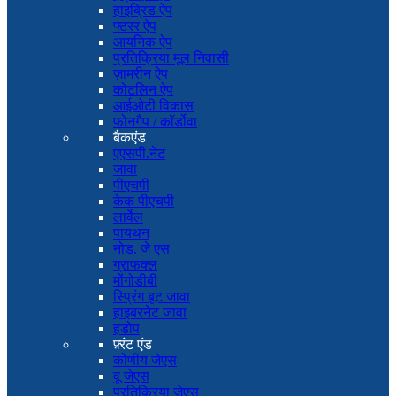
हाइब्रिड ऐप
फ्टरर ऐप
आयनिक ऐप
प्रतिक्रिया मूल निवासी
ज़ामरीन ऐप
कोटलिन ऐप
आईओटी विकास
फोनगैप / कॉर्डोवा
बैकएंड
एएसपी.नेट
जावा
पीएचपी
केक पीएचपी
लार्वेल
पायथन
नोड. जे एस
ग्राफक्ल
मोंगोडीबी
स्प्रिंग बूट जावा
हाइबरनेट जावा
हडोप
फ़्रंट एंड
कोणीय जेएस
वू जेएस
प्रतिक्रिया जेएस