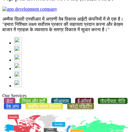
अम्मैया दिल्ली एनसीआर में अग्रणी वेब विकास आईटी कंपनियों में से एक है।
"हमारा निश्चित लक्ष्य सर्वोत्तम प्रकार की सहायता प्रदान करना और बेरहम
बाजार में ग्राहक के व्यवसाय के समग्र विकास में सुधार करना है।"
Our Services
डेटा
नियम और शर्तें
सीआरएम
ई-कॉमर्स
गोपनीयता नीति
वेब अप्प
अंकीय क्रय विक्रय
फोटो एडिटींग