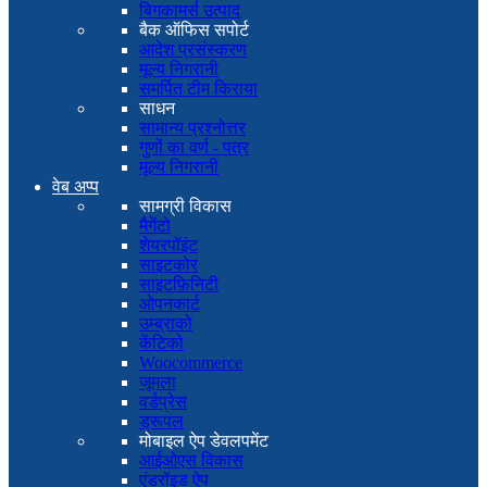
बिगकामर्स उत्पाद
बैक ऑफिस सपोर्ट
आदेश प्रसंस्करण
मूल्य निगरानी
समर्पित टीम किराया
साधन
सामान्य प्रश्नोत्तर
गुणों का वर्ण - पत्र
मूल्य निगरानी
वेब अप्प
सामग्री विकास
मैगेंटो
शेयरपॉइंट
साइटकोर
साइटफ़िनिटी
ओपनकार्ट
उम्ब्राको
केंटिको
Woocommerce
जूमला
वर्डप्रेस
ड्रूपल
मोबाइल ऐप डेवलपमेंट
आईओएस विकास
एंड्रॉइड ऐप