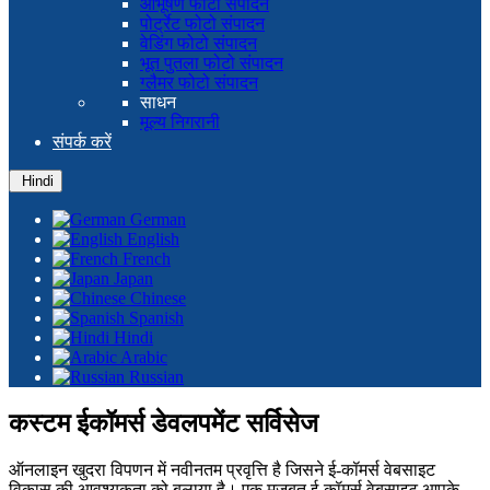
आभूषण फोटो संपादन
पोर्ट्रेट फोटो संपादन
वेडिंग फोटो संपादन
भूत पुतला फोटो संपादन
ग्लैमर फोटो संपादन
साधन
मूल्य निगरानी
संपर्क करें
Hindi
German
English
French
Japan
Chinese
Spanish
Hindi
Arabic
Russian
कस्टम ईकॉमर्स डेवलपमेंट सर्विसेज
ऑनलाइन खुदरा विपणन में नवीनतम प्रवृत्ति है जिसने ई-कॉमर्स वेबसाइट
विकास की आवश्यकता को बुलाया है। एक मजबूत ई-कॉमर्स वेबसाइट आपके