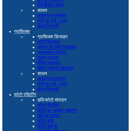
रीमार्केटिंग सेवाएं
साधन
सामान्य प्रश्नोत्तर
गुणों का वर्ण - पत्र
मूल्य निगरानी
ग्राफिक्स
ग्राफिक्स डिजाइन
लोगो डिजाइन
ब्रोशर कैटलॉग डिज़ाइन
रचनात्मक परिरूप
मुद्रण माध्यम
शक्ति प्रदर्शन
ईमेलर फ्लायर डिजाइन
साधन
सामान्य प्रश्नोत्तर
गुणों का वर्ण - पत्र
मूल्य निगरानी
फोटो एडिटींग
छवि/फोटो संपादन
फोटो रीटचिंग
फोटो का आकार बदलना
छवि कटआउट
फोटो वृद्धि
फोटो बहाली