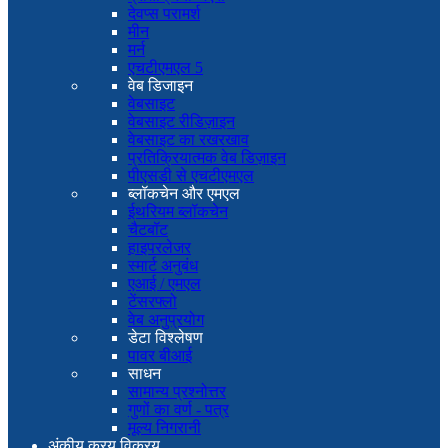
देवप्स परामर्श
मीन
मर्न
एचटीएमएल 5
वेब डिजाइन
वेबसाइट
वेबसाइट रीडिज़ाइन
वेबसाइट का रखरखाव
प्रतिक्रियात्मक वेब डिज़ाइन
पीएसडी से एचटीएमएल
ब्लॉकचेन और एमएल
ईथरियम ब्लॉकचेन
चैटबॉट
हाइपरलेजर
स्मार्ट अनुबंध
एआई / एमएल
टेंसरफ्लो
वेब अनुप्रयोग
डेटा विश्लेषण
पावर बीआई
साधन
सामान्य प्रश्नोत्तर
गुणों का वर्ण - पत्र
मूल्य निगरानी
अंकीय क्रय विक्रय