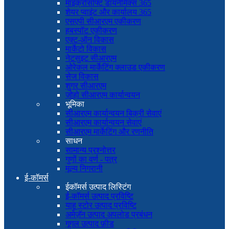
माइक्रोसॉफ्ट डायनेमिक्स 365
शेयर प्वाइंट और कार्यालय 365
एसएपी सीआरएम एकीकरण
हबस्पॉट एकीकरण
एक्ट-ऑन विकास
मार्केटो विकास
नेटसुइट सीआरएम
ओरेकल मार्केटिंग क्लाउड एकीकरण
सेज विकास
शुगर सीआरएम
ज़ोहो सीआरएम कार्यान्वयन
भूमिका
सीआरएम कार्यान्वयन बिक्री सेवाएं
सीआरएम कार्यान्वयन सेवाएं
सीआरएम मार्केटिंग और रणनीति
साधन
सामान्य प्रश्नोत्तर
गुणों का वर्ण - पत्र
मूल्य निगरानी
ई-कॉमर्स
ईकॉमर्स उत्पाद लिस्टिंग
ई-कॉमर्स उत्पाद प्रविष्टि
याहू स्टोर उत्पाद प्रविष्टि
अमेज़ॅन उत्पाद अपलोड प्रबंधन
गूगल उत्पाद फ़ीड