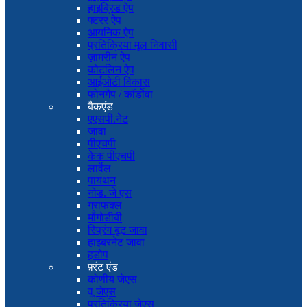
हाइब्रिड ऐप
फ्टरर ऐप
आयनिक ऐप
प्रतिक्रिया मूल निवासी
ज़ामरीन ऐप
कोटलिन ऐप
आईओटी विकास
फोनगैप / कॉर्डोवा
बैकएंड
एएसपी.नेट
जावा
पीएचपी
केक पीएचपी
लार्वेल
पायथन
नोड. जे एस
ग्राफक्ल
मोंगोडीबी
स्प्रिंग बूट जावा
हाइबरनेट जावा
हडोप
फ़्रंट एंड
कोणीय जेएस
वू जेएस
प्रतिक्रिया जेएस