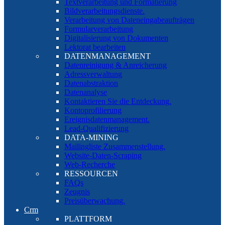
Textverarbeitung und Formatierung
Bildverarbeitungsdienste.
Verarbeitung von Dateneingabeaufträgen
Formularverarbeitung
Digitalisierung von Dokumenten
Lektorat bearbeiten
DATENMANAGEMENT
Datenreinigung & Anreicherung
Adressverwaltung
Datenabstraktion
Datenanalyse
Kontaktieren Sie die Entdeckung.
Kontoprofilierung
Ereignisdatenmanagement.
Lead-Qualifizierung
DATA-MINING
Mailingliste Zusammenstellung.
Website-Daten-Scraping
Web-Recherche
RESSOURCEN
FAQs
Zeugnis
Preisüberwachung.
Crm
PLATTFORM