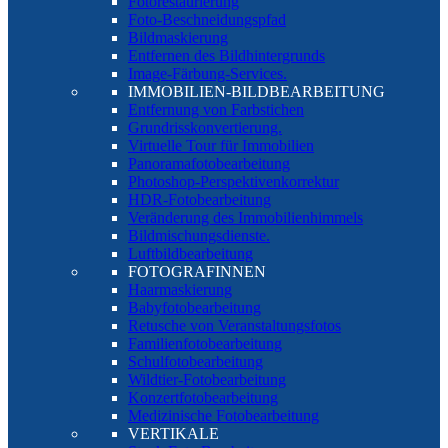
Fotorestaurierung
Foto-Beschneidungspfad
Bildmaskierung
Entfernen des Bildhintergrunds
Image-Färbung-Services.
IMMOBILIEN-BILDBEARBEITUNG
Entfernung von Farbstichen
Grundrisskonvertierung.
Virtuelle Tour für Immobilien
Panoramafotobearbeitung
Photoshop-Perspektivenkorrektur
HDR-Fotobearbeitung
Veränderung des Immobilienhimmels
Bildmischungsdienste.
Luftbildbearbeitung
FOTOGRAFINNEN
Haarmaskierung
Babyfotobearbeitung
Retusche von Veranstaltungsfotos
Familienfotobearbeitung
Schulfotobearbeitung
Wildtier-Fotobearbeitung
Konzertfotobearbeitung
Medizinische Fotobearbeitung
VERTIKALE