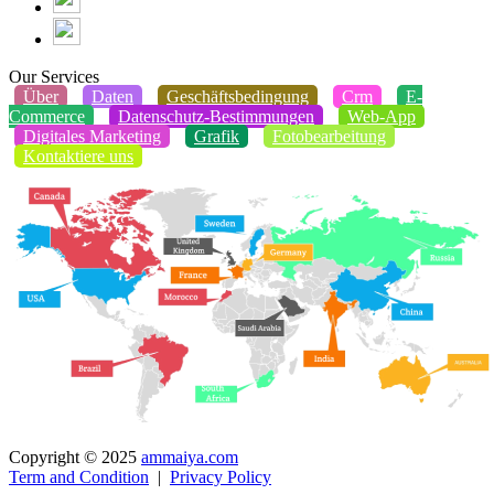
Our Services
Über
Daten
Geschäftsbedingung
Crm
E-
Commerce
Datenschutz-Bestimmungen
Web-App
Digitales Marketing
Grafik
Fotobearbeitung
Kontaktiere uns
Copyright © 2025
ammaiya.com
Term and Condition
|
Privacy Policy