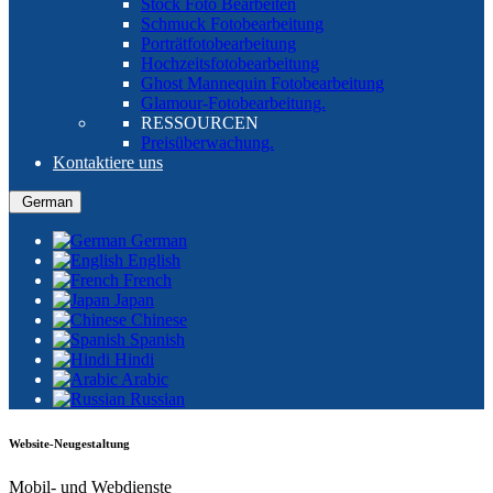
Stock Foto Bearbeiten
Schmuck Fotobearbeitung
Porträtfotobearbeitung
Hochzeitsfotobearbeitung
Ghost Mannequin Fotobearbeitung
Glamour-Fotobearbeitung.
RESSOURCEN
Preisüberwachung.
Kontaktiere uns
German
German
English
French
Japan
Chinese
Spanish
Hindi
Arabic
Russian
Website-Neugestaltung
Mobil- und Webdienste