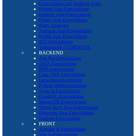
Entwicklung von Android-Apps
Hybrid-App-Entwicklung
Ionische App-Entwicklung
Flutter-App-Entwicklung
Nativ reagieren
Xamarin-App-Entwicklung
Kotlin-App-Entwicklung
IOT-Entwicklung
TelefongAP / CORDOVA.
BACKEND
Asp.Net-Entwicklung
JAVA-Entwicklung
PHP-Entwicklung
Cake PHP-Entwicklung
Larwellenentwicklung
Python-Webentwicklung
Node.Js-Entwicklung
GraphQL-Entwicklung
MongoDB-Entwicklung
Spring Boot Java-Entwicklung
Hibernate Java-Entwicklung
Hadoop-Entwicklung
FRONT
Angular Js-Entwicklung
Vue Js-Entwicklung