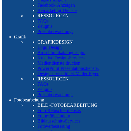
Facebook-Anzeigen
Remarketing-Dienste
RESSOURCEN
FAQs
Zeugnis
Preisüberwachung.
Grafik
GRAFIKDESIGN
Logo Design
Broschürenkatalogdesign.
Kreative Design-Services.
Mediendienste drucken.
PowerPoint-Präsentationsdienste.
Designservice für E-Mailer-Flyer
RESSOURCEN
FAQs
Zeugnis
Preisüberwachung.
Fotobearbeitung
BILD-/FOTOBEARBEITUNG
Foto-Retuschierdienste.
Fotogröße ändern
Bildausschnitt-Services
Fotoverbesserung