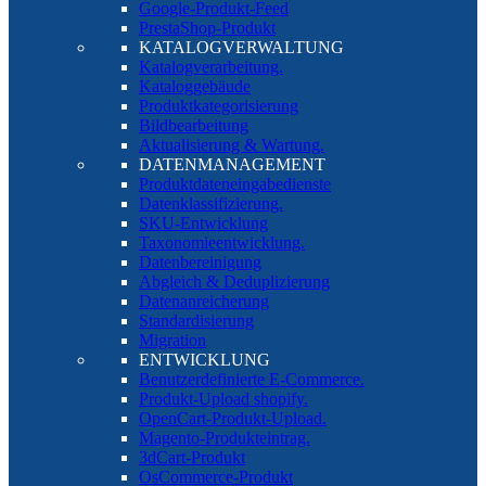
Google-Produkt-Feed
PrestaShop-Produkt
KATALOGVERWALTUNG
Katalogverarbeitung.
Kataloggebäude
Produktkategorisierung
Bildbearbeitung
Aktualisierung & Wartung.
DATENMANAGEMENT
Produktdateneingabedienste
Datenklassifizierung.
SKU-Entwicklung
Taxonomieentwicklung.
Datenbereinigung
Abgleich & Deduplizierung
Datenanreicherung
Standardisierung
Migration
ENTWICKLUNG
Benutzerdefinierte E-Commerce.
Produkt-Upload shopify.
OpenCart-Produkt-Upload.
Magento-Produkteintrag.
3dCart-Produkt
OsCommerce-Produkt