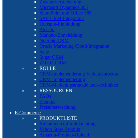
Zwangsversteigerung
Microsoft Dynamics 365
SharePoint und Office 365
SAP-CRM-Integration
Hubspot-Einbindung
Akt-On
Marketo-Entwicklung
NetSuite CRM
Oracle Marketing Cloud-Integration
Sage
Sugar CRM
ZOHO CRM
ROLLE
CRM-Implementierung Verkaufsprozess
CRM-Implementierung
CRM-Marketingstrategie und -techniken
RESSOURCEN
FAQs
Zeugnis
Preisüberwachung.
E-Commerce
PRODUKTLISTE
E-Commerce-Produkteintrag
Yahoo Store-Produkt
Amazon-Produkt-Upload