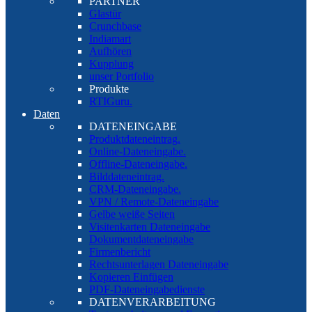
PARTNER
Glastür
Crunchbase
Indiamart
Aufhören
Kupplung
unser Portfolio
Produkte
RTIGuru.
Daten
DATENEINGABE
Produktdateneintrag.
Online-Dateneingabe.
Offline-Dateneingabe.
Bilddateneintrag.
CRM-Dateneingabe.
VPN / Remote-Dateneingabe
Gelbe weiße Seiten
Visitenkarten Dateneingabe
Dokumentdateneingabe
Firmenbericht
Rechtsunterlagen Dateneingabe
Kopieren Einfügen
PDF-Dateneingabedienste
DATENVERARBEITUNG