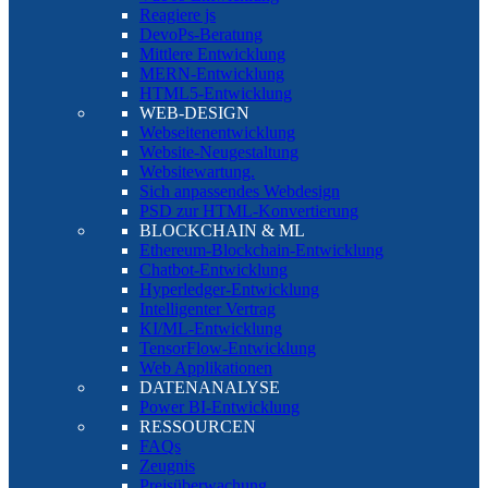
Reagiere js
DevoPs-Beratung
Mittlere Entwicklung
MERN-Entwicklung
HTML5-Entwicklung
WEB-DESIGN
Webseitenentwicklung
Website-Neugestaltung
Websitewartung.
Sich anpassendes Webdesign
PSD zur HTML-Konvertierung
BLOCKCHAIN & ML
Ethereum-Blockchain-Entwicklung
Chatbot-Entwicklung
Hyperledger-Entwicklung
Intelligenter Vertrag
KI/ML-Entwicklung
TensorFlow-Entwicklung
Web Applikationen
DATENANALYSE
Power BI-Entwicklung
RESSOURCEN
FAQs
Zeugnis
Preisüberwachung.