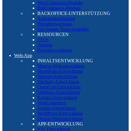
WooCommerce-Produkt
BigCommerce-Produkt
BACKOFFICE-UNTERSTÜTZUNG
Auftragsbearbeitung
Preisüberwachung.
Ein eigenes Team einstellen
RESSOURCEN
FAQs
Zeugnis
Preisüberwachung.
Web-App
INHALTSENTWICKLUNG
Magent-Webentwicklung
SharePoint-Entwicklung
Sitecore-Entwicklung
Sitefinity-Entwicklung
OpenCart-Entwicklung
Umbraco-Entwicklung
Kentico-Entwicklung
WooCommerce
Joomla-Entwicklung
WordPress-Entwicklung
Drupal-Webentwicklung
APP-ENTWICKLUNG
IOS-Entwicklung