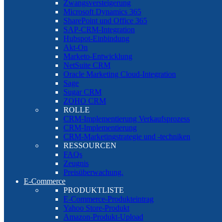
Zwangsversteigerung
Microsoft Dynamics 365
SharePoint und Office 365
SAP-CRM-Integration
Hubspot-Einbindung
Akt-On
Marketo-Entwicklung
NetSuite CRM
Oracle Marketing Cloud-Integration
Sage
Sugar CRM
ZOHO CRM
ROLLE
CRM-Implementierung Verkaufsprozess
CRM-Implementierung
CRM-Marketingstrategie und -techniken
RESSOURCEN
FAQs
Zeugnis
Preisüberwachung.
E-Commerce
PRODUKTLISTE
E-Commerce-Produkteintrag
Yahoo Store-Produkt
Amazon-Produkt-Upload