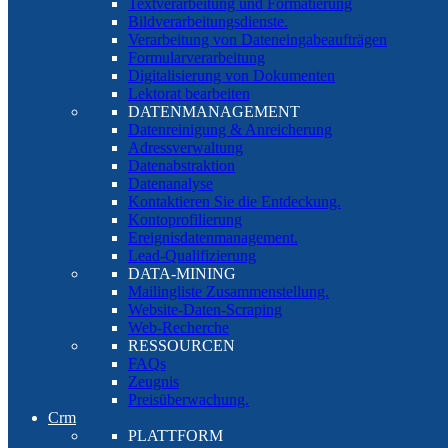
Textverarbeitung und Formatierung
Bildverarbeitungsdienste.
Verarbeitung von Dateneingabeaufträgen
Formularverarbeitung
Digitalisierung von Dokumenten
Lektorat bearbeiten
DATENMANAGEMENT
Datenreinigung & Anreicherung
Adressverwaltung
Datenabstraktion
Datenanalyse
Kontaktieren Sie die Entdeckung.
Kontoprofilierung
Ereignisdatenmanagement.
Lead-Qualifizierung
DATA-MINING
Mailingliste Zusammenstellung.
Website-Daten-Scraping
Web-Recherche
RESSOURCEN
FAQs
Zeugnis
Preisüberwachung.
Crm
PLATTFORM