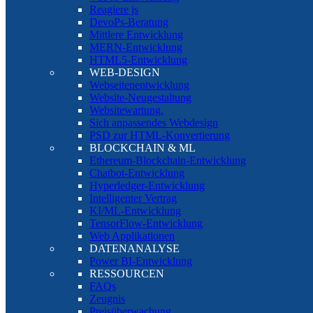
Reagiere js
DevoPs-Beratung
Mittlere Entwicklung
MERN-Entwicklung
HTML5-Entwicklung
WEB-DESIGN
Webseitenentwicklung
Website-Neugestaltung
Websitewartung.
Sich anpassendes Webdesign
PSD zur HTML-Konvertierung
BLOCKCHAIN & ML
Ethereum-Blockchain-Entwicklung
Chatbot-Entwicklung
Hyperledger-Entwicklung
Intelligenter Vertrag
KI/ML-Entwicklung
TensorFlow-Entwicklung
Web Applikationen
DATENANALYSE
Power BI-Entwicklung
RESSOURCEN
FAQs
Zeugnis
Preisüberwachung.