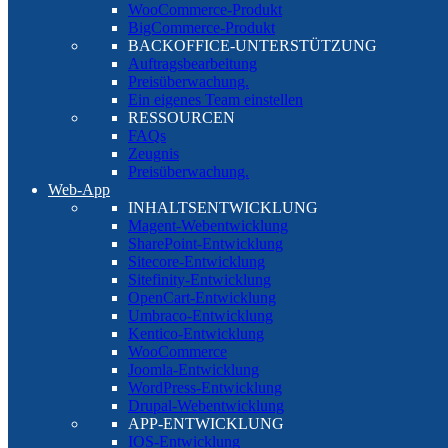
WooCommerce-Produkt
BigCommerce-Produkt
BACKOFFICE-UNTERSTÜTZUNG
Auftragsbearbeitung
Preisüberwachung.
Ein eigenes Team einstellen
RESSOURCEN
FAQs
Zeugnis
Preisüberwachung.
Web-App
INHALTSENTWICKLUNG
Magent-Webentwicklung
SharePoint-Entwicklung
Sitecore-Entwicklung
Sitefinity-Entwicklung
OpenCart-Entwicklung
Umbraco-Entwicklung
Kentico-Entwicklung
WooCommerce
Joomla-Entwicklung
WordPress-Entwicklung
Drupal-Webentwicklung
APP-ENTWICKLUNG
IOS-Entwicklung