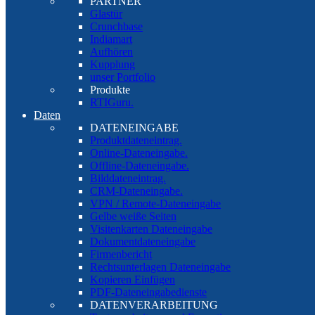
PARTNER
Glastür
Crunchbase
Indiamart
Aufhören
Kupplung
unser Portfolio
Produkte
RTIGuru.
Daten
DATENEINGABE
Produktdateneintrag.
Online-Dateneingabe.
Offline-Dateneingabe.
Bilddateneintrag.
CRM-Dateneingabe.
VPN / Remote-Dateneingabe
Gelbe weiße Seiten
Visitenkarten Dateneingabe
Dokumentdateneingabe
Firmenbericht
Rechtsunterlagen Dateneingabe
Kopieren Einfügen
PDF-Dateneingabedienste
DATENVERARBEITUNG