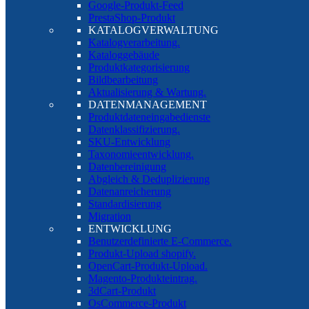
Google-Produkt-Feed
PrestaShop-Produkt
KATALOGVERWALTUNG
Katalogverarbeitung.
Kataloggebäude
Produktkategorisierung
Bildbearbeitung
Aktualisierung & Wartung.
DATENMANAGEMENT
Produktdateneingabedienste
Datenklassifizierung.
SKU-Entwicklung
Taxonomieentwicklung.
Datenbereinigung
Abgleich & Deduplizierung
Datenanreicherung
Standardisierung
Migration
ENTWICKLUNG
Benutzerdefinierte E-Commerce.
Produkt-Upload shopify.
OpenCart-Produkt-Upload.
Magento-Produkteintrag.
3dCart-Produkt
OsCommerce-Produkt