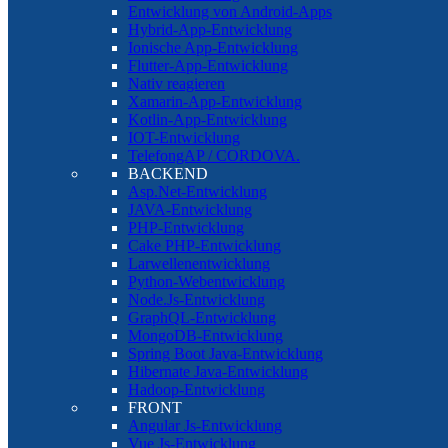
Entwicklung von Android-Apps
Hybrid-App-Entwicklung
Ionische App-Entwicklung
Flutter-App-Entwicklung
Nativ reagieren
Xamarin-App-Entwicklung
Kotlin-App-Entwicklung
IOT-Entwicklung
TelefongAP / CORDOVA.
BACKEND
Asp.Net-Entwicklung
JAVA-Entwicklung
PHP-Entwicklung
Cake PHP-Entwicklung
Larwellenentwicklung
Python-Webentwicklung
Node.Js-Entwicklung
GraphQL-Entwicklung
MongoDB-Entwicklung
Spring Boot Java-Entwicklung
Hibernate Java-Entwicklung
Hadoop-Entwicklung
FRONT
Angular Js-Entwicklung
Vue Js-Entwicklung