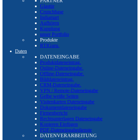
PARTNER
Glastür
Crunchbase
Indiamart
Aufhören
Kupplung
unser Portfolio
Produkte
RTIGuru.
Daten
DATENEINGABE
Produktdateneintrag.
Online-Dateneingabe.
Offline-Dateneingabe.
Bilddateneintrag.
CRM-Dateneingabe.
VPN / Remote-Dateneingabe
Gelbe weiße Seiten
Visitenkarten Dateneingabe
Dokumentdateneingabe
Firmenbericht
Rechtsunterlagen Dateneingabe
Kopieren Einfügen
PDF-Dateneingabedienste
DATENVERARBEITUNG