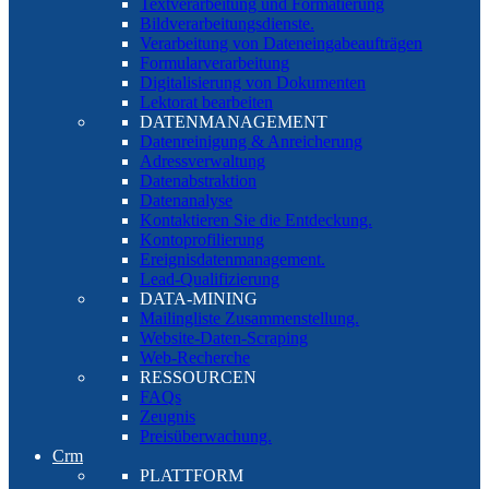
Textverarbeitung und Formatierung
Bildverarbeitungsdienste.
Verarbeitung von Dateneingabeaufträgen
Formularverarbeitung
Digitalisierung von Dokumenten
Lektorat bearbeiten
DATENMANAGEMENT
Datenreinigung & Anreicherung
Adressverwaltung
Datenabstraktion
Datenanalyse
Kontaktieren Sie die Entdeckung.
Kontoprofilierung
Ereignisdatenmanagement.
Lead-Qualifizierung
DATA-MINING
Mailingliste Zusammenstellung.
Website-Daten-Scraping
Web-Recherche
RESSOURCEN
FAQs
Zeugnis
Preisüberwachung.
Crm
PLATTFORM