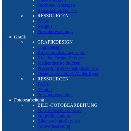
Facebook-Anzeigen
Remarketing-Dienste
RESSOURCEN
FAQs
Zeugnis
Preisüberwachung.
Grafik
GRAFIKDESIGN
Logo Design
Broschürenkatalogdesign.
Kreative Design-Services.
Mediendienste drucken.
PowerPoint-Präsentationsdienste.
Designservice für E-Mailer-Flyer
RESSOURCEN
FAQs
Zeugnis
Preisüberwachung.
Fotobearbeitung
BILD-/FOTOBEARBEITUNG
Foto-Retuschierdienste.
Fotogröße ändern
Bildausschnitt-Services
Fotoverbesserung