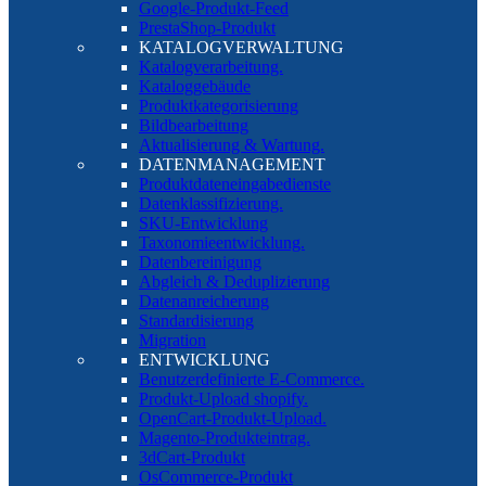
Google-Produkt-Feed
PrestaShop-Produkt
KATALOGVERWALTUNG
Katalogverarbeitung.
Kataloggebäude
Produktkategorisierung
Bildbearbeitung
Aktualisierung & Wartung.
DATENMANAGEMENT
Produktdateneingabedienste
Datenklassifizierung.
SKU-Entwicklung
Taxonomieentwicklung.
Datenbereinigung
Abgleich & Deduplizierung
Datenanreicherung
Standardisierung
Migration
ENTWICKLUNG
Benutzerdefinierte E-Commerce.
Produkt-Upload shopify.
OpenCart-Produkt-Upload.
Magento-Produkteintrag.
3dCart-Produkt
OsCommerce-Produkt