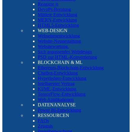
Reagiere js
DevoPs-Beratung
Mittlere Entwicklung
MERN-Entwicklung
HTML5-Entwicklung
WEB-DESIGN
Webseitenentwicklung
Website-Neugestaltung
Websitewartung.
Sich anpassendes Webdesign
PSD zur HTML-Konvertierung
BLOCKCHAIN & ML
Ethereum-Blockchain-Entwicklung
Chatbot-Entwicklung
Hyperledger-Entwicklung
Intelligenter Vertrag
KI/ML-Entwicklung
TensorFlow-Entwicklung
Web Applikationen
DATENANALYSE
Power BI-Entwicklung
RESSOURCEN
FAQs
Zeugnis
Preisüberwachung.