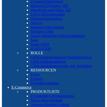
Zwangsversteigerung
Microsoft Dynamics 365
SharePoint und Office 365
SAP-CRM-Integration
Hubspot-Einbindung
Akt-On
Marketo-Entwicklung
NetSuite CRM
Oracle Marketing Cloud-Integration
Sage
Sugar CRM
ZOHO CRM
ROLLE
CRM-Implementierung Verkaufsprozess
CRM-Implementierung
CRM-Marketingstrategie und -techniken
RESSOURCEN
FAQs
Zeugnis
Preisüberwachung.
E-Commerce
PRODUKTLISTE
E-Commerce-Produkteintrag
Yahoo Store-Produkt
Amazon-Produkt-Upload