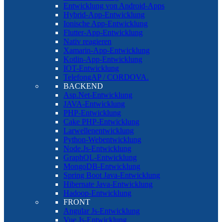
Entwicklung von Android-Apps
Hybrid-App-Entwicklung
Ionische App-Entwicklung
Flutter-App-Entwicklung
Nativ reagieren
Xamarin-App-Entwicklung
Kotlin-App-Entwicklung
IOT-Entwicklung
TelefongAP / CORDOVA.
BACKEND
Asp.Net-Entwicklung
JAVA-Entwicklung
PHP-Entwicklung
Cake PHP-Entwicklung
Larwellenentwicklung
Python-Webentwicklung
Node.Js-Entwicklung
GraphQL-Entwicklung
MongoDB-Entwicklung
Spring Boot Java-Entwicklung
Hibernate Java-Entwicklung
Hadoop-Entwicklung
FRONT
Angular Js-Entwicklung
Vue Js-Entwicklung