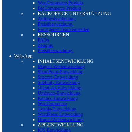
WooCommerce-Produkt
BigCommerce-Produkt
BACKOFFICE-UNTERSTÜTZUNG
Auftragsbearbeitung
Preisüberwachung.
Ein eigenes Team einstellen
RESSOURCEN
FAQs
Zeugnis
Preisüberwachung.
Web-App
INHALTSENTWICKLUNG
Magent-Webentwicklung
SharePoint-Entwicklung
Sitecore-Entwicklung
Sitefinity-Entwicklung
OpenCart-Entwicklung
Umbraco-Entwicklung
Kentico-Entwicklung
WooCommerce
Joomla-Entwicklung
WordPress-Entwicklung
Drupal-Webentwicklung
APP-ENTWICKLUNG
IOS-Entwicklung