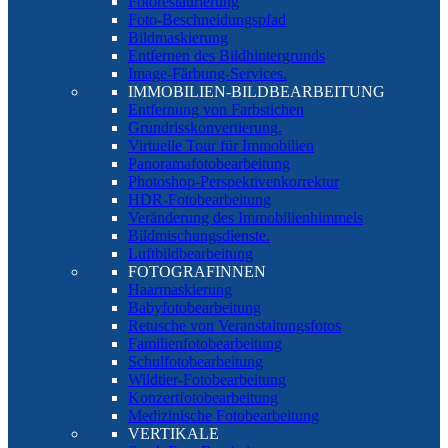
Fotorestaurierung
Foto-Beschneidungspfad
Bildmaskierung
Entfernen des Bildhintergrunds
Image-Färbung-Services.
IMMOBILIEN-BILDBEARBEITUNG
Entfernung von Farbstichen
Grundrisskonvertierung.
Virtuelle Tour für Immobilien
Panoramafotobearbeitung
Photoshop-Perspektivenkorrektur
HDR-Fotobearbeitung
Veränderung des Immobilienhimmels
Bildmischungsdienste.
Luftbildbearbeitung
FOTOGRAFINNEN
Haarmaskierung
Babyfotobearbeitung
Retusche von Veranstaltungsfotos
Familienfotobearbeitung
Schulfotobearbeitung
Wildtier-Fotobearbeitung
Konzertfotobearbeitung
Medizinische Fotobearbeitung
VERTIKALE