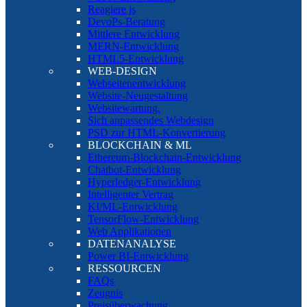
Reagiere js
DevoPs-Beratung
Mittlere Entwicklung
MERN-Entwicklung
HTML5-Entwicklung
WEB-DESIGN
Webseitenentwicklung
Website-Neugestaltung
Websitewartung.
Sich anpassendes Webdesign
PSD zur HTML-Konvertierung
BLOCKCHAIN & ML
Ethereum-Blockchain-Entwicklung
Chatbot-Entwicklung
Hyperledger-Entwicklung
Intelligenter Vertrag
KI/ML-Entwicklung
TensorFlow-Entwicklung
Web Applikationen
DATENANALYSE
Power BI-Entwicklung
RESSOURCEN
FAQs
Zeugnis
Preisüberwachung.