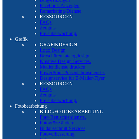
Facebook-Anzeigen
Remarketing-Dienste
RESSOURCEN
FAQs
Zeugnis
Preisüberwachung.
Grafik
GRAFIKDESIGN
Logo Design
Broschürenkatalogdesign.
Kreative Design-Services.
Mediendienste drucken.
PowerPoint-Präsentationsdienste.
Designservice für E-Mailer-Flyer
RESSOURCEN
FAQs
Zeugnis
Preisüberwachung.
Fotobearbeitung
BILD-/FOTOBEARBEITUNG
Foto-Retuschierdienste.
Fotogröße ändern
Bildausschnitt-Services
Fotoverbesserung