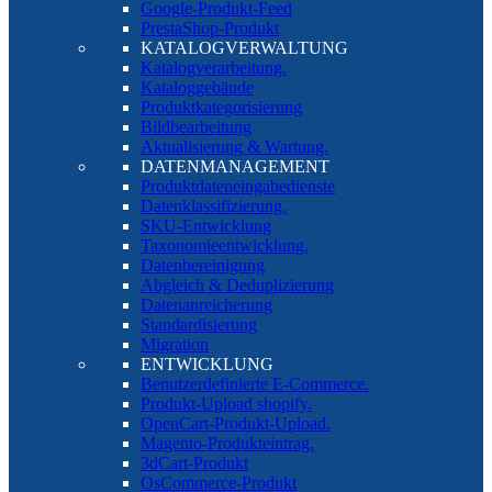
Google-Produkt-Feed
PrestaShop-Produkt
KATALOGVERWALTUNG
Katalogverarbeitung.
Kataloggebäude
Produktkategorisierung
Bildbearbeitung
Aktualisierung & Wartung.
DATENMANAGEMENT
Produktdateneingabedienste
Datenklassifizierung.
SKU-Entwicklung
Taxonomieentwicklung.
Datenbereinigung
Abgleich & Deduplizierung
Datenanreicherung
Standardisierung
Migration
ENTWICKLUNG
Benutzerdefinierte E-Commerce.
Produkt-Upload shopify.
OpenCart-Produkt-Upload.
Magento-Produkteintrag.
3dCart-Produkt
OsCommerce-Produkt