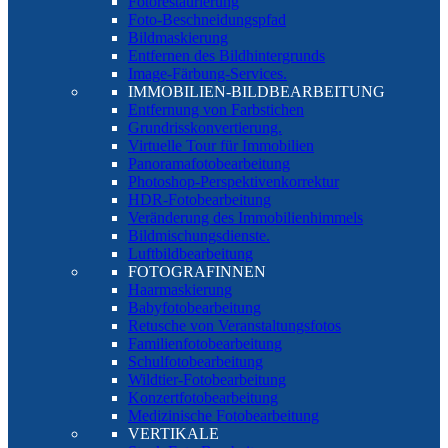
Fotorestaurierung
Foto-Beschneidungspfad
Bildmaskierung
Entfernen des Bildhintergrunds
Image-Färbung-Services.
IMMOBILIEN-BILDBEARBEITUNG
Entfernung von Farbstichen
Grundrisskonvertierung.
Virtuelle Tour für Immobilien
Panoramafotobearbeitung
Photoshop-Perspektivenkorrektur
HDR-Fotobearbeitung
Veränderung des Immobilienhimmels
Bildmischungsdienste.
Luftbildbearbeitung
FOTOGRAFINNEN
Haarmaskierung
Babyfotobearbeitung
Retusche von Veranstaltungsfotos
Familienfotobearbeitung
Schulfotobearbeitung
Wildtier-Fotobearbeitung
Konzertfotobearbeitung
Medizinische Fotobearbeitung
VERTIKALE