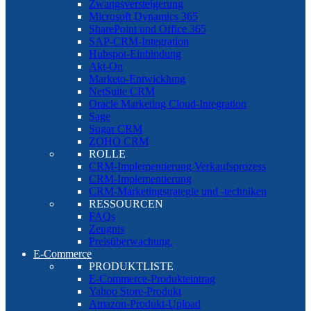
Zwangsversteigerung
Microsoft Dynamics 365
SharePoint und Office 365
SAP-CRM-Integration
Hubspot-Einbindung
Akt-On
Marketo-Entwicklung
NetSuite CRM
Oracle Marketing Cloud-Integration
Sage
Sugar CRM
ZOHO CRM
ROLLE
CRM-Implementierung Verkaufsprozess
CRM-Implementierung
CRM-Marketingstrategie und -techniken
RESSOURCEN
FAQs
Zeugnis
Preisüberwachung.
E-Commerce
PRODUKTLISTE
E-Commerce-Produkteintrag
Yahoo Store-Produkt
Amazon-Produkt-Upload