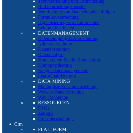
Textverarbeitung und Formatierung
Bildverarbeitungsdienste.
Verarbeitung von Dateneingabeaufträgen
Formularverarbeitung
Digitalisierung von Dokumenten
Lektorat bearbeiten
DATENMANAGEMENT
Datenreinigung & Anreicherung
Adressverwaltung
Datenabstraktion
Datenanalyse
Kontaktieren Sie die Entdeckung.
Kontoprofilierung
Ereignisdatenmanagement.
Lead-Qualifizierung
DATA-MINING
Mailingliste Zusammenstellung.
Website-Daten-Scraping
Web-Recherche
RESSOURCEN
FAQs
Zeugnis
Preisüberwachung.
Crm
PLATTFORM