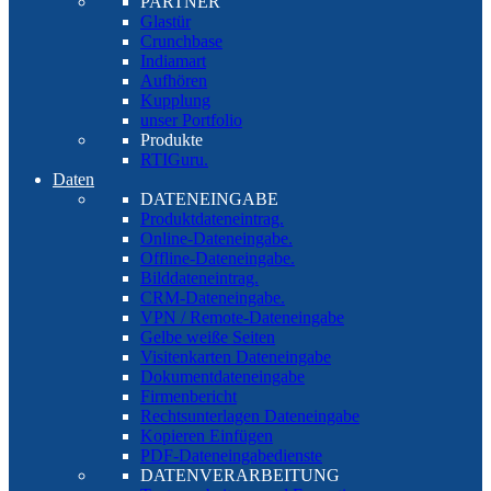
PARTNER
Glastür
Crunchbase
Indiamart
Aufhören
Kupplung
unser Portfolio
Produkte
RTIGuru.
Daten
DATENEINGABE
Produktdateneintrag.
Online-Dateneingabe.
Offline-Dateneingabe.
Bilddateneintrag.
CRM-Dateneingabe.
VPN / Remote-Dateneingabe
Gelbe weiße Seiten
Visitenkarten Dateneingabe
Dokumentdateneingabe
Firmenbericht
Rechtsunterlagen Dateneingabe
Kopieren Einfügen
PDF-Dateneingabedienste
DATENVERARBEITUNG