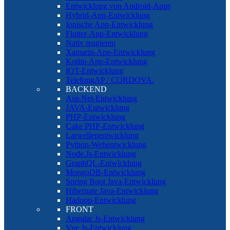
Entwicklung von Android-Apps
Hybrid-App-Entwicklung
Ionische App-Entwicklung
Flutter-App-Entwicklung
Nativ reagieren
Xamarin-App-Entwicklung
Kotlin-App-Entwicklung
IOT-Entwicklung
TelefongAP / CORDOVA.
BACKEND
Asp.Net-Entwicklung
JAVA-Entwicklung
PHP-Entwicklung
Cake PHP-Entwicklung
Larwellenentwicklung
Python-Webentwicklung
Node.Js-Entwicklung
GraphQL-Entwicklung
MongoDB-Entwicklung
Spring Boot Java-Entwicklung
Hibernate Java-Entwicklung
Hadoop-Entwicklung
FRONT
Angular Js-Entwicklung
Vue Js-Entwicklung