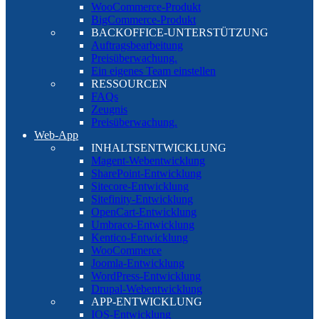
WooCommerce-Produkt
BigCommerce-Produkt
BACKOFFICE-UNTERSTÜTZUNG
Auftragsbearbeitung
Preisüberwachung.
Ein eigenes Team einstellen
RESSOURCEN
FAQs
Zeugnis
Preisüberwachung.
Web-App
INHALTSENTWICKLUNG
Magent-Webentwicklung
SharePoint-Entwicklung
Sitecore-Entwicklung
Sitefinity-Entwicklung
OpenCart-Entwicklung
Umbraco-Entwicklung
Kentico-Entwicklung
WooCommerce
Joomla-Entwicklung
WordPress-Entwicklung
Drupal-Webentwicklung
APP-ENTWICKLUNG
IOS-Entwicklung