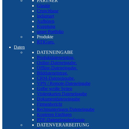
PARTNER
Glastür
Crunchbase
Indiamart
Aufhören
Kupplung
unser Portfolio
Produkte
RTIGuru.
Daten
DATENEINGABE
Produktdateneintrag.
Online-Dateneingabe.
Offline-Dateneingabe.
Bilddateneintrag.
CRM-Dateneingabe.
VPN / Remote-Dateneingabe
Gelbe weiße Seiten
Visitenkarten Dateneingabe
Dokumentdateneingabe
Firmenbericht
Rechtsunterlagen Dateneingabe
Kopieren Einfügen
PDF-Dateneingabedienste
DATENVERARBEITUNG