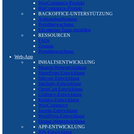
WooCommerce-Produkt
BigCommerce-Produkt
BACKOFFICE-UNTERSTÜTZUNG
Auftragsbearbeitung
Preisüberwachung.
Ein eigenes Team einstellen
RESSOURCEN
FAQs
Zeugnis
Preisüberwachung.
Web-App
INHALTSENTWICKLUNG
Magent-Webentwicklung
SharePoint-Entwicklung
Sitecore-Entwicklung
Sitefinity-Entwicklung
OpenCart-Entwicklung
Umbraco-Entwicklung
Kentico-Entwicklung
WooCommerce
Joomla-Entwicklung
WordPress-Entwicklung
Drupal-Webentwicklung
APP-ENTWICKLUNG
IOS-Entwicklung