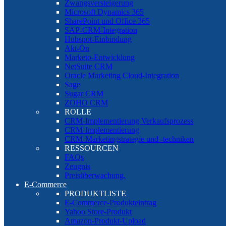
Zwangsversteigerung
Microsoft Dynamics 365
SharePoint und Office 365
SAP-CRM-Integration
Hubspot-Einbindung
Akt-On
Marketo-Entwicklung
NetSuite CRM
Oracle Marketing Cloud-Integration
Sage
Sugar CRM
ZOHO CRM
ROLLE
CRM-Implementierung Verkaufsprozess
CRM-Implementierung
CRM-Marketingstrategie und -techniken
RESSOURCEN
FAQs
Zeugnis
Preisüberwachung.
E-Commerce
PRODUKTLISTE
E-Commerce-Produkteintrag
Yahoo Store-Produkt
Amazon-Produkt-Upload