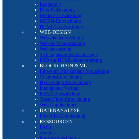
Reagiere js
DevoPs-Beratung
Mittlere Entwicklung
MERN-Entwicklung
HTML5-Entwicklung
WEB-DESIGN
Webseitenentwicklung
Website-Neugestaltung
Websitewartung.
Sich anpassendes Webdesign
PSD zur HTML-Konvertierung
BLOCKCHAIN & ML
Ethereum-Blockchain-Entwicklung
Chatbot-Entwicklung
Hyperledger-Entwicklung
Intelligenter Vertrag
KI/ML-Entwicklung
TensorFlow-Entwicklung
Web Applikationen
DATENANALYSE
Power BI-Entwicklung
RESSOURCEN
FAQs
Zeugnis
Preisüberwachung.