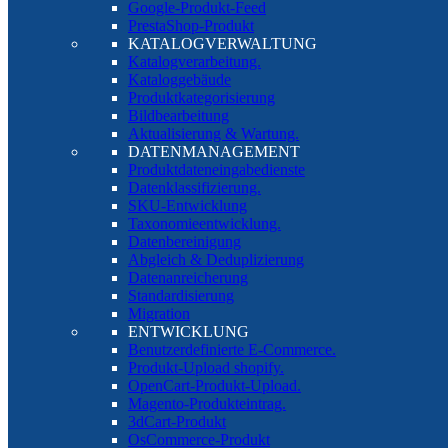
Google-Produkt-Feed
PrestaShop-Produkt
KATALOGVERWALTUNG
Katalogverarbeitung.
Kataloggebäude
Produktkategorisierung
Bildbearbeitung
Aktualisierung & Wartung.
DATENMANAGEMENT
Produktdateneingabedienste
Datenklassifizierung.
SKU-Entwicklung
Taxonomieentwicklung.
Datenbereinigung
Abgleich & Deduplizierung
Datenanreicherung
Standardisierung
Migration
ENTWICKLUNG
Benutzerdefinierte E-Commerce.
Produkt-Upload shopify.
OpenCart-Produkt-Upload.
Magento-Produkteintrag.
3dCart-Produkt
OsCommerce-Produkt