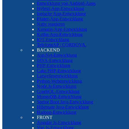
Entwicklung von Android-Apps
Hybrid-App-Entwicklung
Ionische App-Entwicklung
Flutter-App-Entwicklung
Nativ reagieren
Xamarin-App-Entwicklung
Kotlin-App-Entwicklung
IOT-Entwicklung
TelefongAP / CORDOVA.
BACKEND
Asp.Net-Entwicklung
JAVA-Entwicklung
PHP-Entwicklung
Cake PHP-Entwicklung
Larwellenentwicklung
Python-Webentwicklung
Node.Js-Entwicklung
GraphQL-Entwicklung
MongoDB-Entwicklung
Spring Boot Java-Entwicklung
Hibernate Java-Entwicklung
Hadoop-Entwicklung
FRONT
Angular Js-Entwicklung
Vue Js-Entwicklung