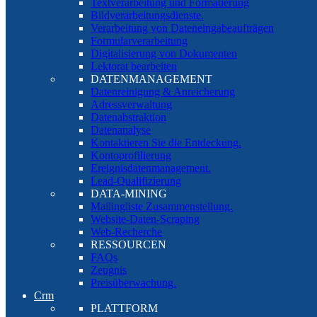
Textverarbeitung und Formatierung
Bildverarbeitungsdienste.
Verarbeitung von Dateneingabeaufträgen
Formularverarbeitung
Digitalisierung von Dokumenten
Lektorat bearbeiten
DATENMANAGEMENT
Datenreinigung & Anreicherung
Adressverwaltung
Datenabstraktion
Datenanalyse
Kontaktieren Sie die Entdeckung.
Kontoprofilierung
Ereignisdatenmanagement.
Lead-Qualifizierung
DATA-MINING
Mailingliste Zusammenstellung.
Website-Daten-Scraping
Web-Recherche
RESSOURCEN
FAQs
Zeugnis
Preisüberwachung.
Crm
PLATTFORM