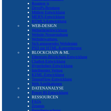
Reagiere js
DevoPs-Beratung
Mittlere Entwicklung
MERN-Entwicklung
HTML5-Entwicklung
WEB-DESIGN
Webseitenentwicklung
Website-Neugestaltung
Websitewartung.
Sich anpassendes Webdesign
PSD zur HTML-Konvertierung
BLOCKCHAIN & ML
Ethereum-Blockchain-Entwicklung
Chatbot-Entwicklung
Hyperledger-Entwicklung
Intelligenter Vertrag
KI/ML-Entwicklung
TensorFlow-Entwicklung
Web Applikationen
DATENANALYSE
Power BI-Entwicklung
RESSOURCEN
FAQs
Zeugnis
Preisüberwachung.