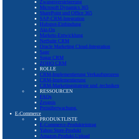
Zwangsversteigerung
Microsoft Dynamics 365
SharePoint und Office 365
SAP-CRM-Integration
Hubspot-Einbindung
Akt-On
Marketo-Entwicklung
NetSuite CRM
Oracle Marketing Cloud-Integration
Sage
Sugar CRM
ZOHO CRM
ROLLE
CRM-Implementierung Verkaufsprozess
CRM-Implementierung
CRM-Marketingstrategie und -techniken
RESSOURCEN
FAQs
Zeugnis
Preisüberwachung.
E-Commerce
PRODUKTLISTE
E-Commerce-Produkteintrag
Yahoo Store-Produkt
Amazon-Produkt-Upload