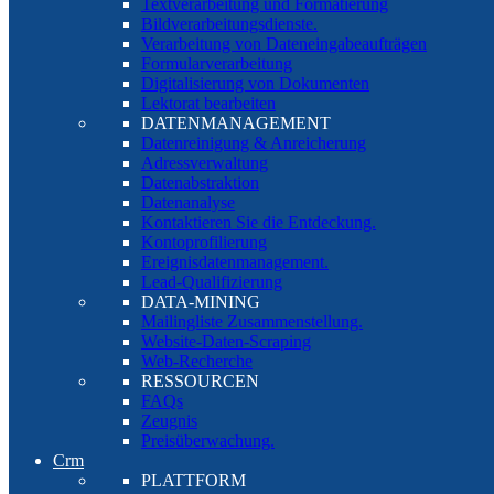
Textverarbeitung und Formatierung
Bildverarbeitungsdienste.
Verarbeitung von Dateneingabeaufträgen
Formularverarbeitung
Digitalisierung von Dokumenten
Lektorat bearbeiten
DATENMANAGEMENT
Datenreinigung & Anreicherung
Adressverwaltung
Datenabstraktion
Datenanalyse
Kontaktieren Sie die Entdeckung.
Kontoprofilierung
Ereignisdatenmanagement.
Lead-Qualifizierung
DATA-MINING
Mailingliste Zusammenstellung.
Website-Daten-Scraping
Web-Recherche
RESSOURCEN
FAQs
Zeugnis
Preisüberwachung.
Crm
PLATTFORM