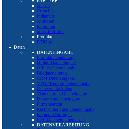
PARTNER
Glastür
Crunchbase
Indiamart
Aufhören
Kupplung
unser Portfolio
Produkte
RTIGuru.
Daten
DATENEINGABE
Produktdateneintrag.
Online-Dateneingabe.
Offline-Dateneingabe.
Bilddateneintrag.
CRM-Dateneingabe.
VPN / Remote-Dateneingabe
Gelbe weiße Seiten
Visitenkarten Dateneingabe
Dokumentdateneingabe
Firmenbericht
Rechtsunterlagen Dateneingabe
Kopieren Einfügen
PDF-Dateneingabedienste
DATENVERARBEITUNG