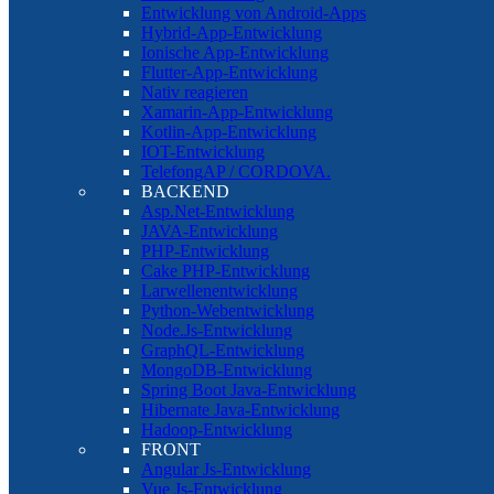
Entwicklung von Android-Apps
Hybrid-App-Entwicklung
Ionische App-Entwicklung
Flutter-App-Entwicklung
Nativ reagieren
Xamarin-App-Entwicklung
Kotlin-App-Entwicklung
IOT-Entwicklung
TelefongAP / CORDOVA.
BACKEND
Asp.Net-Entwicklung
JAVA-Entwicklung
PHP-Entwicklung
Cake PHP-Entwicklung
Larwellenentwicklung
Python-Webentwicklung
Node.Js-Entwicklung
GraphQL-Entwicklung
MongoDB-Entwicklung
Spring Boot Java-Entwicklung
Hibernate Java-Entwicklung
Hadoop-Entwicklung
FRONT
Angular Js-Entwicklung
Vue Js-Entwicklung