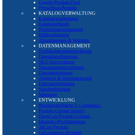
Google-Produkt-Feed
PrestaShop-Produkt
KATALOGVERWALTUNG
Katalogverarbeitung.
Kataloggebäude
Produktkategorisierung
Bildbearbeitung
Aktualisierung & Wartung.
DATENMANAGEMENT
Produktdateneingabedienste
Datenklassifizierung.
SKU-Entwicklung
Taxonomieentwicklung.
Datenbereinigung
Abgleich & Deduplizierung
Datenanreicherung
Standardisierung
Migration
ENTWICKLUNG
Benutzerdefinierte E-Commerce.
Produkt-Upload shopify.
OpenCart-Produkt-Upload.
Magento-Produkteintrag.
3dCart-Produkt
OsCommerce-Produkt