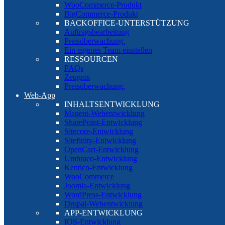
WooCommerce-Produkt
BigCommerce-Produkt
BACKOFFICE-UNTERSTÜTZUNG
Auftragsbearbeitung
Preisüberwachung.
Ein eigenes Team einstellen
RESSOURCEN
FAQs
Zeugnis
Preisüberwachung.
Web-App
INHALTSENTWICKLUNG
Magent-Webentwicklung
SharePoint-Entwicklung
Sitecore-Entwicklung
Sitefinity-Entwicklung
OpenCart-Entwicklung
Umbraco-Entwicklung
Kentico-Entwicklung
WooCommerce
Joomla-Entwicklung
WordPress-Entwicklung
Drupal-Webentwicklung
APP-ENTWICKLUNG
IOS-Entwicklung