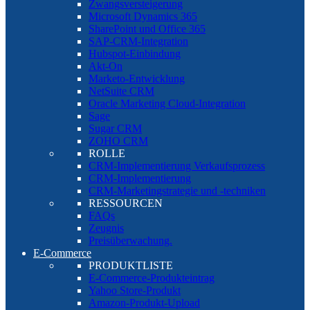
Zwangsversteigerung
Microsoft Dynamics 365
SharePoint und Office 365
SAP-CRM-Integration
Hubspot-Einbindung
Akt-On
Marketo-Entwicklung
NetSuite CRM
Oracle Marketing Cloud-Integration
Sage
Sugar CRM
ZOHO CRM
ROLLE
CRM-Implementierung Verkaufsprozess
CRM-Implementierung
CRM-Marketingstrategie und -techniken
RESSOURCEN
FAQs
Zeugnis
Preisüberwachung.
E-Commerce
PRODUKTLISTE
E-Commerce-Produkteintrag
Yahoo Store-Produkt
Amazon-Produkt-Upload