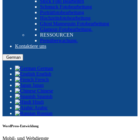
Stock Foto Bearbeiten
Schmuck Fotobearbeitung
Porträtfotobearbeitung
Hochzeitsfotobearbeitung
Ghost Mannequin Fotobearbeitung
Glamour-Fotobearbeitung.
RESSOURCEN
Preisüberwachung.
Kontaktiere uns
German
German
English
French
Japan
Chinese
Spanish
Hindi
Arabic
Russian
WordPress-Entwicklung
Mobil- und Webdienste