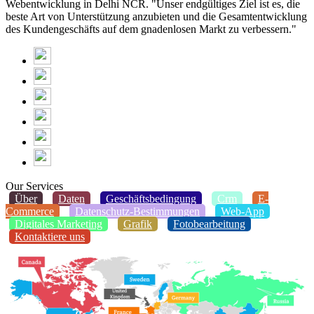
Webentwicklung in Delhi NCR. "Unser endgültiges Ziel ist es, die
beste Art von Unterstützung anzubieten und die Gesamtentwicklung
des Kundengeschäfts auf dem gnadenlosen Markt zu verbessern."
Our Services
Über
Daten
Geschäftsbedingung
Crm
E-
Commerce
Datenschutz-Bestimmungen
Web-App
Digitales Marketing
Grafik
Fotobearbeitung
Kontaktiere uns