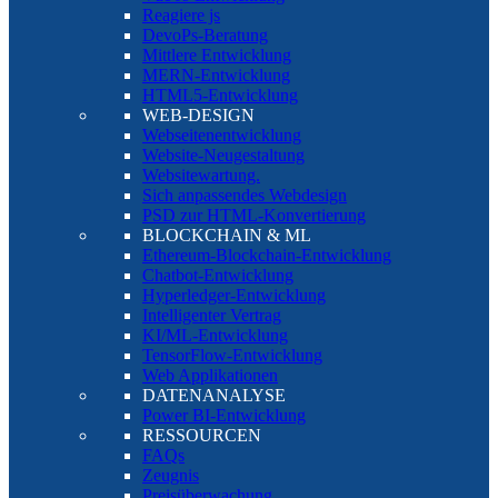
Reagiere js
DevoPs-Beratung
Mittlere Entwicklung
MERN-Entwicklung
HTML5-Entwicklung
WEB-DESIGN
Webseitenentwicklung
Website-Neugestaltung
Websitewartung.
Sich anpassendes Webdesign
PSD zur HTML-Konvertierung
BLOCKCHAIN & ML
Ethereum-Blockchain-Entwicklung
Chatbot-Entwicklung
Hyperledger-Entwicklung
Intelligenter Vertrag
KI/ML-Entwicklung
TensorFlow-Entwicklung
Web Applikationen
DATENANALYSE
Power BI-Entwicklung
RESSOURCEN
FAQs
Zeugnis
Preisüberwachung.