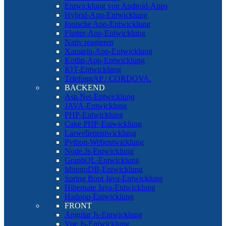
Entwicklung von Android-Apps
Hybrid-App-Entwicklung
Ionische App-Entwicklung
Flutter-App-Entwicklung
Nativ reagieren
Xamarin-App-Entwicklung
Kotlin-App-Entwicklung
IOT-Entwicklung
TelefongAP / CORDOVA.
BACKEND
Asp.Net-Entwicklung
JAVA-Entwicklung
PHP-Entwicklung
Cake PHP-Entwicklung
Larwellenentwicklung
Python-Webentwicklung
Node.Js-Entwicklung
GraphQL-Entwicklung
MongoDB-Entwicklung
Spring Boot Java-Entwicklung
Hibernate Java-Entwicklung
Hadoop-Entwicklung
FRONT
Angular Js-Entwicklung
Vue Js-Entwicklung