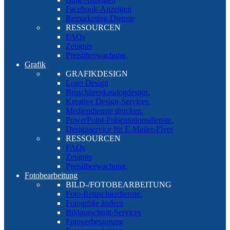
Facebook-Anzeigen
Remarketing-Dienste
RESSOURCEN
FAQs
Zeugnis
Preisüberwachung.
Grafik
GRAFIKDESIGN
Logo Design
Broschürenkatalogdesign.
Kreative Design-Services.
Mediendienste drucken.
PowerPoint-Präsentationsdienste.
Designservice für E-Mailer-Flyer
RESSOURCEN
FAQs
Zeugnis
Preisüberwachung.
Fotobearbeitung
BILD-/FOTOBEARBEITUNG
Foto-Retuschierdienste.
Fotogröße ändern
Bildausschnitt-Services
Fotoverbesserung