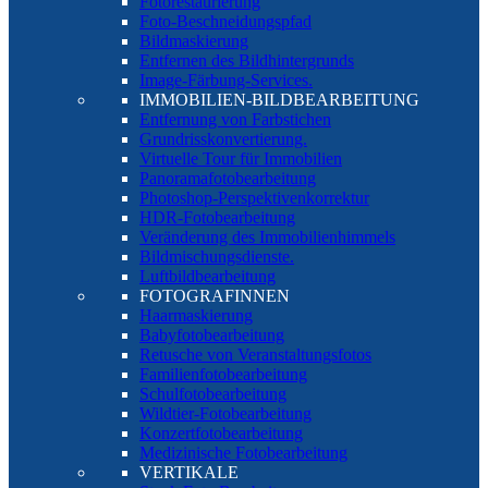
Fotorestaurierung
Foto-Beschneidungspfad
Bildmaskierung
Entfernen des Bildhintergrunds
Image-Färbung-Services.
IMMOBILIEN-BILDBEARBEITUNG
Entfernung von Farbstichen
Grundrisskonvertierung.
Virtuelle Tour für Immobilien
Panoramafotobearbeitung
Photoshop-Perspektivenkorrektur
HDR-Fotobearbeitung
Veränderung des Immobilienhimmels
Bildmischungsdienste.
Luftbildbearbeitung
FOTOGRAFINNEN
Haarmaskierung
Babyfotobearbeitung
Retusche von Veranstaltungsfotos
Familienfotobearbeitung
Schulfotobearbeitung
Wildtier-Fotobearbeitung
Konzertfotobearbeitung
Medizinische Fotobearbeitung
VERTIKALE