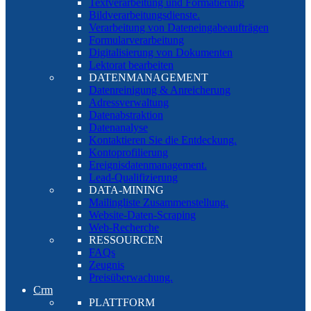
Textverarbeitung und Formatierung
Bildverarbeitungsdienste.
Verarbeitung von Dateneingabeaufträgen
Formularverarbeitung
Digitalisierung von Dokumenten
Lektorat bearbeiten
DATENMANAGEMENT
Datenreinigung & Anreicherung
Adressverwaltung
Datenabstraktion
Datenanalyse
Kontaktieren Sie die Entdeckung.
Kontoprofilierung
Ereignisdatenmanagement.
Lead-Qualifizierung
DATA-MINING
Mailingliste Zusammenstellung.
Website-Daten-Scraping
Web-Recherche
RESSOURCEN
FAQs
Zeugnis
Preisüberwachung.
Crm
PLATTFORM