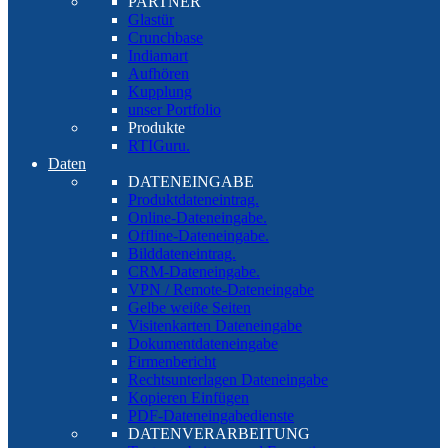
PARTNER
Glastür
Crunchbase
Indiamart
Aufhören
Kupplung
unser Portfolio
Produkte
RTIGuru.
Daten
DATENEINGABE
Produktdateneintrag.
Online-Dateneingabe.
Offline-Dateneingabe.
Bilddateneintrag.
CRM-Dateneingabe.
VPN / Remote-Dateneingabe
Gelbe weiße Seiten
Visitenkarten Dateneingabe
Dokumentdateneingabe
Firmenbericht
Rechtsunterlagen Dateneingabe
Kopieren Einfügen
PDF-Dateneingabedienste
DATENVERARBEITUNG