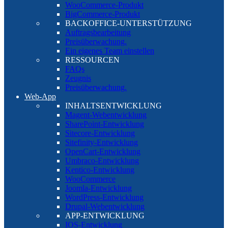
WooCommerce-Produkt
BigCommerce-Produkt
BACKOFFICE-UNTERSTÜTZUNG
Auftragsbearbeitung
Preisüberwachung.
Ein eigenes Team einstellen
RESSOURCEN
FAQs
Zeugnis
Preisüberwachung.
Web-App
INHALTSENTWICKLUNG
Magent-Webentwicklung
SharePoint-Entwicklung
Sitecore-Entwicklung
Sitefinity-Entwicklung
OpenCart-Entwicklung
Umbraco-Entwicklung
Kentico-Entwicklung
WooCommerce
Joomla-Entwicklung
WordPress-Entwicklung
Drupal-Webentwicklung
APP-ENTWICKLUNG
IOS-Entwicklung