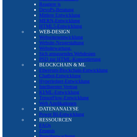
Reagiere js
DevoPs-Beratung
Mittlere Entwicklung
MERN-Entwicklung
HTML5-Entwicklung
WEB-DESIGN
Webseitenentwicklung
Website-Neugestaltung
Websitewartung.
Sich anpassendes Webdesign
PSD zur HTML-Konvertierung
BLOCKCHAIN & ML
Ethereum-Blockchain-Entwicklung
Chatbot-Entwicklung
Hyperledger-Entwicklung
Intelligenter Vertrag
KI/ML-Entwicklung
TensorFlow-Entwicklung
Web Applikationen
DATENANALYSE
Power BI-Entwicklung
RESSOURCEN
FAQs
Zeugnis
Preisüberwachung.