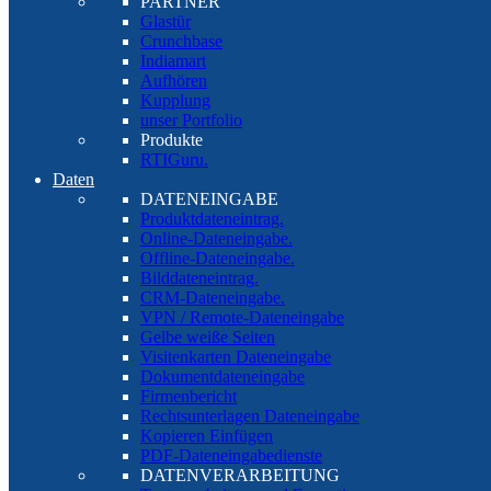
PARTNER
Glastür
Crunchbase
Indiamart
Aufhören
Kupplung
unser Portfolio
Produkte
RTIGuru.
Daten
DATENEINGABE
Produktdateneintrag.
Online-Dateneingabe.
Offline-Dateneingabe.
Bilddateneintrag.
CRM-Dateneingabe.
VPN / Remote-Dateneingabe
Gelbe weiße Seiten
Visitenkarten Dateneingabe
Dokumentdateneingabe
Firmenbericht
Rechtsunterlagen Dateneingabe
Kopieren Einfügen
PDF-Dateneingabedienste
DATENVERARBEITUNG