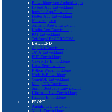
Entwicklung von Android-Apps
Hybrid-App-Entwicklung
Ionische App-Entwicklung
Flutter-App-Entwicklung
Nativ reagieren
Xamarin-App-Entwicklung
Kotlin-App-Entwicklung
IOT-Entwicklung
TelefongAP / CORDOVA.
BACKEND
Asp.Net-Entwicklung
JAVA-Entwicklung
PHP-Entwicklung
Cake PHP-Entwicklung
Larwellenentwicklung
Python-Webentwicklung
Node.Js-Entwicklung
GraphQL-Entwicklung
MongoDB-Entwicklung
Spring Boot Java-Entwicklung
Hibernate Java-Entwicklung
Hadoop-Entwicklung
FRONT
Angular Js-Entwicklung
Vue Js-Entwicklung