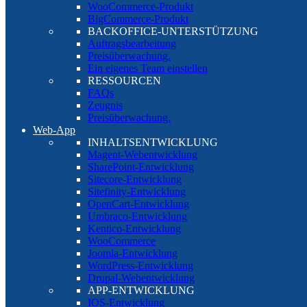
WooCommerce-Produkt
BigCommerce-Produkt
BACKOFFICE-UNTERSTÜTZUNG
Auftragsbearbeitung
Preisüberwachung.
Ein eigenes Team einstellen
RESSOURCEN
FAQs
Zeugnis
Preisüberwachung.
Web-App
INHALTSENTWICKLUNG
Magent-Webentwicklung
SharePoint-Entwicklung
Sitecore-Entwicklung
Sitefinity-Entwicklung
OpenCart-Entwicklung
Umbraco-Entwicklung
Kentico-Entwicklung
WooCommerce
Joomla-Entwicklung
WordPress-Entwicklung
Drupal-Webentwicklung
APP-ENTWICKLUNG
IOS-Entwicklung