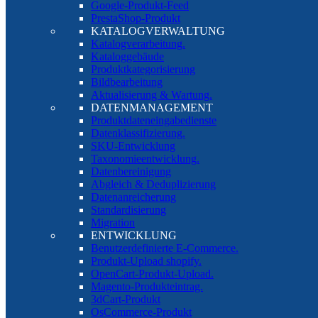
Google-Produkt-Feed
PrestaShop-Produkt
KATALOGVERWALTUNG
Katalogverarbeitung.
Kataloggebäude
Produktkategorisierung
Bildbearbeitung
Aktualisierung & Wartung.
DATENMANAGEMENT
Produktdateneingabedienste
Datenklassifizierung.
SKU-Entwicklung
Taxonomieentwicklung.
Datenbereinigung
Abgleich & Deduplizierung
Datenanreicherung
Standardisierung
Migration
ENTWICKLUNG
Benutzerdefinierte E-Commerce.
Produkt-Upload shopify.
OpenCart-Produkt-Upload.
Magento-Produkteintrag.
3dCart-Produkt
OsCommerce-Produkt