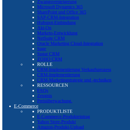
Zwangsversteigerung
Microsoft Dynamics 365
SharePoint und Office 365
SAP-CRM-Integration
Hubspot-Einbindung
Akt-On
Marketo-Entwicklung
NetSuite CRM
Oracle Marketing Cloud-Integration
Sage
Sugar CRM
ZOHO CRM
ROLLE
CRM-Implementierung Verkaufsprozess
CRM-Implementierung
CRM-Marketingstrategie und -techniken
RESSOURCEN
FAQs
Zeugnis
Preisüberwachung.
E-Commerce
PRODUKTLISTE
E-Commerce-Produkteintrag
Yahoo Store-Produkt
Amazon-Produkt-Upload