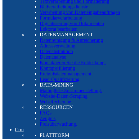
Textverarbeitung und Formatierung
Bildverarbeitungsdienste.
Verarbeitung von Dateneingabeaufträgen
Formularverarbeitung
Digitalisierung von Dokumenten
Lektorat bearbeiten
DATENMANAGEMENT
Datenreinigung & Anreicherung
Adressverwaltung
Datenabstraktion
Datenanalyse
Kontaktieren Sie die Entdeckung.
Kontoprofilierung
Ereignisdatenmanagement.
Lead-Qualifizierung
DATA-MINING
Mailingliste Zusammenstellung.
Website-Daten-Scraping
Web-Recherche
RESSOURCEN
FAQs
Zeugnis
Preisüberwachung.
Crm
PLATTFORM