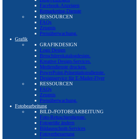
Facebook-Anzeigen
Remarketing-Dienste
RESSOURCEN
FAQs
Zeugnis
Preisüberwachung.
Grafik
GRAFIKDESIGN
Logo Design
Broschürenkatalogdesign.
Kreative Design-Services.
Mediendienste drucken.
PowerPoint-Präsentationsdienste.
Designservice für E-Mailer-Flyer
RESSOURCEN
FAQs
Zeugnis
Preisüberwachung.
Fotobearbeitung
BILD-/FOTOBEARBEITUNG
Foto-Retuschierdienste.
Fotogröße ändern
Bildausschnitt-Services
Fotoverbesserung