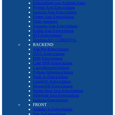
Entwicklung von Android-Apps
Hybrid-App-Entwicklung
Ionische App-Entwicklung
Flutter-App-Entwicklung
Nativ reagieren
Xamarin-App-Entwicklung
Kotlin-App-Entwicklung
IOT-Entwicklung
TelefongAP / CORDOVA.
BACKEND
Asp.Net-Entwicklung
JAVA-Entwicklung
PHP-Entwicklung
Cake PHP-Entwicklung
Larwellenentwicklung
Python-Webentwicklung
Node.Js-Entwicklung
GraphQL-Entwicklung
MongoDB-Entwicklung
Spring Boot Java-Entwicklung
Hibernate Java-Entwicklung
Hadoop-Entwicklung
FRONT
Angular Js-Entwicklung
Vue Js-Entwicklung