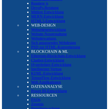
Reagiere js
DevoPs-Beratung
Mittlere Entwicklung
MERN-Entwicklung
HTML5-Entwicklung
WEB-DESIGN
Webseitenentwicklung
Website-Neugestaltung
Websitewartung.
Sich anpassendes Webdesign
PSD zur HTML-Konvertierung
BLOCKCHAIN & ML
Ethereum-Blockchain-Entwicklung
Chatbot-Entwicklung
Hyperledger-Entwicklung
Intelligenter Vertrag
KI/ML-Entwicklung
TensorFlow-Entwicklung
Web Applikationen
DATENANALYSE
Power BI-Entwicklung
RESSOURCEN
FAQs
Zeugnis
Preisüberwachung.