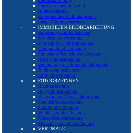
Fotorestaurierung
Foto-Beschneidungspfad
Bildmaskierung
Entfernen des Bildhintergrunds
Image-Färbung-Services.
IMMOBILIEN-BILDBEARBEITUNG
Entfernung von Farbstichen
Grundrisskonvertierung.
Virtuelle Tour für Immobilien
Panoramafotobearbeitung
Photoshop-Perspektivenkorrektur
HDR-Fotobearbeitung
Veränderung des Immobilienhimmels
Bildmischungsdienste.
Luftbildbearbeitung
FOTOGRAFINNEN
Haarmaskierung
Babyfotobearbeitung
Retusche von Veranstaltungsfotos
Familienfotobearbeitung
Schulfotobearbeitung
Wildtier-Fotobearbeitung
Konzertfotobearbeitung
Medizinische Fotobearbeitung
VERTIKALE