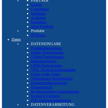
PARTNER
Glastür
Crunchbase
Indiamart
Aufhören
Kupplung
unser Portfolio
Produkte
RTIGuru.
Daten
DATENEINGABE
Produktdateneintrag.
Online-Dateneingabe.
Offline-Dateneingabe.
Bilddateneintrag.
CRM-Dateneingabe.
VPN / Remote-Dateneingabe
Gelbe weiße Seiten
Visitenkarten Dateneingabe
Dokumentdateneingabe
Firmenbericht
Rechtsunterlagen Dateneingabe
Kopieren Einfügen
PDF-Dateneingabedienste
DATENVERARBEITUNG