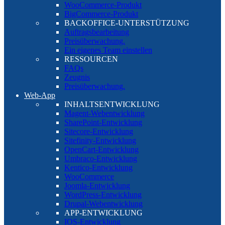
WooCommerce-Produkt
BigCommerce-Produkt
BACKOFFICE-UNTERSTÜTZUNG
Auftragsbearbeitung
Preisüberwachung.
Ein eigenes Team einstellen
RESSOURCEN
FAQs
Zeugnis
Preisüberwachung.
Web-App
INHALTSENTWICKLUNG
Magent-Webentwicklung
SharePoint-Entwicklung
Sitecore-Entwicklung
Sitefinity-Entwicklung
OpenCart-Entwicklung
Umbraco-Entwicklung
Kentico-Entwicklung
WooCommerce
Joomla-Entwicklung
WordPress-Entwicklung
Drupal-Webentwicklung
APP-ENTWICKLUNG
IOS-Entwicklung