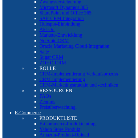
Zwangsversteigerung
Microsoft Dynamics 365
SharePoint und Office 365
SAP-CRM-Integration
Hubspot-Einbindung
Akt-On
Marketo-Entwicklung
NetSuite CRM
Oracle Marketing Cloud-Integration
Sage
Sugar CRM
ZOHO CRM
ROLLE
CRM-Implementierung Verkaufsprozess
CRM-Implementierung
CRM-Marketingstrategie und -techniken
RESSOURCEN
FAQs
Zeugnis
Preisüberwachung.
E-Commerce
PRODUKTLISTE
E-Commerce-Produkteintrag
Yahoo Store-Produkt
Amazon-Produkt-Upload