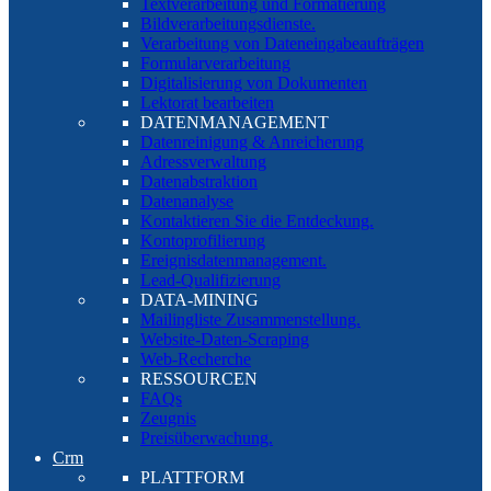
Textverarbeitung und Formatierung
Bildverarbeitungsdienste.
Verarbeitung von Dateneingabeaufträgen
Formularverarbeitung
Digitalisierung von Dokumenten
Lektorat bearbeiten
DATENMANAGEMENT
Datenreinigung & Anreicherung
Adressverwaltung
Datenabstraktion
Datenanalyse
Kontaktieren Sie die Entdeckung.
Kontoprofilierung
Ereignisdatenmanagement.
Lead-Qualifizierung
DATA-MINING
Mailingliste Zusammenstellung.
Website-Daten-Scraping
Web-Recherche
RESSOURCEN
FAQs
Zeugnis
Preisüberwachung.
Crm
PLATTFORM