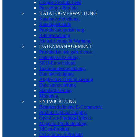
Google-Produkt-Feed
PrestaShop-Produkt
KATALOGVERWALTUNG
Katalogverarbeitung.
Kataloggebäude
Produktkategorisierung
Bildbearbeitung
Aktualisierung & Wartung.
DATENMANAGEMENT
Produktdateneingabedienste
Datenklassifizierung.
SKU-Entwicklung
Taxonomieentwicklung.
Datenbereinigung
Abgleich & Deduplizierung
Datenanreicherung
Standardisierung
Migration
ENTWICKLUNG
Benutzerdefinierte E-Commerce.
Produkt-Upload shopify.
OpenCart-Produkt-Upload.
Magento-Produkteintrag.
3dCart-Produkt
OsCommerce-Produkt