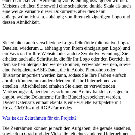
einem Drucker zur Herstellung von Kleidung usw. geben würden.
Meistens erhalten Sie sowohl eine schattierte, dunkle Skala als auch
eine weiße Variante dieser Dokumente, aber dies kann
außergewöhnlich sein, abhängig von Ihrem einzigartigen Logo und
dessen Ähnlichkeit.
Sie erhalten auch verschiedene Logo-Teilmärkte (alternative Logo-
Dateien, wiederum ... abhängig von Ihrem einzigartigen Logo) und
ein Favicon für Ihre Website oder andere Symbolverwendung. Sie
erhalten auch alle Schriftstile, die für Ihr Logo oder den Bereich, in
dem sie heruntergeladen werden können, verwendet werden, sowie
eine Farbpaletten-ASE-Datei, die in Adobe Photoshop oder
Illustrator importiert werden kann, sodass Sie Ihre Farben einfach
abrufen können, um andere Medien für Ihr Unternehmen zu
erstellen . Abschließend erhalten Sie einen zu verwaltenden
Markierungsstil, bei dem es sich um ein Archiv handelt, das genau
angibt, welche Dokumente für Ihr Bündel gespeichert werden.
Dieser Datensatz enthält ebenfalls eine visuelle Farbpalette mit
Hex-, CMYK- und RGB-Farbcodes
Was ist der Zeitrahmen für ein Projekt?
Die Zeitrahmen können je nach den Aufgaben, die gerade anstehen,
sowie dem Grad und der Vielseitigkeit eines anderen Unternehmens