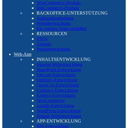
WooCommerce-Produkt
BigCommerce-Produkt
BACKOFFICE-UNTERSTÜTZUNG
Auftragsbearbeitung
Preisüberwachung.
Ein eigenes Team einstellen
RESSOURCEN
FAQs
Zeugnis
Preisüberwachung.
Web-App
INHALTSENTWICKLUNG
Magent-Webentwicklung
SharePoint-Entwicklung
Sitecore-Entwicklung
Sitefinity-Entwicklung
OpenCart-Entwicklung
Umbraco-Entwicklung
Kentico-Entwicklung
WooCommerce
Joomla-Entwicklung
WordPress-Entwicklung
Drupal-Webentwicklung
APP-ENTWICKLUNG
IOS-Entwicklung