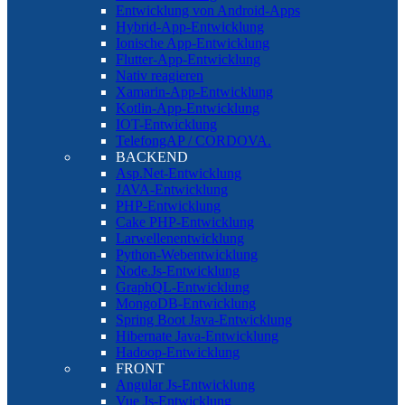
Entwicklung von Android-Apps
Hybrid-App-Entwicklung
Ionische App-Entwicklung
Flutter-App-Entwicklung
Nativ reagieren
Xamarin-App-Entwicklung
Kotlin-App-Entwicklung
IOT-Entwicklung
TelefongAP / CORDOVA.
BACKEND
Asp.Net-Entwicklung
JAVA-Entwicklung
PHP-Entwicklung
Cake PHP-Entwicklung
Larwellenentwicklung
Python-Webentwicklung
Node.Js-Entwicklung
GraphQL-Entwicklung
MongoDB-Entwicklung
Spring Boot Java-Entwicklung
Hibernate Java-Entwicklung
Hadoop-Entwicklung
FRONT
Angular Js-Entwicklung
Vue Js-Entwicklung