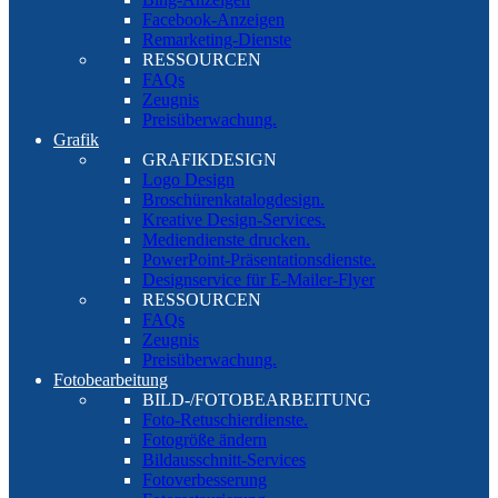
Facebook-Anzeigen
Remarketing-Dienste
RESSOURCEN
FAQs
Zeugnis
Preisüberwachung.
Grafik
GRAFIKDESIGN
Logo Design
Broschürenkatalogdesign.
Kreative Design-Services.
Mediendienste drucken.
PowerPoint-Präsentationsdienste.
Designservice für E-Mailer-Flyer
RESSOURCEN
FAQs
Zeugnis
Preisüberwachung.
Fotobearbeitung
BILD-/FOTOBEARBEITUNG
Foto-Retuschierdienste.
Fotogröße ändern
Bildausschnitt-Services
Fotoverbesserung