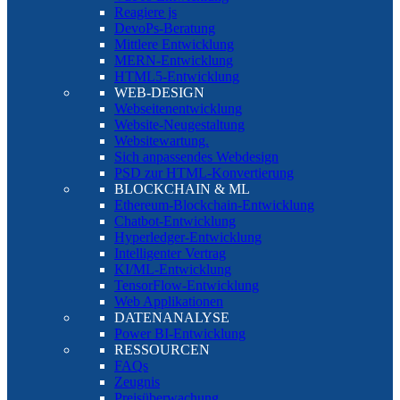
Reagiere js
DevoPs-Beratung
Mittlere Entwicklung
MERN-Entwicklung
HTML5-Entwicklung
WEB-DESIGN
Webseitenentwicklung
Website-Neugestaltung
Websitewartung.
Sich anpassendes Webdesign
PSD zur HTML-Konvertierung
BLOCKCHAIN & ML
Ethereum-Blockchain-Entwicklung
Chatbot-Entwicklung
Hyperledger-Entwicklung
Intelligenter Vertrag
KI/ML-Entwicklung
TensorFlow-Entwicklung
Web Applikationen
DATENANALYSE
Power BI-Entwicklung
RESSOURCEN
FAQs
Zeugnis
Preisüberwachung.