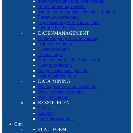
Textverarbeitung und Formatierung
Bildverarbeitungsdienste.
Verarbeitung von Dateneingabeaufträgen
Formularverarbeitung
Digitalisierung von Dokumenten
Lektorat bearbeiten
DATENMANAGEMENT
Datenreinigung & Anreicherung
Adressverwaltung
Datenabstraktion
Datenanalyse
Kontaktieren Sie die Entdeckung.
Kontoprofilierung
Ereignisdatenmanagement.
Lead-Qualifizierung
DATA-MINING
Mailingliste Zusammenstellung.
Website-Daten-Scraping
Web-Recherche
RESSOURCEN
FAQs
Zeugnis
Preisüberwachung.
Crm
PLATTFORM