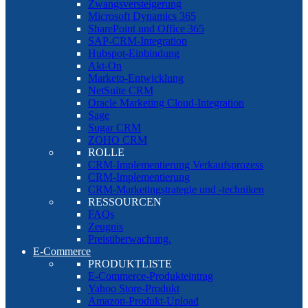
Zwangsversteigerung
Microsoft Dynamics 365
SharePoint und Office 365
SAP-CRM-Integration
Hubspot-Einbindung
Akt-On
Marketo-Entwicklung
NetSuite CRM
Oracle Marketing Cloud-Integration
Sage
Sugar CRM
ZOHO CRM
ROLLE
CRM-Implementierung Verkaufsprozess
CRM-Implementierung
CRM-Marketingstrategie und -techniken
RESSOURCEN
FAQs
Zeugnis
Preisüberwachung.
E-Commerce
PRODUKTLISTE
E-Commerce-Produkteintrag
Yahoo Store-Produkt
Amazon-Produkt-Upload