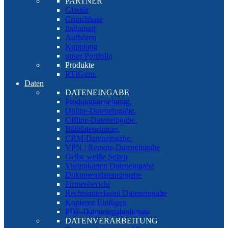
PARTNER
Glastür
Crunchbase
Indiamart
Aufhören
Kupplung
unser Portfolio
Produkte
RTIGuru.
Daten
DATENEINGABE
Produktdateneintrag.
Online-Dateneingabe.
Offline-Dateneingabe.
Bilddateneintrag.
CRM-Dateneingabe.
VPN / Remote-Dateneingabe
Gelbe weiße Seiten
Visitenkarten Dateneingabe
Dokumentdateneingabe
Firmenbericht
Rechtsunterlagen Dateneingabe
Kopieren Einfügen
PDF-Dateneingabedienste
DATENVERARBEITUNG