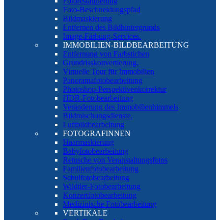
Fotorestaurierung
Foto-Beschneidungspfad
Bildmaskierung
Entfernen des Bildhintergrunds
Image-Färbung-Services.
IMMOBILIEN-BILDBEARBEITUNG
Entfernung von Farbstichen
Grundrisskonvertierung.
Virtuelle Tour für Immobilien
Panoramafotobearbeitung
Photoshop-Perspektivenkorrektur
HDR-Fotobearbeitung
Veränderung des Immobilienhimmels
Bildmischungsdienste.
Luftbildbearbeitung
FOTOGRAFINNEN
Haarmaskierung
Babyfotobearbeitung
Retusche von Veranstaltungsfotos
Familienfotobearbeitung
Schulfotobearbeitung
Wildtier-Fotobearbeitung
Konzertfotobearbeitung
Medizinische Fotobearbeitung
VERTIKALE