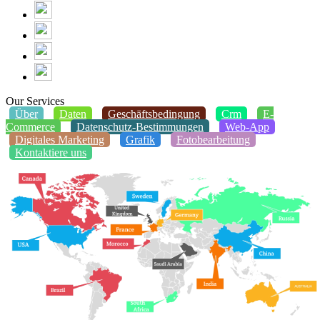
Our Services
Über
Daten
Geschäftsbedingung
Crm
E-
Commerce
Datenschutz-Bestimmungen
Web-App
Digitales Marketing
Grafik
Fotobearbeitung
Kontaktiere uns