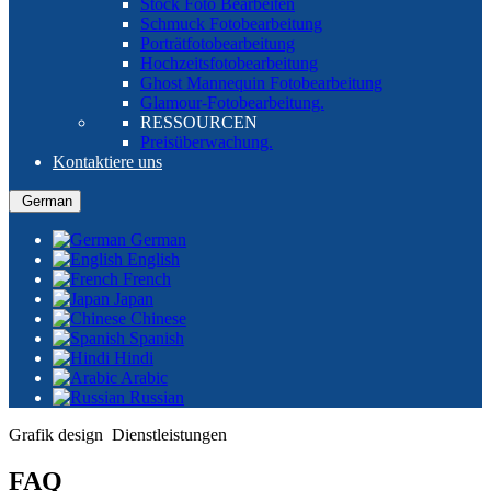
Stock Foto Bearbeiten
Schmuck Fotobearbeitung
Porträtfotobearbeitung
Hochzeitsfotobearbeitung
Ghost Mannequin Fotobearbeitung
Glamour-Fotobearbeitung.
RESSOURCEN
Preisüberwachung.
Kontaktiere uns
German
German
English
French
Japan
Chinese
Spanish
Hindi
Arabic
Russian
Grafik design Dienstleistungen
FAQ