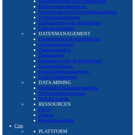
Textverarbeitung und Formatierung
Bildverarbeitungsdienste.
Verarbeitung von Dateneingabeaufträgen
Formularverarbeitung
Digitalisierung von Dokumenten
Lektorat bearbeiten
DATENMANAGEMENT
Datenreinigung & Anreicherung
Adressverwaltung
Datenabstraktion
Datenanalyse
Kontaktieren Sie die Entdeckung.
Kontoprofilierung
Ereignisdatenmanagement.
Lead-Qualifizierung
DATA-MINING
Mailingliste Zusammenstellung.
Website-Daten-Scraping
Web-Recherche
RESSOURCEN
FAQs
Zeugnis
Preisüberwachung.
Crm
PLATTFORM