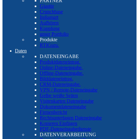
PARTNER
Glastür
Crunchbase
Indiamart
Aufhören
Kupplung
unser Portfolio
Produkte
RTIGuru.
Daten
DATENEINGABE
Produktdateneintrag.
Online-Dateneingabe.
Offline-Dateneingabe.
Bilddateneintrag.
CRM-Dateneingabe.
VPN / Remote-Dateneingabe
Gelbe weiße Seiten
Visitenkarten Dateneingabe
Dokumentdateneingabe
Firmenbericht
Rechtsunterlagen Dateneingabe
Kopieren Einfügen
PDF-Dateneingabedienste
DATENVERARBEITUNG