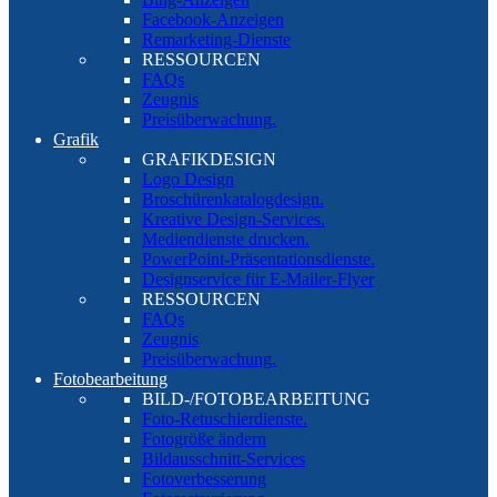
Facebook-Anzeigen
Remarketing-Dienste
RESSOURCEN
FAQs
Zeugnis
Preisüberwachung.
Grafik
GRAFIKDESIGN
Logo Design
Broschürenkatalogdesign.
Kreative Design-Services.
Mediendienste drucken.
PowerPoint-Präsentationsdienste.
Designservice für E-Mailer-Flyer
RESSOURCEN
FAQs
Zeugnis
Preisüberwachung.
Fotobearbeitung
BILD-/FOTOBEARBEITUNG
Foto-Retuschierdienste.
Fotogröße ändern
Bildausschnitt-Services
Fotoverbesserung