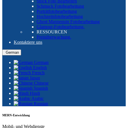
Stock Foto Bearbeiten
Schmuck Fotobearbeitung
Porträtfotobearbeitung
Hochzeitsfotobearbeitung
Ghost Mannequin Fotobearbeitung
Glamour-Fotobearbeitung.
RESSOURCEN
Preisüberwachung.
Kontaktiere uns
German
German
English
French
Japan
Chinese
Spanish
Hindi
Arabic
Russian
MERN-Entwicklung
Mobil- und Webdienste