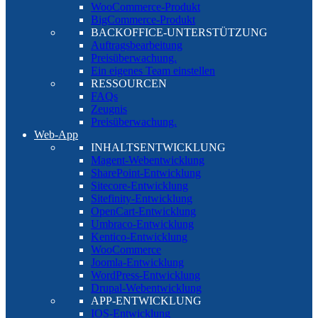
WooCommerce-Produkt
BigCommerce-Produkt
BACKOFFICE-UNTERSTÜTZUNG
Auftragsbearbeitung
Preisüberwachung.
Ein eigenes Team einstellen
RESSOURCEN
FAQs
Zeugnis
Preisüberwachung.
Web-App
INHALTSENTWICKLUNG
Magent-Webentwicklung
SharePoint-Entwicklung
Sitecore-Entwicklung
Sitefinity-Entwicklung
OpenCart-Entwicklung
Umbraco-Entwicklung
Kentico-Entwicklung
WooCommerce
Joomla-Entwicklung
WordPress-Entwicklung
Drupal-Webentwicklung
APP-ENTWICKLUNG
IOS-Entwicklung