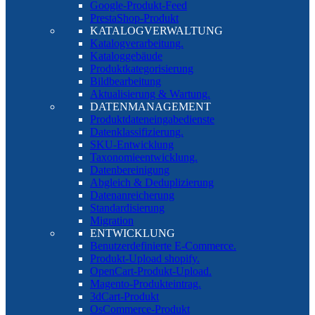
Google-Produkt-Feed
PrestaShop-Produkt
KATALOGVERWALTUNG
Katalogverarbeitung.
Kataloggebäude
Produktkategorisierung
Bildbearbeitung
Aktualisierung & Wartung.
DATENMANAGEMENT
Produktdateneingabedienste
Datenklassifizierung.
SKU-Entwicklung
Taxonomieentwicklung.
Datenbereinigung
Abgleich & Deduplizierung
Datenanreicherung
Standardisierung
Migration
ENTWICKLUNG
Benutzerdefinierte E-Commerce.
Produkt-Upload shopify.
OpenCart-Produkt-Upload.
Magento-Produkteintrag.
3dCart-Produkt
OsCommerce-Produkt