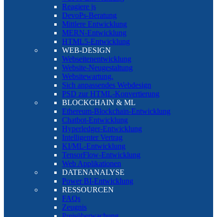
Reagiere js
DevoPs-Beratung
Mittlere Entwicklung
MERN-Entwicklung
HTML5-Entwicklung
WEB-DESIGN
Webseitenentwicklung
Website-Neugestaltung
Websitewartung.
Sich anpassendes Webdesign
PSD zur HTML-Konvertierung
BLOCKCHAIN & ML
Ethereum-Blockchain-Entwicklung
Chatbot-Entwicklung
Hyperledger-Entwicklung
Intelligenter Vertrag
KI/ML-Entwicklung
TensorFlow-Entwicklung
Web Applikationen
DATENANALYSE
Power BI-Entwicklung
RESSOURCEN
FAQs
Zeugnis
Preisüberwachung.