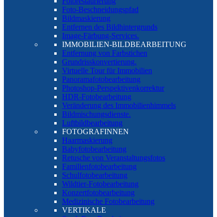
Fotorestaurierung
Foto-Beschneidungspfad
Bildmaskierung
Entfernen des Bildhintergrunds
Image-Färbung-Services.
IMMOBILIEN-BILDBEARBEITUNG
Entfernung von Farbstichen
Grundrisskonvertierung.
Virtuelle Tour für Immobilien
Panoramafotobearbeitung
Photoshop-Perspektivenkorrektur
HDR-Fotobearbeitung
Veränderung des Immobilienhimmels
Bildmischungsdienste.
Luftbildbearbeitung
FOTOGRAFINNEN
Haarmaskierung
Babyfotobearbeitung
Retusche von Veranstaltungsfotos
Familienfotobearbeitung
Schulfotobearbeitung
Wildtier-Fotobearbeitung
Konzertfotobearbeitung
Medizinische Fotobearbeitung
VERTIKALE