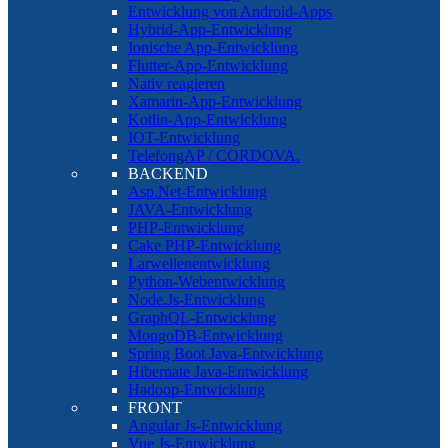
Entwicklung von Android-Apps
Hybrid-App-Entwicklung
Ionische App-Entwicklung
Flutter-App-Entwicklung
Nativ reagieren
Xamarin-App-Entwicklung
Kotlin-App-Entwicklung
IOT-Entwicklung
TelefongAP / CORDOVA.
BACKEND
Asp.Net-Entwicklung
JAVA-Entwicklung
PHP-Entwicklung
Cake PHP-Entwicklung
Larwellenentwicklung
Python-Webentwicklung
Node.Js-Entwicklung
GraphQL-Entwicklung
MongoDB-Entwicklung
Spring Boot Java-Entwicklung
Hibernate Java-Entwicklung
Hadoop-Entwicklung
FRONT
Angular Js-Entwicklung
Vue Js-Entwicklung