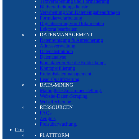
Textverarbeitung und Formatierung
Bildverarbeitungsdienste.
Verarbeitung von Dateneingabeaufträgen
Formularverarbeitung
Digitalisierung von Dokumenten
Lektorat bearbeiten
DATENMANAGEMENT
Datenreinigung & Anreicherung
Adressverwaltung
Datenabstraktion
Datenanalyse
Kontaktieren Sie die Entdeckung.
Kontoprofilierung
Ereignisdatenmanagement.
Lead-Qualifizierung
DATA-MINING
Mailingliste Zusammenstellung.
Website-Daten-Scraping
Web-Recherche
RESSOURCEN
FAQs
Zeugnis
Preisüberwachung.
Crm
PLATTFORM