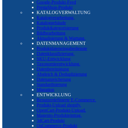
Google-Produkt-Feed
PrestaShop-Produkt
KATALOGVERWALTUNG
Katalogverarbeitung.
Kataloggebäude
Produktkategorisierung
Bildbearbeitung
Aktualisierung & Wartung.
DATENMANAGEMENT
Produktdateneingabedienste
Datenklassifizierung.
SKU-Entwicklung
Taxonomieentwicklung.
Datenbereinigung
Abgleich & Deduplizierung
Datenanreicherung
Standardisierung
Migration
ENTWICKLUNG
Benutzerdefinierte E-Commerce.
Produkt-Upload shopify.
OpenCart-Produkt-Upload.
Magento-Produkteintrag.
3dCart-Produkt
OsCommerce-Produkt