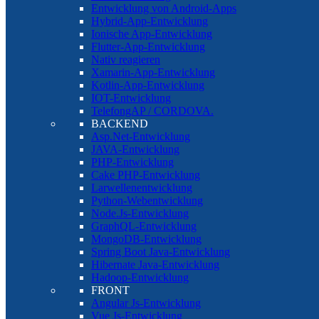
Entwicklung von Android-Apps
Hybrid-App-Entwicklung
Ionische App-Entwicklung
Flutter-App-Entwicklung
Nativ reagieren
Xamarin-App-Entwicklung
Kotlin-App-Entwicklung
IOT-Entwicklung
TelefongAP / CORDOVA.
BACKEND
Asp.Net-Entwicklung
JAVA-Entwicklung
PHP-Entwicklung
Cake PHP-Entwicklung
Larwellenentwicklung
Python-Webentwicklung
Node.Js-Entwicklung
GraphQL-Entwicklung
MongoDB-Entwicklung
Spring Boot Java-Entwicklung
Hibernate Java-Entwicklung
Hadoop-Entwicklung
FRONT
Angular Js-Entwicklung
Vue Js-Entwicklung