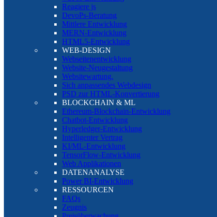
Reagiere js
DevoPs-Beratung
Mittlere Entwicklung
MERN-Entwicklung
HTML5-Entwicklung
WEB-DESIGN
Webseitenentwicklung
Website-Neugestaltung
Websitewartung.
Sich anpassendes Webdesign
PSD zur HTML-Konvertierung
BLOCKCHAIN & ML
Ethereum-Blockchain-Entwicklung
Chatbot-Entwicklung
Hyperledger-Entwicklung
Intelligenter Vertrag
KI/ML-Entwicklung
TensorFlow-Entwicklung
Web Applikationen
DATENANALYSE
Power BI-Entwicklung
RESSOURCEN
FAQs
Zeugnis
Preisüberwachung.