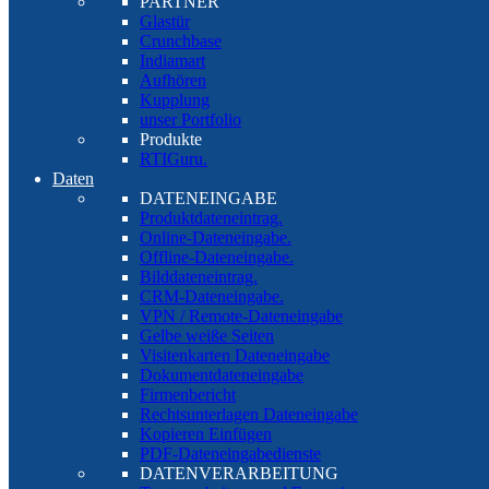
PARTNER
Glastür
Crunchbase
Indiamart
Aufhören
Kupplung
unser Portfolio
Produkte
RTIGuru.
Daten
DATENEINGABE
Produktdateneintrag.
Online-Dateneingabe.
Offline-Dateneingabe.
Bilddateneintrag.
CRM-Dateneingabe.
VPN / Remote-Dateneingabe
Gelbe weiße Seiten
Visitenkarten Dateneingabe
Dokumentdateneingabe
Firmenbericht
Rechtsunterlagen Dateneingabe
Kopieren Einfügen
PDF-Dateneingabedienste
DATENVERARBEITUNG