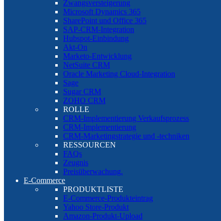
Zwangsversteigerung
Microsoft Dynamics 365
SharePoint und Office 365
SAP-CRM-Integration
Hubspot-Einbindung
Akt-On
Marketo-Entwicklung
NetSuite CRM
Oracle Marketing Cloud-Integration
Sage
Sugar CRM
ZOHO CRM
ROLLE
CRM-Implementierung Verkaufsprozess
CRM-Implementierung
CRM-Marketingstrategie und -techniken
RESSOURCEN
FAQs
Zeugnis
Preisüberwachung.
E-Commerce
PRODUKTLISTE
E-Commerce-Produkteintrag
Yahoo Store-Produkt
Amazon-Produkt-Upload