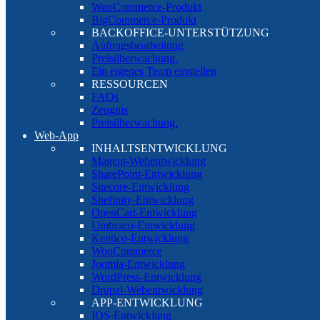
WooCommerce-Produkt
BigCommerce-Produkt
BACKOFFICE-UNTERSTÜTZUNG
Auftragsbearbeitung
Preisüberwachung.
Ein eigenes Team einstellen
RESSOURCEN
FAQs
Zeugnis
Preisüberwachung.
Web-App
INHALTSENTWICKLUNG
Magent-Webentwicklung
SharePoint-Entwicklung
Sitecore-Entwicklung
Sitefinity-Entwicklung
OpenCart-Entwicklung
Umbraco-Entwicklung
Kentico-Entwicklung
WooCommerce
Joomla-Entwicklung
WordPress-Entwicklung
Drupal-Webentwicklung
APP-ENTWICKLUNG
IOS-Entwicklung