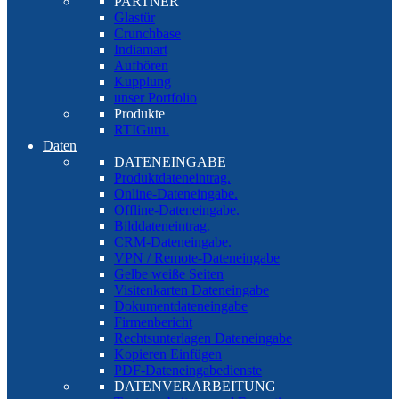
PARTNER
Glastür
Crunchbase
Indiamart
Aufhören
Kupplung
unser Portfolio
Produkte
RTIGuru.
Daten
DATENEINGABE
Produktdateneintrag.
Online-Dateneingabe.
Offline-Dateneingabe.
Bilddateneintrag.
CRM-Dateneingabe.
VPN / Remote-Dateneingabe
Gelbe weiße Seiten
Visitenkarten Dateneingabe
Dokumentdateneingabe
Firmenbericht
Rechtsunterlagen Dateneingabe
Kopieren Einfügen
PDF-Dateneingabedienste
DATENVERARBEITUNG