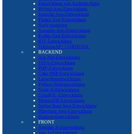
Entwicklung von Android-Apps
Hybrid-App-Entwicklung
Ionische App-Entwicklung
Flutter-App-Entwicklung
Nativ reagieren
Xamarin-App-Entwicklung
Kotlin-App-Entwicklung
IOT-Entwicklung
TelefongAP / CORDOVA.
BACKEND
Asp.Net-Entwicklung
JAVA-Entwicklung
PHP-Entwicklung
Cake PHP-Entwicklung
Larwellenentwicklung
Python-Webentwicklung
Node.Js-Entwicklung
GraphQL-Entwicklung
MongoDB-Entwicklung
Spring Boot Java-Entwicklung
Hibernate Java-Entwicklung
Hadoop-Entwicklung
FRONT
Angular Js-Entwicklung
Vue Js-Entwicklung