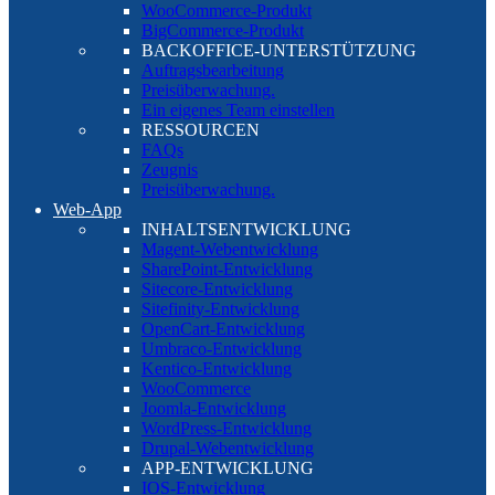
WooCommerce-Produkt
BigCommerce-Produkt
BACKOFFICE-UNTERSTÜTZUNG
Auftragsbearbeitung
Preisüberwachung.
Ein eigenes Team einstellen
RESSOURCEN
FAQs
Zeugnis
Preisüberwachung.
Web-App
INHALTSENTWICKLUNG
Magent-Webentwicklung
SharePoint-Entwicklung
Sitecore-Entwicklung
Sitefinity-Entwicklung
OpenCart-Entwicklung
Umbraco-Entwicklung
Kentico-Entwicklung
WooCommerce
Joomla-Entwicklung
WordPress-Entwicklung
Drupal-Webentwicklung
APP-ENTWICKLUNG
IOS-Entwicklung