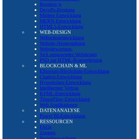
Reagiere js
DevoPs-Beratung
Mittlere Entwicklung
MERN-Entwicklung
HTML5-Entwicklung
WEB-DESIGN
Webseitenentwicklung
Website-Neugestaltung
Websitewartung.
Sich anpassendes Webdesign
PSD zur HTML-Konvertierung
BLOCKCHAIN & ML
Ethereum-Blockchain-Entwicklung
Chatbot-Entwicklung
Hyperledger-Entwicklung
Intelligenter Vertrag
KI/ML-Entwicklung
TensorFlow-Entwicklung
Web Applikationen
DATENANALYSE
Power BI-Entwicklung
RESSOURCEN
FAQs
Zeugnis
Preisüberwachung.