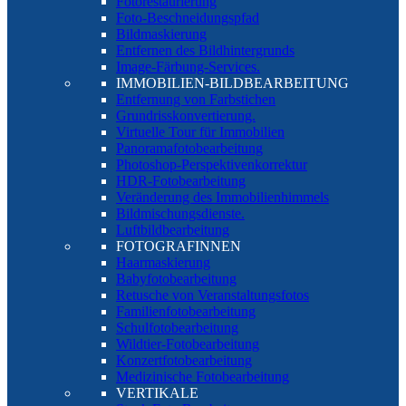
Fotorestaurierung
Foto-Beschneidungspfad
Bildmaskierung
Entfernen des Bildhintergrunds
Image-Färbung-Services.
IMMOBILIEN-BILDBEARBEITUNG
Entfernung von Farbstichen
Grundrisskonvertierung.
Virtuelle Tour für Immobilien
Panoramafotobearbeitung
Photoshop-Perspektivenkorrektur
HDR-Fotobearbeitung
Veränderung des Immobilienhimmels
Bildmischungsdienste.
Luftbildbearbeitung
FOTOGRAFINNEN
Haarmaskierung
Babyfotobearbeitung
Retusche von Veranstaltungsfotos
Familienfotobearbeitung
Schulfotobearbeitung
Wildtier-Fotobearbeitung
Konzertfotobearbeitung
Medizinische Fotobearbeitung
VERTIKALE