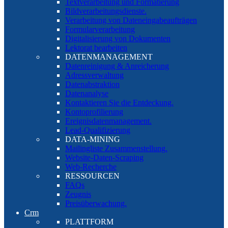
Textverarbeitung und Formatierung
Bildverarbeitungsdienste.
Verarbeitung von Dateneingabeaufträgen
Formularverarbeitung
Digitalisierung von Dokumenten
Lektorat bearbeiten
DATENMANAGEMENT
Datenreinigung & Anreicherung
Adressverwaltung
Datenabstraktion
Datenanalyse
Kontaktieren Sie die Entdeckung.
Kontoprofilierung
Ereignisdatenmanagement.
Lead-Qualifizierung
DATA-MINING
Mailingliste Zusammenstellung.
Website-Daten-Scraping
Web-Recherche
RESSOURCEN
FAQs
Zeugnis
Preisüberwachung.
Crm
PLATTFORM