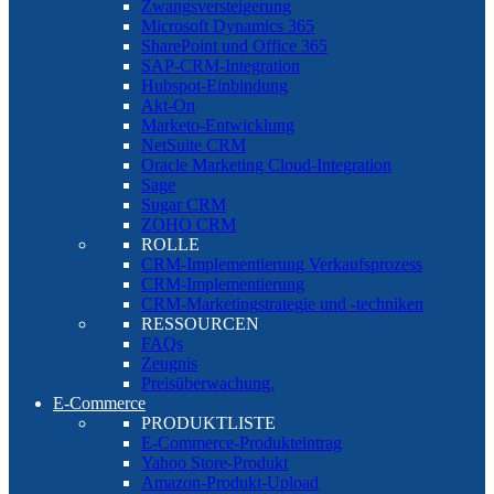
Zwangsversteigerung
Microsoft Dynamics 365
SharePoint und Office 365
SAP-CRM-Integration
Hubspot-Einbindung
Akt-On
Marketo-Entwicklung
NetSuite CRM
Oracle Marketing Cloud-Integration
Sage
Sugar CRM
ZOHO CRM
ROLLE
CRM-Implementierung Verkaufsprozess
CRM-Implementierung
CRM-Marketingstrategie und -techniken
RESSOURCEN
FAQs
Zeugnis
Preisüberwachung.
E-Commerce
PRODUKTLISTE
E-Commerce-Produkteintrag
Yahoo Store-Produkt
Amazon-Produkt-Upload