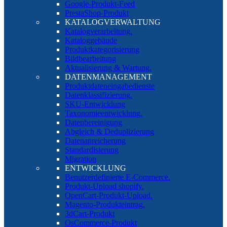
Google-Produkt-Feed
PrestaShop-Produkt
KATALOGVERWALTUNG
Katalogverarbeitung.
Kataloggebäude
Produktkategorisierung
Bildbearbeitung
Aktualisierung & Wartung.
DATENMANAGEMENT
Produktdateneingabedienste
Datenklassifizierung.
SKU-Entwicklung
Taxonomieentwicklung.
Datenbereinigung
Abgleich & Deduplizierung
Datenanreicherung
Standardisierung
Migration
ENTWICKLUNG
Benutzerdefinierte E-Commerce.
Produkt-Upload shopify.
OpenCart-Produkt-Upload.
Magento-Produkteintrag.
3dCart-Produkt
OsCommerce-Produkt