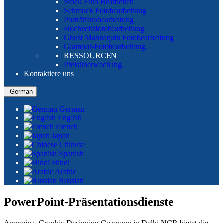
Stock Foto Bearbeiten
Schmuck Fotobearbeitung
Porträtfotobearbeitung
Hochzeitsfotobearbeitung
Ghost Mannequin Fotobearbeitung
Glamour-Fotobearbeitung.
RESSOURCEN
Preisüberwachung.
Kontaktiere uns
German
German
English
French
Japan
Chinese
Spanish
Hindi
Arabic
Russian
PowerPoint-Präsentationsdienste
Ammaiya, Graphic Designing Company in Delhi NCR bietet die