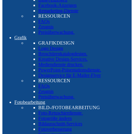
Facebook-Anzeigen
Remarketing-Dienste
RESSOURCEN
FAQs
Zeugnis
Preisüberwachung.
Grafik
GRAFIKDESIGN
Logo Design
Broschürenkatalogdesign.
Kreative Design-Services.
Mediendienste drucken.
PowerPoint-Präsentationsdienste.
Designservice für E-Mailer-Flyer
RESSOURCEN
FAQs
Zeugnis
Preisüberwachung.
Fotobearbeitung
BILD-/FOTOBEARBEITUNG
Foto-Retuschierdienste.
Fotogröße ändern
Bildausschnitt-Services
Fotoverbesserung