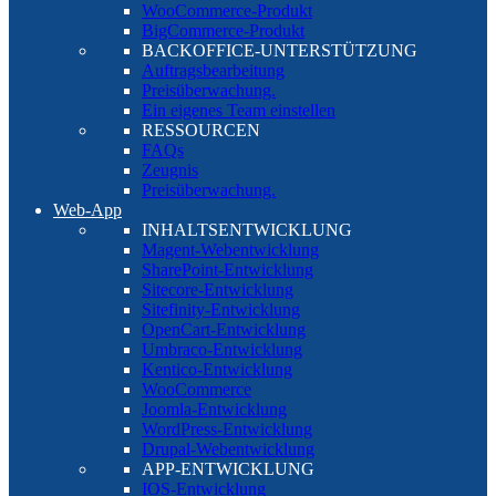
WooCommerce-Produkt
BigCommerce-Produkt
BACKOFFICE-UNTERSTÜTZUNG
Auftragsbearbeitung
Preisüberwachung.
Ein eigenes Team einstellen
RESSOURCEN
FAQs
Zeugnis
Preisüberwachung.
Web-App
INHALTSENTWICKLUNG
Magent-Webentwicklung
SharePoint-Entwicklung
Sitecore-Entwicklung
Sitefinity-Entwicklung
OpenCart-Entwicklung
Umbraco-Entwicklung
Kentico-Entwicklung
WooCommerce
Joomla-Entwicklung
WordPress-Entwicklung
Drupal-Webentwicklung
APP-ENTWICKLUNG
IOS-Entwicklung