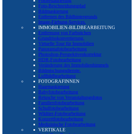
Fotorestaurierung
Foto-Beschneidungspfad
Bildmaskierung
Entfernen des Bildhintergrunds
Image-Färbung-Services.
IMMOBILIEN-BILDBEARBEITUNG
Entfernung von Farbstichen
Grundrisskonvertierung.
Virtuelle Tour für Immobilien
Panoramafotobearbeitung
Photoshop-Perspektivenkorrektur
HDR-Fotobearbeitung
Veränderung des Immobilienhimmels
Bildmischungsdienste.
Luftbildbearbeitung
FOTOGRAFINNEN
Haarmaskierung
Babyfotobearbeitung
Retusche von Veranstaltungsfotos
Familienfotobearbeitung
Schulfotobearbeitung
Wildtier-Fotobearbeitung
Konzertfotobearbeitung
Medizinische Fotobearbeitung
VERTIKALE