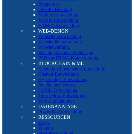
Reagiere js
DevoPs-Beratung
Mittlere Entwicklung
MERN-Entwicklung
HTML5-Entwicklung
WEB-DESIGN
Webseitenentwicklung
Website-Neugestaltung
Websitewartung.
Sich anpassendes Webdesign
PSD zur HTML-Konvertierung
BLOCKCHAIN & ML
Ethereum-Blockchain-Entwicklung
Chatbot-Entwicklung
Hyperledger-Entwicklung
Intelligenter Vertrag
KI/ML-Entwicklung
TensorFlow-Entwicklung
Web Applikationen
DATENANALYSE
Power BI-Entwicklung
RESSOURCEN
FAQs
Zeugnis
Preisüberwachung.