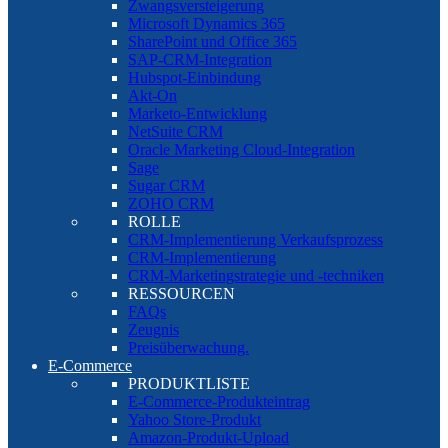
Zwangsversteigerung
Microsoft Dynamics 365
SharePoint und Office 365
SAP-CRM-Integration
Hubspot-Einbindung
Akt-On
Marketo-Entwicklung
NetSuite CRM
Oracle Marketing Cloud-Integration
Sage
Sugar CRM
ZOHO CRM
ROLLE
CRM-Implementierung Verkaufsprozess
CRM-Implementierung
CRM-Marketingstrategie und -techniken
RESSOURCEN
FAQs
Zeugnis
Preisüberwachung.
E-Commerce
PRODUKTLISTE
E-Commerce-Produkteintrag
Yahoo Store-Produkt
Amazon-Produkt-Upload