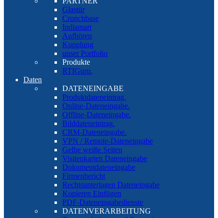
PARTNER
Glastür
Crunchbase
Indiamart
Aufhören
Kupplung
unser Portfolio
Produkte
RTIGuru.
Daten
DATENEINGABE
Produktdateneintrag.
Online-Dateneingabe.
Offline-Dateneingabe.
Bilddateneintrag.
CRM-Dateneingabe.
VPN / Remote-Dateneingabe
Gelbe weiße Seiten
Visitenkarten Dateneingabe
Dokumentdateneingabe
Firmenbericht
Rechtsunterlagen Dateneingabe
Kopieren Einfügen
PDF-Dateneingabedienste
DATENVERARBEITUNG