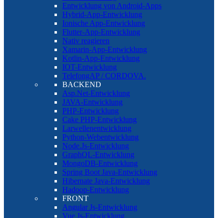
Entwicklung von Android-Apps
Hybrid-App-Entwicklung
Ionische App-Entwicklung
Flutter-App-Entwicklung
Nativ reagieren
Xamarin-App-Entwicklung
Kotlin-App-Entwicklung
IOT-Entwicklung
TelefongAP / CORDOVA.
BACKEND
Asp.Net-Entwicklung
JAVA-Entwicklung
PHP-Entwicklung
Cake PHP-Entwicklung
Larwellenentwicklung
Python-Webentwicklung
Node.Js-Entwicklung
GraphQL-Entwicklung
MongoDB-Entwicklung
Spring Boot Java-Entwicklung
Hibernate Java-Entwicklung
Hadoop-Entwicklung
FRONT
Angular Js-Entwicklung
Vue Js-Entwicklung