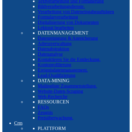
Textverarbeitung und Formatierung
Bildverarbeitungsdienste.
Verarbeitung von Dateneingabeaufträgen
Formularverarbeitung
Digitalisierung von Dokumenten
Lektorat bearbeiten
DATENMANAGEMENT
Datenreinigung & Anreicherung
Adressverwaltung
Datenabstraktion
Datenanalyse
Kontaktieren Sie die Entdeckung.
Kontoprofilierung
Ereignisdatenmanagement.
Lead-Qualifizierung
DATA-MINING
Mailingliste Zusammenstellung.
Website-Daten-Scraping
Web-Recherche
RESSOURCEN
FAQs
Zeugnis
Preisüberwachung.
Crm
PLATTFORM