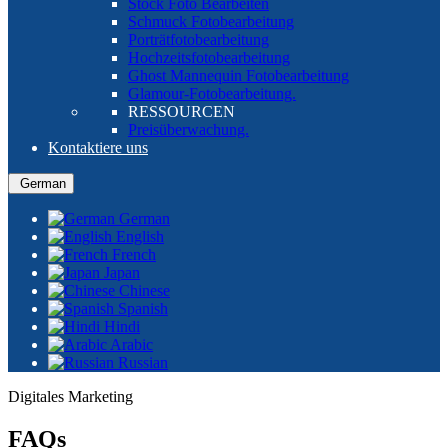
Stock Foto Bearbeiten
Schmuck Fotobearbeitung
Porträtfotobearbeitung
Hochzeitsfotobearbeitung
Ghost Mannequin Fotobearbeitung
Glamour-Fotobearbeitung.
RESSOURCEN
Preisüberwachung.
Kontaktiere uns
German
German
English
French
Japan
Chinese
Spanish
Hindi
Arabic
Russian
Digitales Marketing
FAQs