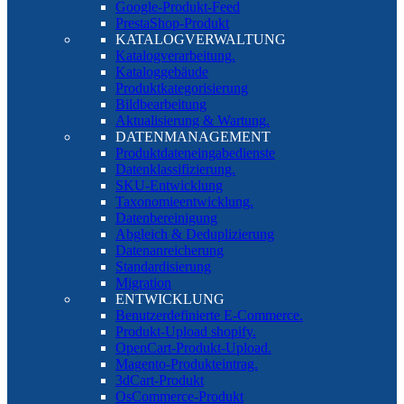
Google-Produkt-Feed
PrestaShop-Produkt
KATALOGVERWALTUNG
Katalogverarbeitung.
Kataloggebäude
Produktkategorisierung
Bildbearbeitung
Aktualisierung & Wartung.
DATENMANAGEMENT
Produktdateneingabedienste
Datenklassifizierung.
SKU-Entwicklung
Taxonomieentwicklung.
Datenbereinigung
Abgleich & Deduplizierung
Datenanreicherung
Standardisierung
Migration
ENTWICKLUNG
Benutzerdefinierte E-Commerce.
Produkt-Upload shopify.
OpenCart-Produkt-Upload.
Magento-Produkteintrag.
3dCart-Produkt
OsCommerce-Produkt