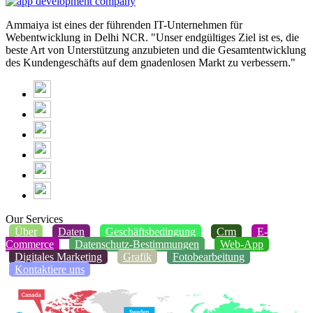
Ammaiya ist eines der führenden IT-Unternehmen für
Webentwicklung in Delhi NCR. "Unser endgültiges Ziel ist es, die
beste Art von Unterstützung anzubieten und die Gesamtentwicklung
des Kundengeschäfts auf dem gnadenlosen Markt zu verbessern."
Our Services
Über
Daten
Geschäftsbedingung
Crm
E-
Commerce
Datenschutz-Bestimmungen
Web-App
Digitales Marketing
Grafik
Fotobearbeitung
Kontaktiere uns