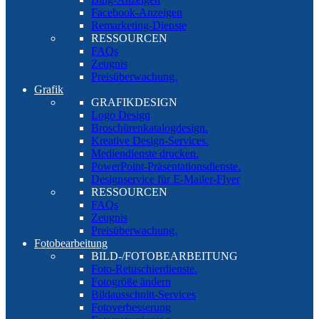
Facebook-Anzeigen
Remarketing-Dienste
RESSOURCEN
FAQs
Zeugnis
Preisüberwachung.
Grafik
GRAFIKDESIGN
Logo Design
Broschürenkatalogdesign.
Kreative Design-Services.
Mediendienste drucken.
PowerPoint-Präsentationsdienste.
Designservice für E-Mailer-Flyer
RESSOURCEN
FAQs
Zeugnis
Preisüberwachung.
Fotobearbeitung
BILD-/FOTOBEARBEITUNG
Foto-Retuschierdienste.
Fotogröße ändern
Bildausschnitt-Services
Fotoverbesserung