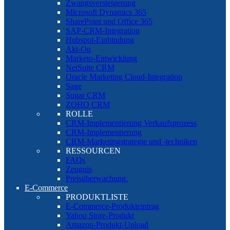
Zwangsversteigerung
Microsoft Dynamics 365
SharePoint und Office 365
SAP-CRM-Integration
Hubspot-Einbindung
Akt-On
Marketo-Entwicklung
NetSuite CRM
Oracle Marketing Cloud-Integration
Sage
Sugar CRM
ZOHO CRM
ROLLE
CRM-Implementierung Verkaufsprozess
CRM-Implementierung
CRM-Marketingstrategie und -techniken
RESSOURCEN
FAQs
Zeugnis
Preisüberwachung.
E-Commerce
PRODUKTLISTE
E-Commerce-Produkteintrag
Yahoo Store-Produkt
Amazon-Produkt-Upload