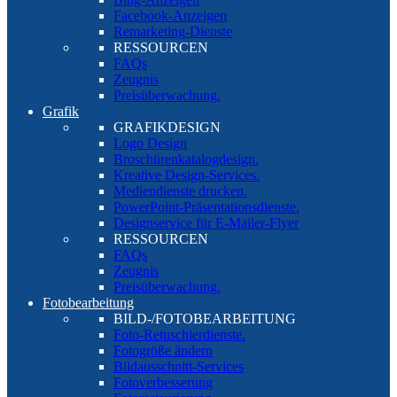
Facebook-Anzeigen
Remarketing-Dienste
RESSOURCEN
FAQs
Zeugnis
Preisüberwachung.
Grafik
GRAFIKDESIGN
Logo Design
Broschürenkatalogdesign.
Kreative Design-Services.
Mediendienste drucken.
PowerPoint-Präsentationsdienste.
Designservice für E-Mailer-Flyer
RESSOURCEN
FAQs
Zeugnis
Preisüberwachung.
Fotobearbeitung
BILD-/FOTOBEARBEITUNG
Foto-Retuschierdienste.
Fotogröße ändern
Bildausschnitt-Services
Fotoverbesserung