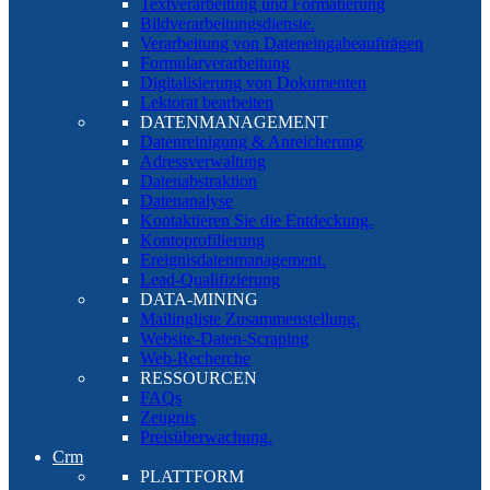
Textverarbeitung und Formatierung
Bildverarbeitungsdienste.
Verarbeitung von Dateneingabeaufträgen
Formularverarbeitung
Digitalisierung von Dokumenten
Lektorat bearbeiten
DATENMANAGEMENT
Datenreinigung & Anreicherung
Adressverwaltung
Datenabstraktion
Datenanalyse
Kontaktieren Sie die Entdeckung.
Kontoprofilierung
Ereignisdatenmanagement.
Lead-Qualifizierung
DATA-MINING
Mailingliste Zusammenstellung.
Website-Daten-Scraping
Web-Recherche
RESSOURCEN
FAQs
Zeugnis
Preisüberwachung.
Crm
PLATTFORM