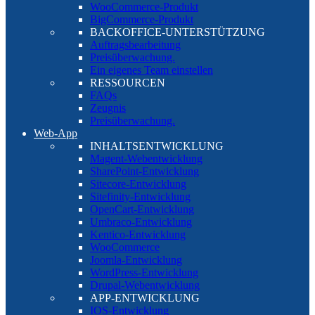
WooCommerce-Produkt
BigCommerce-Produkt
BACKOFFICE-UNTERSTÜTZUNG
Auftragsbearbeitung
Preisüberwachung.
Ein eigenes Team einstellen
RESSOURCEN
FAQs
Zeugnis
Preisüberwachung.
Web-App
INHALTSENTWICKLUNG
Magent-Webentwicklung
SharePoint-Entwicklung
Sitecore-Entwicklung
Sitefinity-Entwicklung
OpenCart-Entwicklung
Umbraco-Entwicklung
Kentico-Entwicklung
WooCommerce
Joomla-Entwicklung
WordPress-Entwicklung
Drupal-Webentwicklung
APP-ENTWICKLUNG
IOS-Entwicklung