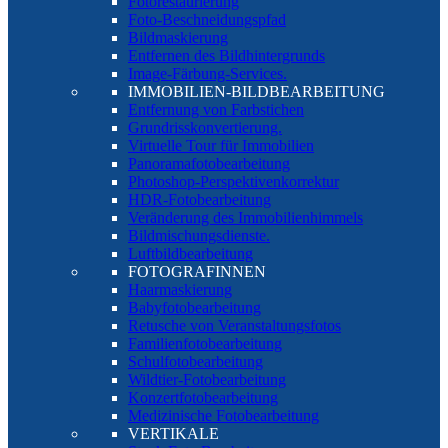
Fotorestaurierung
Foto-Beschneidungspfad
Bildmaskierung
Entfernen des Bildhintergrunds
Image-Färbung-Services.
IMMOBILIEN-BILDBEARBEITUNG
Entfernung von Farbstichen
Grundrisskonvertierung.
Virtuelle Tour für Immobilien
Panoramafotobearbeitung
Photoshop-Perspektivenkorrektur
HDR-Fotobearbeitung
Veränderung des Immobilienhimmels
Bildmischungsdienste.
Luftbildbearbeitung
FOTOGRAFINNEN
Haarmaskierung
Babyfotobearbeitung
Retusche von Veranstaltungsfotos
Familienfotobearbeitung
Schulfotobearbeitung
Wildtier-Fotobearbeitung
Konzertfotobearbeitung
Medizinische Fotobearbeitung
VERTIKALE