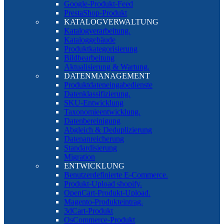
Google-Produkt-Feed
PrestaShop-Produkt
KATALOGVERWALTUNG
Katalogverarbeitung.
Kataloggebäude
Produktkategorisierung
Bildbearbeitung
Aktualisierung & Wartung.
DATENMANAGEMENT
Produktdateneingabedienste
Datenklassifizierung.
SKU-Entwicklung
Taxonomieentwicklung.
Datenbereinigung
Abgleich & Deduplizierung
Datenanreicherung
Standardisierung
Migration
ENTWICKLUNG
Benutzerdefinierte E-Commerce.
Produkt-Upload shopify.
OpenCart-Produkt-Upload.
Magento-Produkteintrag.
3dCart-Produkt
OsCommerce-Produkt