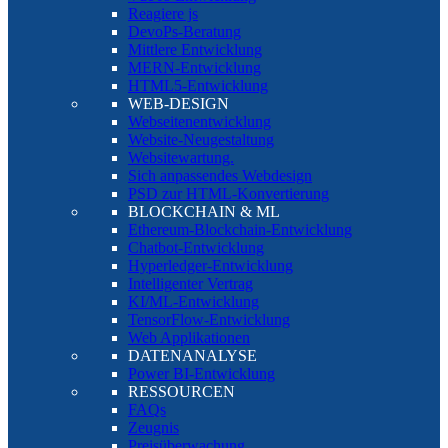
Reagiere js
DevoPs-Beratung
Mittlere Entwicklung
MERN-Entwicklung
HTML5-Entwicklung
WEB-DESIGN
Webseitenentwicklung
Website-Neugestaltung
Websitewartung.
Sich anpassendes Webdesign
PSD zur HTML-Konvertierung
BLOCKCHAIN & ML
Ethereum-Blockchain-Entwicklung
Chatbot-Entwicklung
Hyperledger-Entwicklung
Intelligenter Vertrag
KI/ML-Entwicklung
TensorFlow-Entwicklung
Web Applikationen
DATENANALYSE
Power BI-Entwicklung
RESSOURCEN
FAQs
Zeugnis
Preisüberwachung.