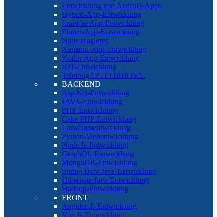
Entwicklung von Android-Apps
Hybrid-App-Entwicklung
Ionische App-Entwicklung
Flutter-App-Entwicklung
Nativ reagieren
Xamarin-App-Entwicklung
Kotlin-App-Entwicklung
IOT-Entwicklung
TelefongAP / CORDOVA.
BACKEND
Asp.Net-Entwicklung
JAVA-Entwicklung
PHP-Entwicklung
Cake PHP-Entwicklung
Larwellenentwicklung
Python-Webentwicklung
Node.Js-Entwicklung
GraphQL-Entwicklung
MongoDB-Entwicklung
Spring Boot Java-Entwicklung
Hibernate Java-Entwicklung
Hadoop-Entwicklung
FRONT
Angular Js-Entwicklung
Vue Js-Entwicklung