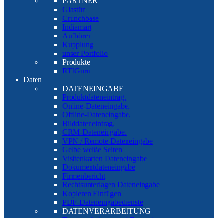
PARTNER
Glastür
Crunchbase
Indiamart
Aufhören
Kupplung
unser Portfolio
Produkte
RTIGuru.
Daten
DATENEINGABE
Produktdateneintrag.
Online-Dateneingabe.
Offline-Dateneingabe.
Bilddateneintrag.
CRM-Dateneingabe.
VPN / Remote-Dateneingabe
Gelbe weiße Seiten
Visitenkarten Dateneingabe
Dokumentdateneingabe
Firmenbericht
Rechtsunterlagen Dateneingabe
Kopieren Einfügen
PDF-Dateneingabedienste
DATENVERARBEITUNG