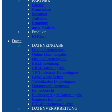
PARTNER
Glastür
Crunchbase
Indiamart
Aufhören
Kupplung
unser Portfolio
Produkte
RTIGuru.
Daten
DATENEINGABE
Produktdateneintrag.
Online-Dateneingabe.
Offline-Dateneingabe.
Bilddateneintrag.
CRM-Dateneingabe.
VPN / Remote-Dateneingabe
Gelbe weiße Seiten
Visitenkarten Dateneingabe
Dokumentdateneingabe
Firmenbericht
Rechtsunterlagen Dateneingabe
Kopieren Einfügen
PDF-Dateneingabedienste
DATENVERARBEITUNG