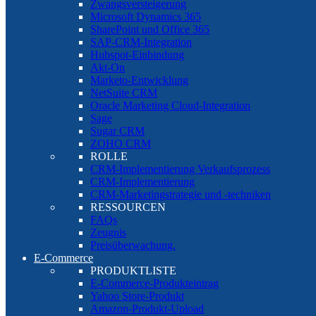
Zwangsversteigerung
Microsoft Dynamics 365
SharePoint und Office 365
SAP-CRM-Integration
Hubspot-Einbindung
Akt-On
Marketo-Entwicklung
NetSuite CRM
Oracle Marketing Cloud-Integration
Sage
Sugar CRM
ZOHO CRM
ROLLE
CRM-Implementierung Verkaufsprozess
CRM-Implementierung
CRM-Marketingstrategie und -techniken
RESSOURCEN
FAQs
Zeugnis
Preisüberwachung.
E-Commerce
PRODUKTLISTE
E-Commerce-Produkteintrag
Yahoo Store-Produkt
Amazon-Produkt-Upload