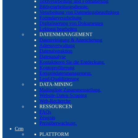
Textverarbeitung und Formatierung
Bildverarbeitungsdienste.
Verarbeitung von Dateneingabeaufträgen
Formularverarbeitung
Digitalisierung von Dokumenten
Lektorat bearbeiten
DATENMANAGEMENT
Datenreinigung & Anreicherung
Adressverwaltung
Datenabstraktion
Datenanalyse
Kontaktieren Sie die Entdeckung.
Kontoprofilierung
Ereignisdatenmanagement.
Lead-Qualifizierung
DATA-MINING
Mailingliste Zusammenstellung.
Website-Daten-Scraping
Web-Recherche
RESSOURCEN
FAQs
Zeugnis
Preisüberwachung.
Crm
PLATTFORM