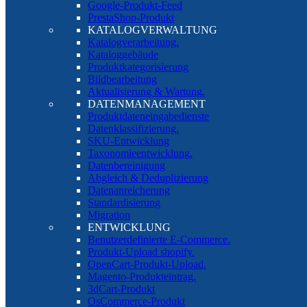
Google-Produkt-Feed
PrestaShop-Produkt
KATALOGVERWALTUNG
Katalogverarbeitung.
Kataloggebäude
Produktkategorisierung
Bildbearbeitung
Aktualisierung & Wartung.
DATENMANAGEMENT
Produktdateneingabedienste
Datenklassifizierung.
SKU-Entwicklung
Taxonomieentwicklung.
Datenbereinigung
Abgleich & Deduplizierung
Datenanreicherung
Standardisierung
Migration
ENTWICKLUNG
Benutzerdefinierte E-Commerce.
Produkt-Upload shopify.
OpenCart-Produkt-Upload.
Magento-Produkteintrag.
3dCart-Produkt
OsCommerce-Produkt