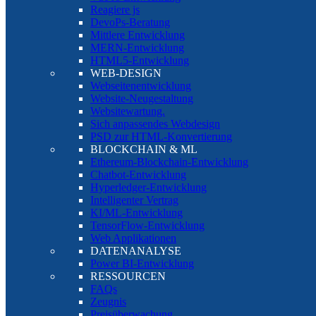
Reagiere js
DevoPs-Beratung
Mittlere Entwicklung
MERN-Entwicklung
HTML5-Entwicklung
WEB-DESIGN
Webseitenentwicklung
Website-Neugestaltung
Websitewartung.
Sich anpassendes Webdesign
PSD zur HTML-Konvertierung
BLOCKCHAIN & ML
Ethereum-Blockchain-Entwicklung
Chatbot-Entwicklung
Hyperledger-Entwicklung
Intelligenter Vertrag
KI/ML-Entwicklung
TensorFlow-Entwicklung
Web Applikationen
DATENANALYSE
Power BI-Entwicklung
RESSOURCEN
FAQs
Zeugnis
Preisüberwachung.