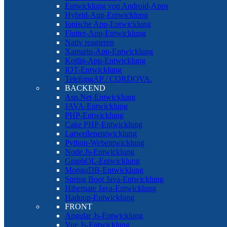
Entwicklung von Android-Apps
Hybrid-App-Entwicklung
Ionische App-Entwicklung
Flutter-App-Entwicklung
Nativ reagieren
Xamarin-App-Entwicklung
Kotlin-App-Entwicklung
IOT-Entwicklung
TelefongAP / CORDOVA.
BACKEND
Asp.Net-Entwicklung
JAVA-Entwicklung
PHP-Entwicklung
Cake PHP-Entwicklung
Larwellenentwicklung
Python-Webentwicklung
Node.Js-Entwicklung
GraphQL-Entwicklung
MongoDB-Entwicklung
Spring Boot Java-Entwicklung
Hibernate Java-Entwicklung
Hadoop-Entwicklung
FRONT
Angular Js-Entwicklung
Vue Js-Entwicklung