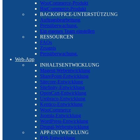
WooCommerce-Produkt
BigCommerce-Produkt
BACKOFFICE-UNTERSTÜTZUNG
Auftragsbearbeitung
Preisüberwachung.
Ein eigenes Team einstellen
RESSOURCEN
FAQs
Zeugnis
Preisüberwachung.
Web-App
INHALTSENTWICKLUNG
Magent-Webentwicklung
SharePoint-Entwicklung
Sitecore-Entwicklung
Sitefinity-Entwicklung
OpenCart-Entwicklung
Umbraco-Entwicklung
Kentico-Entwicklung
WooCommerce
Joomla-Entwicklung
WordPress-Entwicklung
Drupal-Webentwicklung
APP-ENTWICKLUNG
IOS-Entwicklung