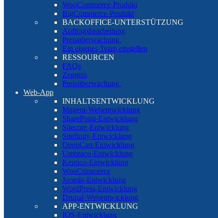
WooCommerce-Produkt
BigCommerce-Produkt
BACKOFFICE-UNTERSTÜTZUNG
Auftragsbearbeitung
Preisüberwachung.
Ein eigenes Team einstellen
RESSOURCEN
FAQs
Zeugnis
Preisüberwachung.
Web-App
INHALTSENTWICKLUNG
Magent-Webentwicklung
SharePoint-Entwicklung
Sitecore-Entwicklung
Sitefinity-Entwicklung
OpenCart-Entwicklung
Umbraco-Entwicklung
Kentico-Entwicklung
WooCommerce
Joomla-Entwicklung
WordPress-Entwicklung
Drupal-Webentwicklung
APP-ENTWICKLUNG
IOS-Entwicklung