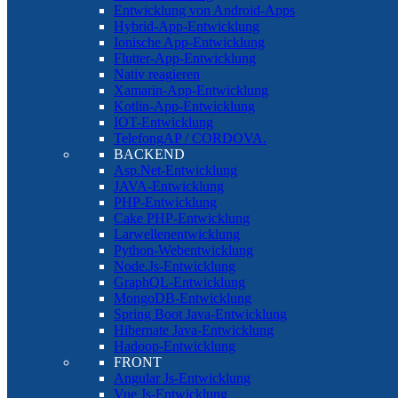
Entwicklung von Android-Apps
Hybrid-App-Entwicklung
Ionische App-Entwicklung
Flutter-App-Entwicklung
Nativ reagieren
Xamarin-App-Entwicklung
Kotlin-App-Entwicklung
IOT-Entwicklung
TelefongAP / CORDOVA.
BACKEND
Asp.Net-Entwicklung
JAVA-Entwicklung
PHP-Entwicklung
Cake PHP-Entwicklung
Larwellenentwicklung
Python-Webentwicklung
Node.Js-Entwicklung
GraphQL-Entwicklung
MongoDB-Entwicklung
Spring Boot Java-Entwicklung
Hibernate Java-Entwicklung
Hadoop-Entwicklung
FRONT
Angular Js-Entwicklung
Vue Js-Entwicklung