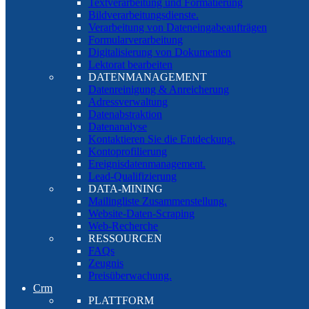
Textverarbeitung und Formatierung
Bildverarbeitungsdienste.
Verarbeitung von Dateneingabeaufträgen
Formularverarbeitung
Digitalisierung von Dokumenten
Lektorat bearbeiten
DATENMANAGEMENT
Datenreinigung & Anreicherung
Adressverwaltung
Datenabstraktion
Datenanalyse
Kontaktieren Sie die Entdeckung.
Kontoprofilierung
Ereignisdatenmanagement.
Lead-Qualifizierung
DATA-MINING
Mailingliste Zusammenstellung.
Website-Daten-Scraping
Web-Recherche
RESSOURCEN
FAQs
Zeugnis
Preisüberwachung.
Crm
PLATTFORM