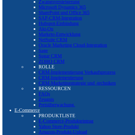
Zwangsversteigerung
Microsoft Dynamics 365
SharePoint und Office 365
SAP-CRM-Integration
Hubspot-Einbindung
Akt-On
Marketo-Entwicklung
NetSuite CRM
Oracle Marketing Cloud-Integration
Sage
Sugar CRM
ZOHO CRM
ROLLE
CRM-Implementierung Verkaufsprozess
CRM-Implementierung
CRM-Marketingstrategie und -techniken
RESSOURCEN
FAQs
Zeugnis
Preisüberwachung.
E-Commerce
PRODUKTLISTE
E-Commerce-Produkteintrag
Yahoo Store-Produkt
Amazon-Produkt-Upload