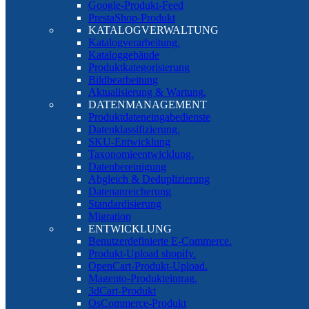
Google-Produkt-Feed
PrestaShop-Produkt
KATALOGVERWALTUNG
Katalogverarbeitung.
Kataloggebäude
Produktkategorisierung
Bildbearbeitung
Aktualisierung & Wartung.
DATENMANAGEMENT
Produktdateneingabedienste
Datenklassifizierung.
SKU-Entwicklung
Taxonomieentwicklung.
Datenbereinigung
Abgleich & Deduplizierung
Datenanreicherung
Standardisierung
Migration
ENTWICKLUNG
Benutzerdefinierte E-Commerce.
Produkt-Upload shopify.
OpenCart-Produkt-Upload.
Magento-Produkteintrag.
3dCart-Produkt
OsCommerce-Produkt