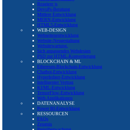
Reagiere js
DevoPs-Beratung
Mittlere Entwicklung
MERN-Entwicklung
HTML5-Entwicklung
WEB-DESIGN
Webseitenentwicklung
Website-Neugestaltung
Websitewartung.
Sich anpassendes Webdesign
PSD zur HTML-Konvertierung
BLOCKCHAIN & ML
Ethereum-Blockchain-Entwicklung
Chatbot-Entwicklung
Hyperledger-Entwicklung
Intelligenter Vertrag
KI/ML-Entwicklung
TensorFlow-Entwicklung
Web Applikationen
DATENANALYSE
Power BI-Entwicklung
RESSOURCEN
FAQs
Zeugnis
Preisüberwachung.