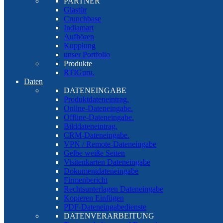
PARTNER
Glastür
Crunchbase
Indiamart
Aufhören
Kupplung
unser Portfolio
Produkte
RTIGuru.
Daten
DATENEINGABE
Produktdateneintrag.
Online-Dateneingabe.
Offline-Dateneingabe.
Bilddateneintrag.
CRM-Dateneingabe.
VPN / Remote-Dateneingabe
Gelbe weiße Seiten
Visitenkarten Dateneingabe
Dokumentdateneingabe
Firmenbericht
Rechtsunterlagen Dateneingabe
Kopieren Einfügen
PDF-Dateneingabedienste
DATENVERARBEITUNG