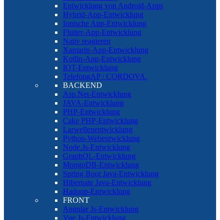
Entwicklung von Android-Apps
Hybrid-App-Entwicklung
Ionische App-Entwicklung
Flutter-App-Entwicklung
Nativ reagieren
Xamarin-App-Entwicklung
Kotlin-App-Entwicklung
IOT-Entwicklung
TelefongAP / CORDOVA.
BACKEND
Asp.Net-Entwicklung
JAVA-Entwicklung
PHP-Entwicklung
Cake PHP-Entwicklung
Larwellenentwicklung
Python-Webentwicklung
Node.Js-Entwicklung
GraphQL-Entwicklung
MongoDB-Entwicklung
Spring Boot Java-Entwicklung
Hibernate Java-Entwicklung
Hadoop-Entwicklung
FRONT
Angular Js-Entwicklung
Vue Js-Entwicklung