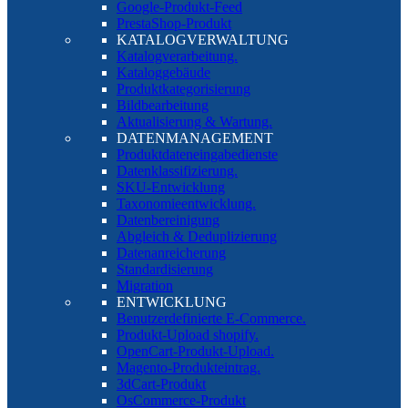
Google-Produkt-Feed
PrestaShop-Produkt
KATALOGVERWALTUNG
Katalogverarbeitung.
Kataloggebäude
Produktkategorisierung
Bildbearbeitung
Aktualisierung & Wartung.
DATENMANAGEMENT
Produktdateneingabedienste
Datenklassifizierung.
SKU-Entwicklung
Taxonomieentwicklung.
Datenbereinigung
Abgleich & Deduplizierung
Datenanreicherung
Standardisierung
Migration
ENTWICKLUNG
Benutzerdefinierte E-Commerce.
Produkt-Upload shopify.
OpenCart-Produkt-Upload.
Magento-Produkteintrag.
3dCart-Produkt
OsCommerce-Produkt