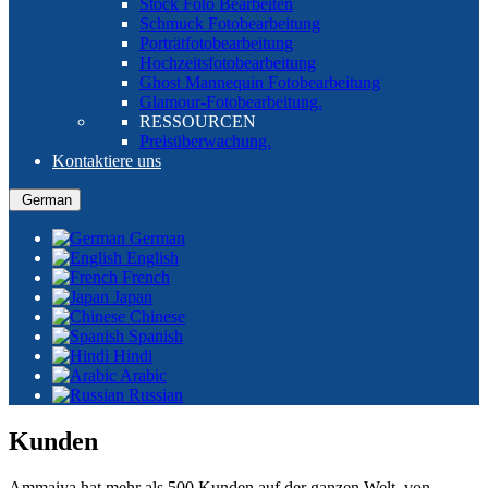
Stock Foto Bearbeiten
Schmuck Fotobearbeitung
Porträtfotobearbeitung
Hochzeitsfotobearbeitung
Ghost Mannequin Fotobearbeitung
Glamour-Fotobearbeitung.
RESSOURCEN
Preisüberwachung.
Kontaktiere uns
German
German
English
French
Japan
Chinese
Spanish
Hindi
Arabic
Russian
Kunden
Ammaiya hat mehr als 500 Kunden auf der ganzen Welt, von