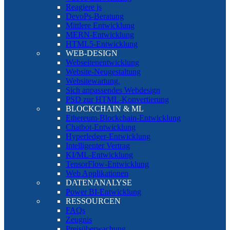
Reagiere js
DevoPs-Beratung
Mittlere Entwicklung
MERN-Entwicklung
HTML5-Entwicklung
WEB-DESIGN
Webseitenentwicklung
Website-Neugestaltung
Websitewartung.
Sich anpassendes Webdesign
PSD zur HTML-Konvertierung
BLOCKCHAIN & ML
Ethereum-Blockchain-Entwicklung
Chatbot-Entwicklung
Hyperledger-Entwicklung
Intelligenter Vertrag
KI/ML-Entwicklung
TensorFlow-Entwicklung
Web Applikationen
DATENANALYSE
Power BI-Entwicklung
RESSOURCEN
FAQs
Zeugnis
Preisüberwachung.