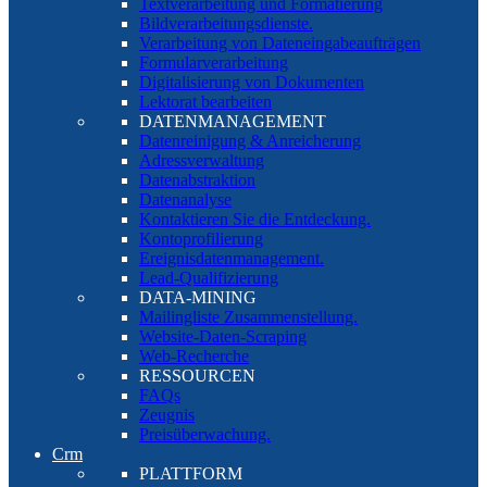
Textverarbeitung und Formatierung
Bildverarbeitungsdienste.
Verarbeitung von Dateneingabeaufträgen
Formularverarbeitung
Digitalisierung von Dokumenten
Lektorat bearbeiten
DATENMANAGEMENT
Datenreinigung & Anreicherung
Adressverwaltung
Datenabstraktion
Datenanalyse
Kontaktieren Sie die Entdeckung.
Kontoprofilierung
Ereignisdatenmanagement.
Lead-Qualifizierung
DATA-MINING
Mailingliste Zusammenstellung.
Website-Daten-Scraping
Web-Recherche
RESSOURCEN
FAQs
Zeugnis
Preisüberwachung.
Crm
PLATTFORM