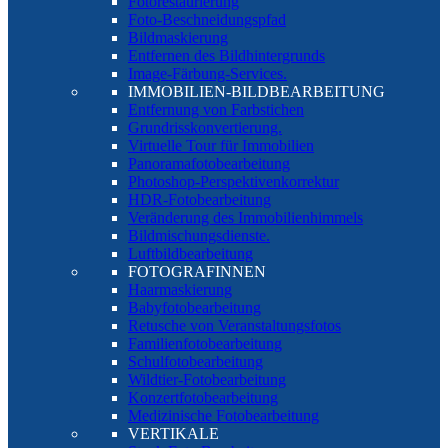
Fotorestaurierung
Foto-Beschneidungspfad
Bildmaskierung
Entfernen des Bildhintergrunds
Image-Färbung-Services.
IMMOBILIEN-BILDBEARBEITUNG
Entfernung von Farbstichen
Grundrisskonvertierung.
Virtuelle Tour für Immobilien
Panoramafotobearbeitung
Photoshop-Perspektivenkorrektur
HDR-Fotobearbeitung
Veränderung des Immobilienhimmels
Bildmischungsdienste.
Luftbildbearbeitung
FOTOGRAFINNEN
Haarmaskierung
Babyfotobearbeitung
Retusche von Veranstaltungsfotos
Familienfotobearbeitung
Schulfotobearbeitung
Wildtier-Fotobearbeitung
Konzertfotobearbeitung
Medizinische Fotobearbeitung
VERTIKALE