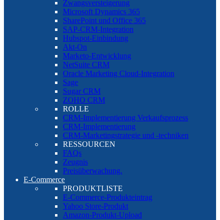
Zwangsversteigerung
Microsoft Dynamics 365
SharePoint und Office 365
SAP-CRM-Integration
Hubspot-Einbindung
Akt-On
Marketo-Entwicklung
NetSuite CRM
Oracle Marketing Cloud-Integration
Sage
Sugar CRM
ZOHO CRM
ROLLE
CRM-Implementierung Verkaufsprozess
CRM-Implementierung
CRM-Marketingstrategie und -techniken
RESSOURCEN
FAQs
Zeugnis
Preisüberwachung.
E-Commerce
PRODUKTLISTE
E-Commerce-Produkteintrag
Yahoo Store-Produkt
Amazon-Produkt-Upload