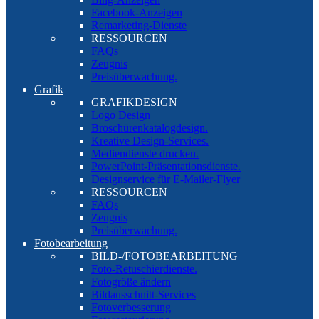
Facebook-Anzeigen
Remarketing-Dienste
RESSOURCEN
FAQs
Zeugnis
Preisüberwachung.
Grafik
GRAFIKDESIGN
Logo Design
Broschürenkatalogdesign.
Kreative Design-Services.
Mediendienste drucken.
PowerPoint-Präsentationsdienste.
Designservice für E-Mailer-Flyer
RESSOURCEN
FAQs
Zeugnis
Preisüberwachung.
Fotobearbeitung
BILD-/FOTOBEARBEITUNG
Foto-Retuschierdienste.
Fotogröße ändern
Bildausschnitt-Services
Fotoverbesserung