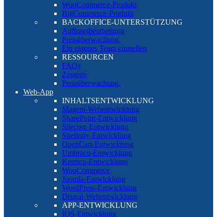
WooCommerce-Produkt
BigCommerce-Produkt
BACKOFFICE-UNTERSTÜTZUNG
Auftragsbearbeitung
Preisüberwachung.
Ein eigenes Team einstellen
RESSOURCEN
FAQs
Zeugnis
Preisüberwachung.
Web-App
INHALTSENTWICKLUNG
Magent-Webentwicklung
SharePoint-Entwicklung
Sitecore-Entwicklung
Sitefinity-Entwicklung
OpenCart-Entwicklung
Umbraco-Entwicklung
Kentico-Entwicklung
WooCommerce
Joomla-Entwicklung
WordPress-Entwicklung
Drupal-Webentwicklung
APP-ENTWICKLUNG
IOS-Entwicklung