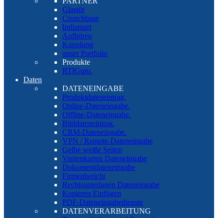
PARTNER
Glastür
Crunchbase
Indiamart
Aufhören
Kupplung
unser Portfolio
Produkte
RTIGuru.
Daten
DATENEINGABE
Produktdateneintrag.
Online-Dateneingabe.
Offline-Dateneingabe.
Bilddateneintrag.
CRM-Dateneingabe.
VPN / Remote-Dateneingabe
Gelbe weiße Seiten
Visitenkarten Dateneingabe
Dokumentdateneingabe
Firmenbericht
Rechtsunterlagen Dateneingabe
Kopieren Einfügen
PDF-Dateneingabedienste
DATENVERARBEITUNG