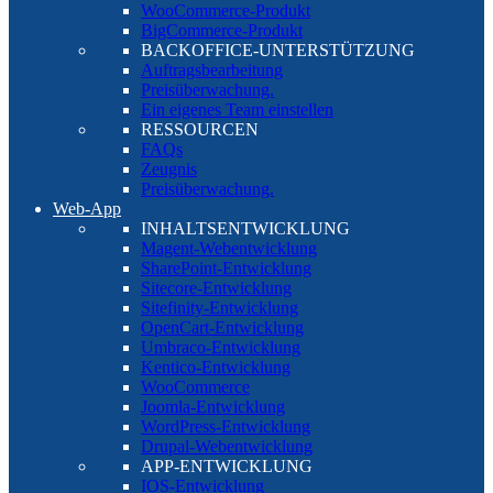
WooCommerce-Produkt
BigCommerce-Produkt
BACKOFFICE-UNTERSTÜTZUNG
Auftragsbearbeitung
Preisüberwachung.
Ein eigenes Team einstellen
RESSOURCEN
FAQs
Zeugnis
Preisüberwachung.
Web-App
INHALTSENTWICKLUNG
Magent-Webentwicklung
SharePoint-Entwicklung
Sitecore-Entwicklung
Sitefinity-Entwicklung
OpenCart-Entwicklung
Umbraco-Entwicklung
Kentico-Entwicklung
WooCommerce
Joomla-Entwicklung
WordPress-Entwicklung
Drupal-Webentwicklung
APP-ENTWICKLUNG
IOS-Entwicklung