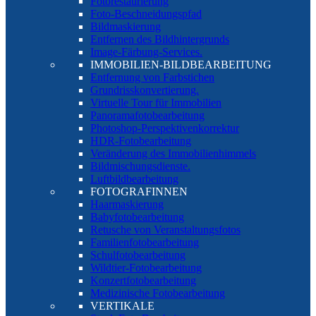
Fotorestaurierung
Foto-Beschneidungspfad
Bildmaskierung
Entfernen des Bildhintergrunds
Image-Färbung-Services.
IMMOBILIEN-BILDBEARBEITUNG
Entfernung von Farbstichen
Grundrisskonvertierung.
Virtuelle Tour für Immobilien
Panoramafotobearbeitung
Photoshop-Perspektivenkorrektur
HDR-Fotobearbeitung
Veränderung des Immobilienhimmels
Bildmischungsdienste.
Luftbildbearbeitung
FOTOGRAFINNEN
Haarmaskierung
Babyfotobearbeitung
Retusche von Veranstaltungsfotos
Familienfotobearbeitung
Schulfotobearbeitung
Wildtier-Fotobearbeitung
Konzertfotobearbeitung
Medizinische Fotobearbeitung
VERTIKALE