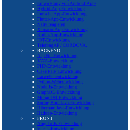
Entwicklung von Android-Apps
Hybrid-App-Entwicklung
Ionische App-Entwicklung
Flutter-App-Entwicklung
Nativ reagieren
Xamarin-App-Entwicklung
Kotlin-App-Entwicklung
IOT-Entwicklung
TelefongAP / CORDOVA.
BACKEND
Asp.Net-Entwicklung
JAVA-Entwicklung
PHP-Entwicklung
Cake PHP-Entwicklung
Larwellenentwicklung
Python-Webentwicklung
Node.Js-Entwicklung
GraphQL-Entwicklung
MongoDB-Entwicklung
Spring Boot Java-Entwicklung
Hibernate Java-Entwicklung
Hadoop-Entwicklung
FRONT
Angular Js-Entwicklung
Vue Js-Entwicklung