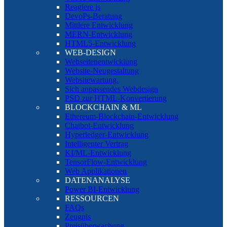
Reagiere js
DevoPs-Beratung
Mittlere Entwicklung
MERN-Entwicklung
HTML5-Entwicklung
WEB-DESIGN
Webseitenentwicklung
Website-Neugestaltung
Websitewartung.
Sich anpassendes Webdesign
PSD zur HTML-Konvertierung
BLOCKCHAIN & ML
Ethereum-Blockchain-Entwicklung
Chatbot-Entwicklung
Hyperledger-Entwicklung
Intelligenter Vertrag
KI/ML-Entwicklung
TensorFlow-Entwicklung
Web Applikationen
DATENANALYSE
Power BI-Entwicklung
RESSOURCEN
FAQs
Zeugnis
Preisüberwachung.