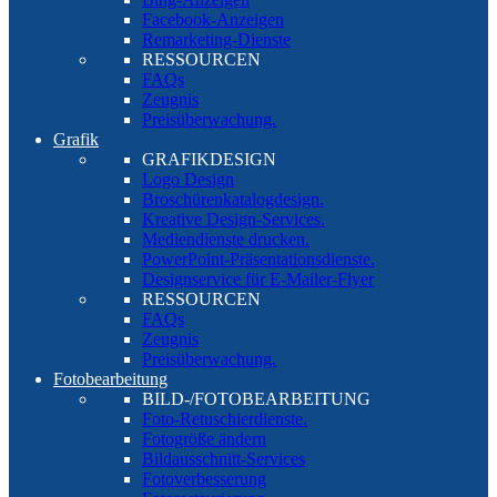
Facebook-Anzeigen
Remarketing-Dienste
RESSOURCEN
FAQs
Zeugnis
Preisüberwachung.
Grafik
GRAFIKDESIGN
Logo Design
Broschürenkatalogdesign.
Kreative Design-Services.
Mediendienste drucken.
PowerPoint-Präsentationsdienste.
Designservice für E-Mailer-Flyer
RESSOURCEN
FAQs
Zeugnis
Preisüberwachung.
Fotobearbeitung
BILD-/FOTOBEARBEITUNG
Foto-Retuschierdienste.
Fotogröße ändern
Bildausschnitt-Services
Fotoverbesserung