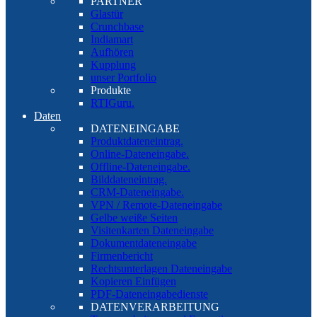
PARTNER
Glastür
Crunchbase
Indiamart
Aufhören
Kupplung
unser Portfolio
Produkte
RTIGuru.
Daten
DATENEINGABE
Produktdateneintrag.
Online-Dateneingabe.
Offline-Dateneingabe.
Bilddateneintrag.
CRM-Dateneingabe.
VPN / Remote-Dateneingabe
Gelbe weiße Seiten
Visitenkarten Dateneingabe
Dokumentdateneingabe
Firmenbericht
Rechtsunterlagen Dateneingabe
Kopieren Einfügen
PDF-Dateneingabedienste
DATENVERARBEITUNG