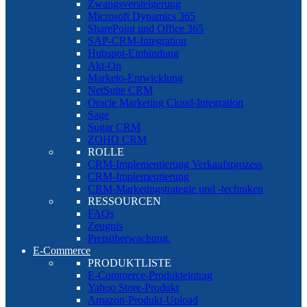
Zwangsversteigerung
Microsoft Dynamics 365
SharePoint und Office 365
SAP-CRM-Integration
Hubspot-Einbindung
Akt-On
Marketo-Entwicklung
NetSuite CRM
Oracle Marketing Cloud-Integration
Sage
Sugar CRM
ZOHO CRM
ROLLE
CRM-Implementierung Verkaufsprozess
CRM-Implementierung
CRM-Marketingstrategie und -techniken
RESSOURCEN
FAQs
Zeugnis
Preisüberwachung.
E-Commerce
PRODUKTLISTE
E-Commerce-Produkteintrag
Yahoo Store-Produkt
Amazon-Produkt-Upload