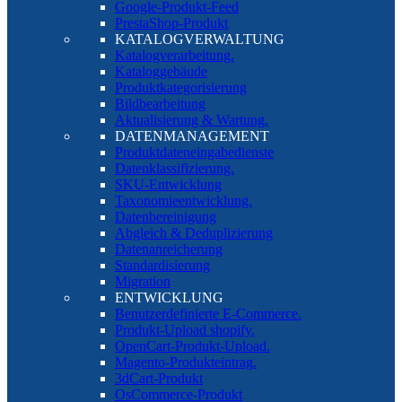
Google-Produkt-Feed
PrestaShop-Produkt
KATALOGVERWALTUNG
Katalogverarbeitung.
Kataloggebäude
Produktkategorisierung
Bildbearbeitung
Aktualisierung & Wartung.
DATENMANAGEMENT
Produktdateneingabedienste
Datenklassifizierung.
SKU-Entwicklung
Taxonomieentwicklung.
Datenbereinigung
Abgleich & Deduplizierung
Datenanreicherung
Standardisierung
Migration
ENTWICKLUNG
Benutzerdefinierte E-Commerce.
Produkt-Upload shopify.
OpenCart-Produkt-Upload.
Magento-Produkteintrag.
3dCart-Produkt
OsCommerce-Produkt