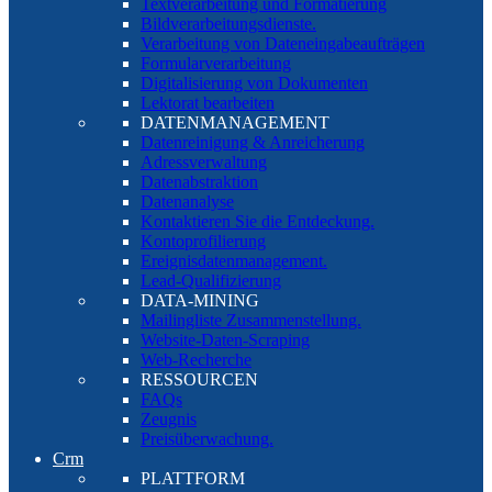
Textverarbeitung und Formatierung
Bildverarbeitungsdienste.
Verarbeitung von Dateneingabeaufträgen
Formularverarbeitung
Digitalisierung von Dokumenten
Lektorat bearbeiten
DATENMANAGEMENT
Datenreinigung & Anreicherung
Adressverwaltung
Datenabstraktion
Datenanalyse
Kontaktieren Sie die Entdeckung.
Kontoprofilierung
Ereignisdatenmanagement.
Lead-Qualifizierung
DATA-MINING
Mailingliste Zusammenstellung.
Website-Daten-Scraping
Web-Recherche
RESSOURCEN
FAQs
Zeugnis
Preisüberwachung.
Crm
PLATTFORM