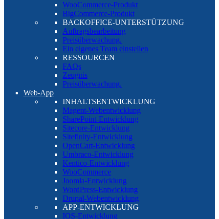
WooCommerce-Produkt
BigCommerce-Produkt
BACKOFFICE-UNTERSTÜTZUNG
Auftragsbearbeitung
Preisüberwachung.
Ein eigenes Team einstellen
RESSOURCEN
FAQs
Zeugnis
Preisüberwachung.
Web-App
INHALTSENTWICKLUNG
Magent-Webentwicklung
SharePoint-Entwicklung
Sitecore-Entwicklung
Sitefinity-Entwicklung
OpenCart-Entwicklung
Umbraco-Entwicklung
Kentico-Entwicklung
WooCommerce
Joomla-Entwicklung
WordPress-Entwicklung
Drupal-Webentwicklung
APP-ENTWICKLUNG
IOS-Entwicklung