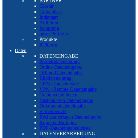
PARTNER
Glastür
Crunchbase
Indiamart
Aufhören
Kupplung
unser Portfolio
Produkte
RTIGuru.
Daten
DATENEINGABE
Produktdateneintrag.
Online-Dateneingabe.
Offline-Dateneingabe.
Bilddateneintrag.
CRM-Dateneingabe.
VPN / Remote-Dateneingabe
Gelbe weiße Seiten
Visitenkarten Dateneingabe
Dokumentdateneingabe
Firmenbericht
Rechtsunterlagen Dateneingabe
Kopieren Einfügen
PDF-Dateneingabedienste
DATENVERARBEITUNG