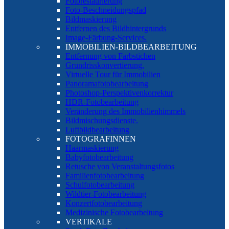
Fotorestaurierung
Foto-Beschneidungspfad
Bildmaskierung
Entfernen des Bildhintergrunds
Image-Färbung-Services.
IMMOBILIEN-BILDBEARBEITUNG
Entfernung von Farbstichen
Grundrisskonvertierung.
Virtuelle Tour für Immobilien
Panoramafotobearbeitung
Photoshop-Perspektivenkorrektur
HDR-Fotobearbeitung
Veränderung des Immobilienhimmels
Bildmischungsdienste.
Luftbildbearbeitung
FOTOGRAFINNEN
Haarmaskierung
Babyfotobearbeitung
Retusche von Veranstaltungsfotos
Familienfotobearbeitung
Schulfotobearbeitung
Wildtier-Fotobearbeitung
Konzertfotobearbeitung
Medizinische Fotobearbeitung
VERTIKALE