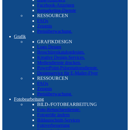
Facebook-Anzeigen
Remarketing-Dienste
RESSOURCEN
FAQs
Zeugnis
Preisüberwachung.
Grafik
GRAFIKDESIGN
Logo Design
Broschürenkatalogdesign.
Kreative Design-Services.
Mediendienste drucken.
PowerPoint-Präsentationsdienste.
Designservice für E-Mailer-Flyer
RESSOURCEN
FAQs
Zeugnis
Preisüberwachung.
Fotobearbeitung
BILD-/FOTOBEARBEITUNG
Foto-Retuschierdienste.
Fotogröße ändern
Bildausschnitt-Services
Fotoverbesserung