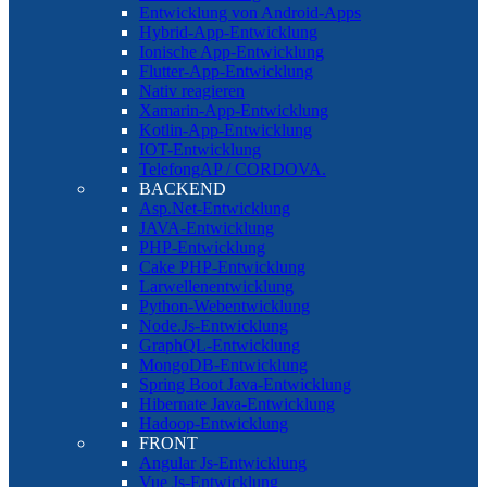
Entwicklung von Android-Apps
Hybrid-App-Entwicklung
Ionische App-Entwicklung
Flutter-App-Entwicklung
Nativ reagieren
Xamarin-App-Entwicklung
Kotlin-App-Entwicklung
IOT-Entwicklung
TelefongAP / CORDOVA.
BACKEND
Asp.Net-Entwicklung
JAVA-Entwicklung
PHP-Entwicklung
Cake PHP-Entwicklung
Larwellenentwicklung
Python-Webentwicklung
Node.Js-Entwicklung
GraphQL-Entwicklung
MongoDB-Entwicklung
Spring Boot Java-Entwicklung
Hibernate Java-Entwicklung
Hadoop-Entwicklung
FRONT
Angular Js-Entwicklung
Vue Js-Entwicklung