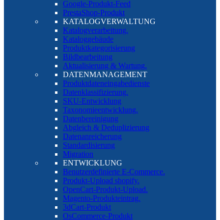
Google-Produkt-Feed
PrestaShop-Produkt
KATALOGVERWALTUNG
Katalogverarbeitung.
Kataloggebäude
Produktkategorisierung
Bildbearbeitung
Aktualisierung & Wartung.
DATENMANAGEMENT
Produktdateneingabedienste
Datenklassifizierung.
SKU-Entwicklung
Taxonomieentwicklung.
Datenbereinigung
Abgleich & Deduplizierung
Datenanreicherung
Standardisierung
Migration
ENTWICKLUNG
Benutzerdefinierte E-Commerce.
Produkt-Upload shopify.
OpenCart-Produkt-Upload.
Magento-Produkteintrag.
3dCart-Produkt
OsCommerce-Produkt