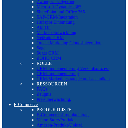
Zwangsversteigerung
Microsoft Dynamics 365
SharePoint und Office 365
SAP-CRM-Integration
Hubspot-Einbindung
Akt-On
Marketo-Entwicklung
NetSuite CRM
Oracle Marketing Cloud-Integration
Sage
Sugar CRM
ZOHO CRM
ROLLE
CRM-Implementierung Verkaufsprozess
CRM-Implementierung
CRM-Marketingstrategie und -techniken
RESSOURCEN
FAQs
Zeugnis
Preisüberwachung.
E-Commerce
PRODUKTLISTE
E-Commerce-Produkteintrag
Yahoo Store-Produkt
Amazon-Produkt-Upload