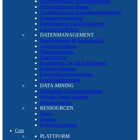
Textverarbeitung und Formatierung
Bildverarbeitungsdienste.
Verarbeitung von Dateneingabeaufträgen
Formularverarbeitung
Digitalisierung von Dokumenten
Lektorat bearbeiten
DATENMANAGEMENT
Datenreinigung & Anreicherung
Adressverwaltung
Datenabstraktion
Datenanalyse
Kontaktieren Sie die Entdeckung.
Kontoprofilierung
Ereignisdatenmanagement.
Lead-Qualifizierung
DATA-MINING
Mailingliste Zusammenstellung.
Website-Daten-Scraping
Web-Recherche
RESSOURCEN
FAQs
Zeugnis
Preisüberwachung.
Crm
PLATTFORM