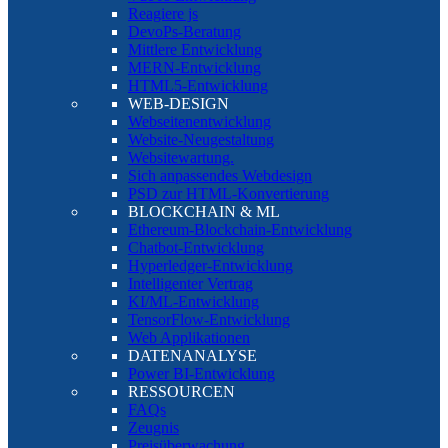
Reagiere js
DevoPs-Beratung
Mittlere Entwicklung
MERN-Entwicklung
HTML5-Entwicklung
WEB-DESIGN
Webseitenentwicklung
Website-Neugestaltung
Websitewartung.
Sich anpassendes Webdesign
PSD zur HTML-Konvertierung
BLOCKCHAIN & ML
Ethereum-Blockchain-Entwicklung
Chatbot-Entwicklung
Hyperledger-Entwicklung
Intelligenter Vertrag
KI/ML-Entwicklung
TensorFlow-Entwicklung
Web Applikationen
DATENANALYSE
Power BI-Entwicklung
RESSOURCEN
FAQs
Zeugnis
Preisüberwachung.